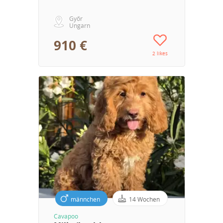
Győr
Ungarn
910 €
2 likes
männchen
14 Wochen
Cavapoo