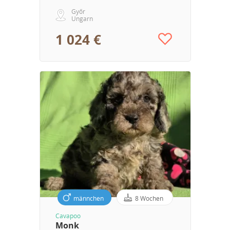
Győr
Ungarn
1 024 €
männchen
8 Wochen
Cavapoo
Monk