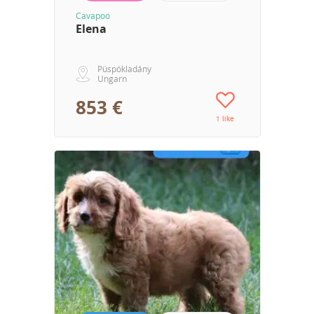
Cavapoo
Elena
Püspökladány
Ungarn
853 €
1 like