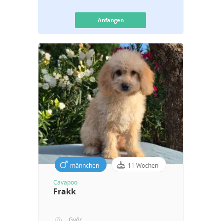
Anfangen
männchen
11 Wochen
Cavapoo
Frakk
Győr