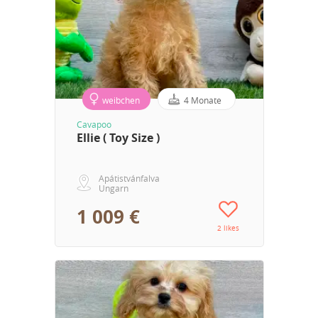
weibchen
4 Monate
Cavapoo
Ellie ( Toy Size )
Apátistvánfalva
Ungarn
1 009 €
2 likes