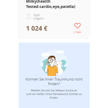
Milky(health
Tested:cardio,eye,patella)
Győr
Ungarn
1 024 €
2 likes
Können Sie Ihren Traumhund nicht
finden?
Melden Sie sich bei Welpen-Suche an
E-
und wir helfen Ihnen fantastische Züchter zu
finden.