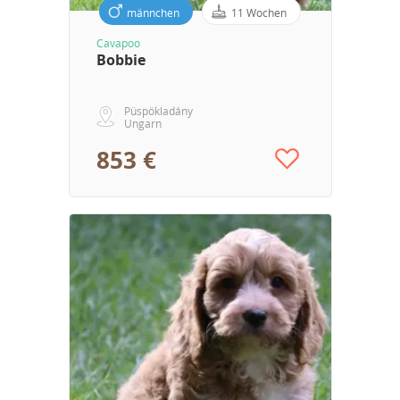
männchen
11 Wochen
Cavapoo
Bobbie
Püspökladány
Ungarn
853 €