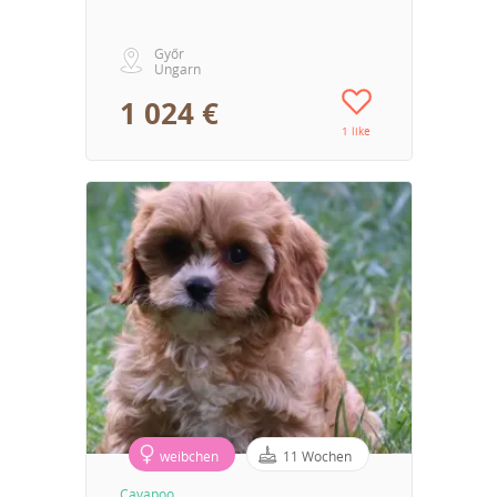
Győr
Ungarn
1 024 €
1 like
weibchen
11 Wochen
Cavapoo