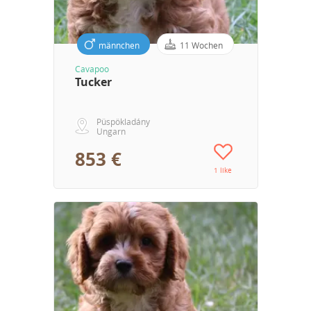
männchen
11 Wochen
Cavapoo
Tucker
Püspökladány
Ungarn
853 €
1 like