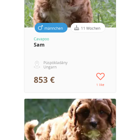
männchen
11 Wochen
Cavapoo
Sam
Püspökladány
Ungarn
853 €
1 like