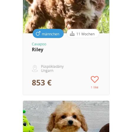
männchen
11 Wochen
Cavapoo
Riley
Püspökladány
Ungarn
853 €
1 like