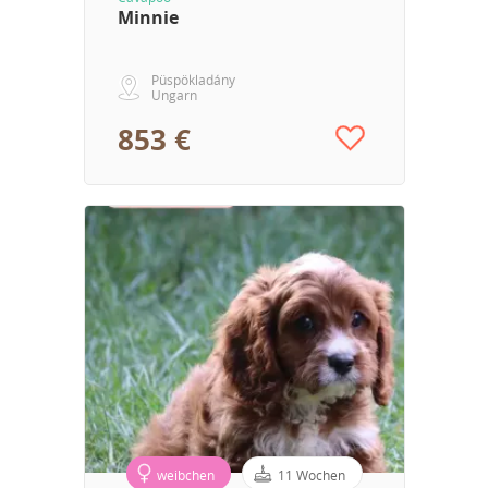
Minnie
Püspökladány
Ungarn
853 €
weibchen
11 Wochen