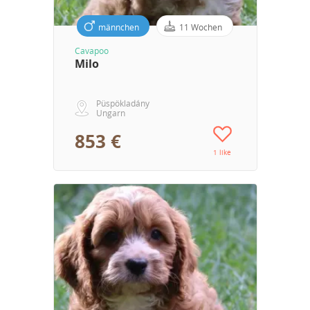
männchen
11 Wochen
Cavapoo
Milo
Püspökladány
Ungarn
853 €
1 like