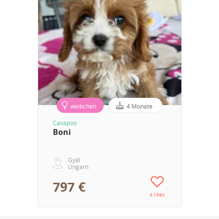
weibchen
4 Monate
Cavapoo
Boni
Gyál
Ungarn
797 €
4 likes