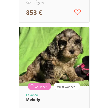
Ungarn
853 €
weibchen
8 Wochen
Cavapoo
Melody