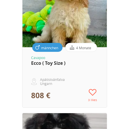
männchen
4 Monate
Cavapoo
Ecco ( Toy Size )
Apátistvánfalva
Ungarn
808 €
3 likes