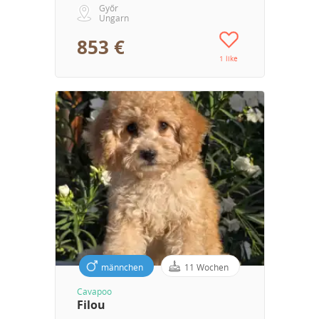
Győr
Ungarn
853 €
1 like
männchen
11 Wochen
Cavapoo
Filou