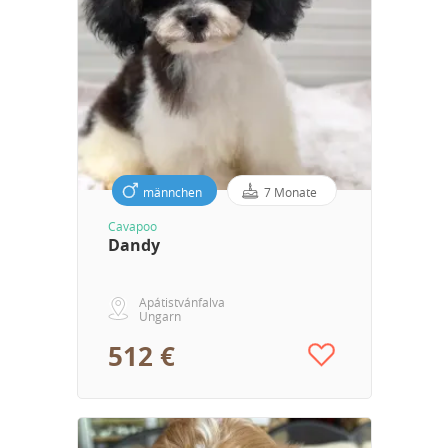
männchen
7 Monate
Cavapoo
Dandy
Apátistvánfalva
Ungarn
512 €