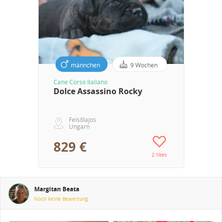
männchen
9 Wochen
Cane Corso Italiano
Dolce Assassino Rocky
Felsőlajos
Ungarn
829 €
2 likes
Margitan Beata
Noch keine Bewertung