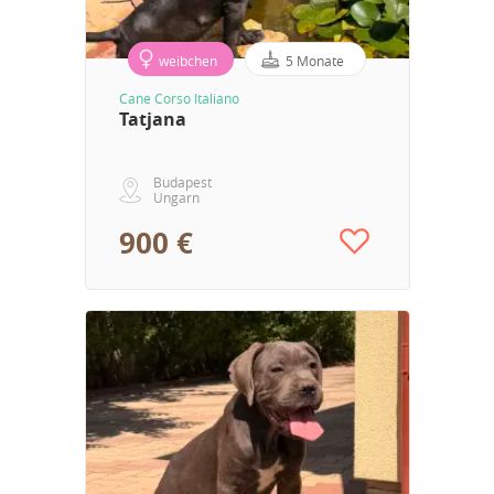
weibchen
5 Monate
Cane Corso Italiano
Tatjana
Budapest
Ungarn
900 €