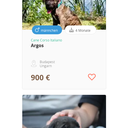
männchen
4 Monate
Cane Corso Italiano
Argos
Budapest
Ungarn
900 €