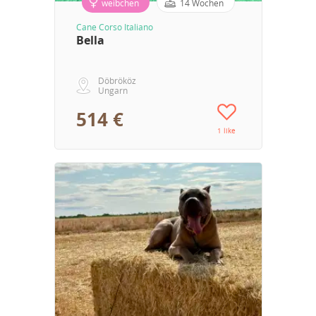
weibchen
14 Wochen
Cane Corso Italiano
Bella
Döbrököz
Ungarn
514 €
1 like