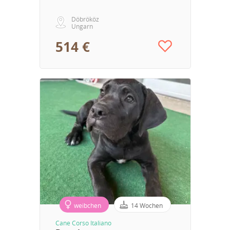
Döbrököz
Ungarn
514 €
weibchen
14 Wochen
Cane Corso Italiano