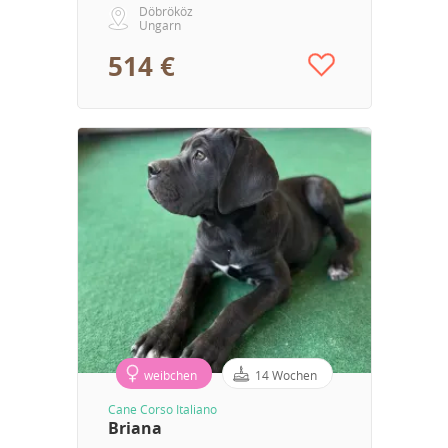
Döbrököz
Ungarn
514 €
weibchen
14 Wochen
Cane Corso Italiano
Briana