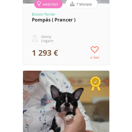
weibchen
7 Monate
Boston Terrier
Pompás ( Prancer )
Abony
Ungarn
1 293 €
4 likes