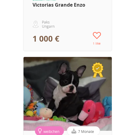
Victorias Grande Enzo
Paks
Ungarn
1 000 €
1 like
weibchen
7 Monate