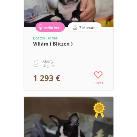
weibchen
7 Monate
Boston Terrier
Villám ( Blitzen )
Abony
Ungarn
1 293 €
3 likes