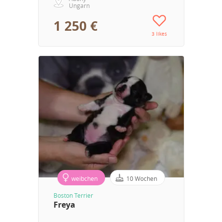
Ungarn
1 250 €
3 likes
weibchen
10 Wochen
Boston Terrier
Freya