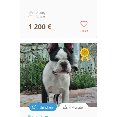
Abony
Ungarn
1 200 €
3 likes
männchen
4 Monate
Boston Terrier