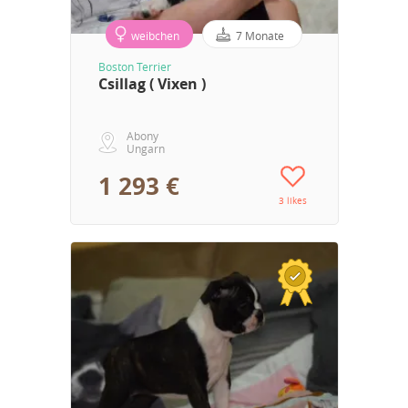
weibchen
7 Monate
Boston Terrier
Csillag ( Vixen )
Abony
Ungarn
1 293 €
3 likes