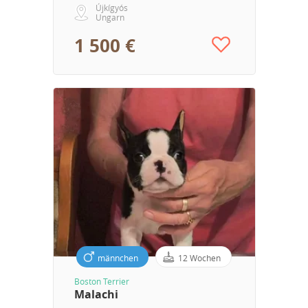
Újkígyós
Ungarn
1 500 €
männchen
12 Wochen
Boston Terrier
Malachi