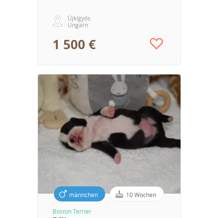
Újkígyós
Ungarn
1 500 €
männchen
10 Wochen
Boston Terrier