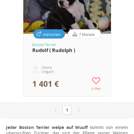
männchen
7 Monate
Boston Terrier
Rudolf ( Rudolph )
Abony
Ungarn
1 401 €
4 likes
1
Jeder Boston Terrier welpe auf Wuuff
kommt von einem
überprüften Züchter, der sich der Pflege seiner Welpen