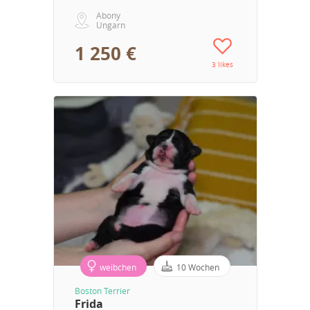
Abony
Ungarn
1 250 €
3 likes
weibchen
10 Wochen
Boston Terrier
Frida