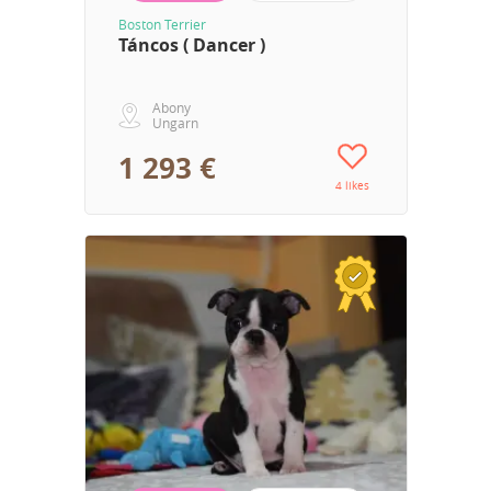
Boston Terrier
Táncos ( Dancer )
Abony
Ungarn
1 293 €
4 likes