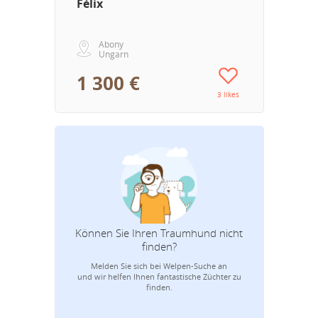
Félix
Abony
Ungarn
1 300 €
3 likes
Können Sie Ihren Traumhund nicht
finden?
Melden Sie sich bei Welpen-Suche an
E-
und wir helfen Ihnen fantastische Züchter zu
finden.