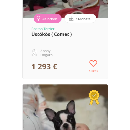
weibchen
7 Monate
Boston Terrier
Üstökös ( Comet )
Abony
Ungarn
1 293 €
3 likes