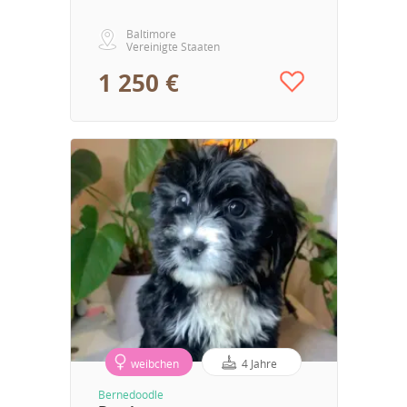
Baltimore
Vereinigte Staaten
1 250 €
weibchen
4 Jahre
Bernedoodle