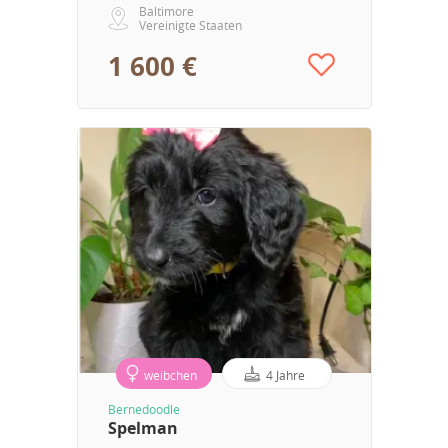
Baltimore
Vereinigte Staaten
1 600 €
weibchen
4 Jahre
Bernedoodle
Spelman