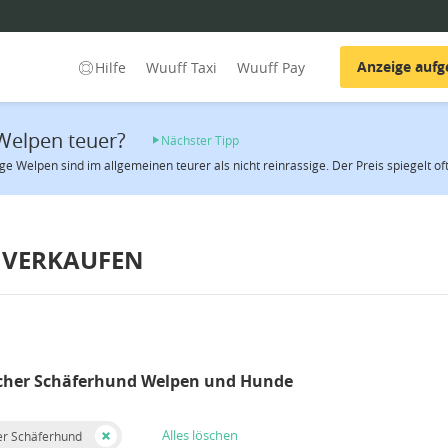
Anzeige auf
Hilfe
Wuuff Taxi
Wuuff Pay
Welpen teuer?
Nächster Tipp
ge Welpen sind im allgemeinen teurer als nicht reinrassige. Der Preis spiegelt of
 VERKAUFEN
scher Schäferhund Welpen und Hunde
Alles löschen
er Schäferhund