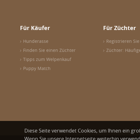
Für Käufer
Für Züchter
Hunderasse
Registrieren Sie
Finden Sie einen Züchter
Züchter: Häufig
Tipps zum Welpenkauf
Puppy Match
Diese Seite verwendet Cookies, um Ihnen ein gro
Wenn Sie unsere Internetseite weiterhin verwend