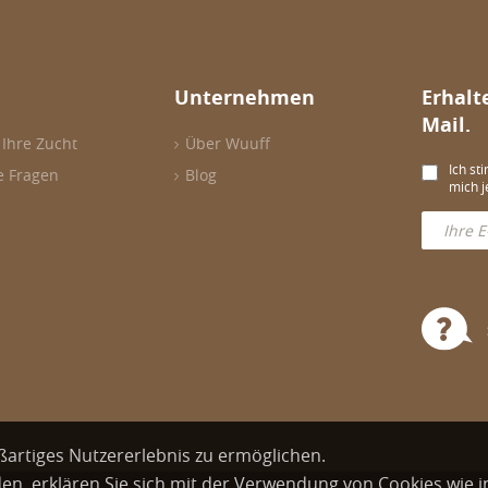
Unternehmen
Erhalt
Mail.
 Ihre Zucht
Über Wuuff
Ich st
e Fragen
Blog
mich j
ßartiges Nutzererlebnis zu ermöglichen.
en, erklären Sie sich mit der Verwendung von Cookies wie 