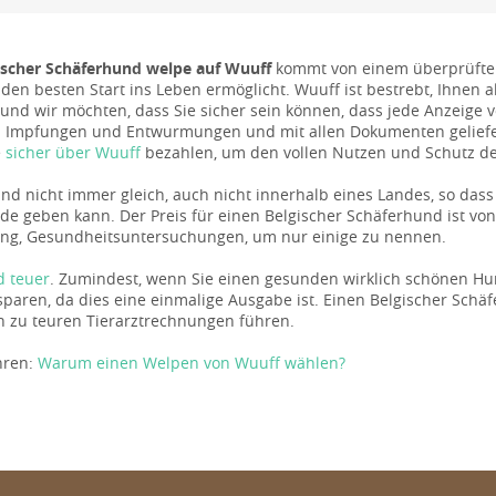
ischer Schäferhund welpe auf Wuuff
kommt von einem überprüften 
den besten Start ins Leben ermöglicht. Wuuff ist bestrebt, Ihnen a
, und wir möchten, dass Sie sicher sein können, dass jede Anzeige vo
n Impfungen und Entwurmungen und mit allen Dokumenten geliefer
e
sicher über Wuuff
bezahlen, um den vollen Nutzen und Schutz des
sind nicht immer gleich, auch nicht innerhalb eines Landes, so da
de geben kann. Der Preis für einen Belgischer Schäferhund ist von 
g, Gesundheitsuntersuchungen, um nur einige zu nennen.
d teuer
. Zumindest, wenn Sie einen gesunden wirklich schönen Hun
sparen, da dies eine einmalige Ausgabe ist. Einen Belgischer Schä
 zu teuren Tierarztrechnungen führen.
hren:
Warum einen Welpen von Wuuff wählen?