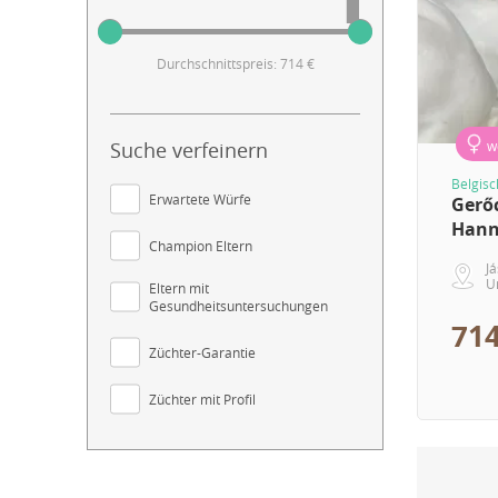
Durchschnittspreis: 714 €
Suche verfeinern
w
Belgis
Erwartete Würfe
Gerő
Han
Champion Eltern
J
U
Eltern mit
Gesundheitsuntersuchungen
714
Züchter-Garantie
Züchter mit Profil