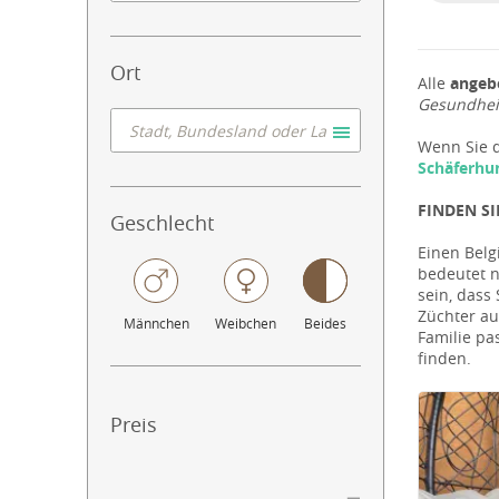
Ort
Alle
angeb
Gesundheit
Wenn Sie d
Schäferhu
FINDEN S
Geschlecht
Einen Belg
bedeutet n
sein, dass
Züchter au
Männchen
Weibchen
Beides
Familie pa
finden.
Preis