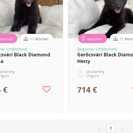
eibchen
11 Wochen
weibchen
11 Woc
cher Schäferhund
Belgischer Schäferhund
csvári Black Diamond
Gerőcsvári Black Diam
na
Hetty
ászberény
Jászberény
ngarn
Ungarn
 €
714 €
1