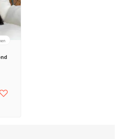
hen
ond