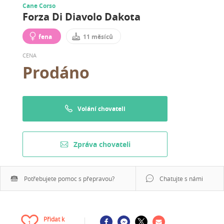
Cane Corso
Forza Di Diavolo Dakota
fena
11 měsíců
CENA
Prodáno
Volání chovateli
Zpráva chovateli
Potřebujete pomoc s přepravou?
Chatujte s námi
Přidat k
1