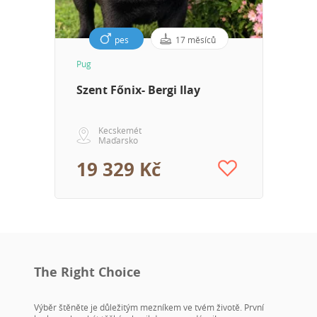
épp egy túrázós, aktív és mozgalmas élete élő család
tökéletes részeként.Fontosnak tartom kiemelni, hogy
pes
17 měsíců
mi családi tenyészet vagyunk, kis egyedszámmal
Pug
dolgozunk,és a minőségre törekszünk.Bármikor
Szent Főnix- Bergi Ilay
szívesen látunk,és ha csak kérdésed van, akkor is
szívesen válaszolunk és segítünk.
Kecskemét
Maďarsko
19 329 Kč
The Right Choice
Výběr štěněte je důležitým mezníkem ve tvém životě. První