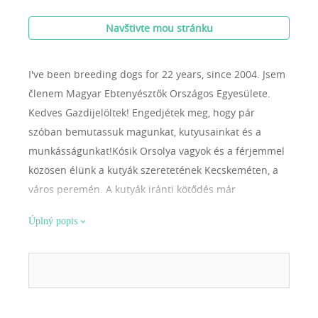
Navštivte mou stránku
I've been breeding dogs for 22 years, since 2004.
Jsem
členem Magyar Ebtenyésztők Országos Egyesülete.
Kedves Gazdijelöltek! Engedjétek meg, hogy pár
szóban bemutassuk magunkat, kutyusainkat és a
munkásságunkat!Kósik Orsolya vagyok és a férjemmel
közösen élünk a kutyák szeretetének Kecskeméten, a
város peremén. A kutyák iránti kötődés már
gyermekkorban megvolt, hiszen kutyás családba
Úplný popis
születtem, édesapám rajongott a németjuhászokért. Ez
a szellem, meghatározta a későbbi időszakot, munka
mellett hobbi szinten foglalkoztam vadászkutyákkal,
később a társasági kutyák felé terelődtem. Egy baráti
összejövetelen ismerkedtem egy az egyik vendég