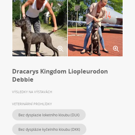
Dracarys Kingdom Liopleurodon
Debbie
VÝSLEDKY NA VÝSTAVÁCH
VETERINÁRNÍ PROHLÍDKY
Bez dysplazie loketního kloubu (DLK)
Bez dysplázie kyčelního kloubu (DKK)