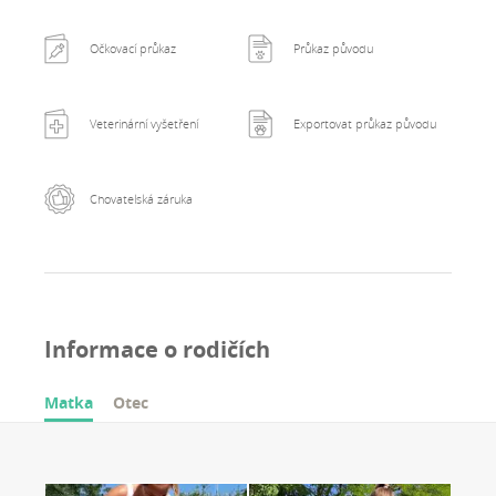
Očkovací průkaz
Průkaz původu
Veterinární vyšetření
Exportovat průkaz původu
Chovatelská záruka
Informace o rodičích
Matka
Otec