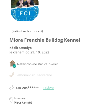
(
Zatím bez hodnocení
)
Miora Frenchie Bulldog Kennel
Kósik Orsolya
Je členem od
29. 10. 2022
Název chovné stanice: ověřen
Telefonní číslo: neověřeno
+36 205******
Ukázat
Hungary
Kecskemét