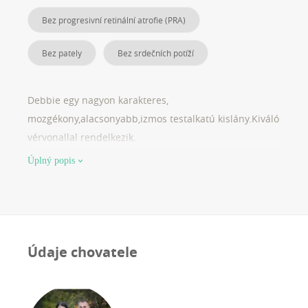
Bez progresivní retinální atrofie (PRA)
Bez pately
Bez srdečních potíží
Debbie egy nagyon karakteres,
mozgékony,alacsonyabb,izmos testalkatú kislány.Kiváló
vérvonallal rendelkezik.
Úplný popis
Údaje chovatele