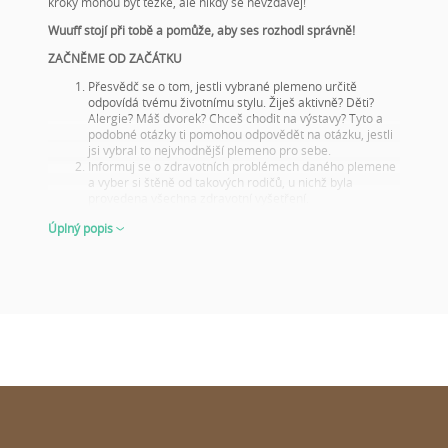
kroky mohou být těžké, ale nikdy se nevzdávej!
Wuuff stojí při tobě a pomůže, aby ses rozhodl správně!
ZAČNĚME OD ZAČÁTKU
Přesvědč se o tom, jestli vybrané plemeno určitě
odpovídá tvému životnímu stylu. Žiješ aktivně? Děti?
Alergie? Máš dvorek? Chceš chodit na výstavy? Tyto a
podobné otázky ti pomohou odpovědět na otázku, jestli
jsi vybral to nejvhodnější plemeno pro sebe.
Informuj se o zdravotních problémech daného plemene
a vyber si štěně od takových rodičů, u nichž byla
provedena všechna zdravotní vyšetření.
Podívej se na fotky rodičů a jejich výsledky na výstavách!
Úplný popis
Tento krok je důležitý i tehdy, když si štěně nevybíráš na
chov nebo na výstavy, na to nezapomeň! Dobré výsledky
z výstav ukazují, že rodiče jsou reprezentativními
představiteli svého plemene jak vzhledem, tak i
charakterovými vlastnostmi. Z toho můžeš usoudit, jak
bude vypadat jejich štěňátko v dospělosti.
O štěněti dostaneme nejlepší představu, když mu bude
6 až 8 týdnů – tehdy se ukáže, co od něho lze očekávat
v dospělosti. Ať už se jedná o jeho vzhled či chování.
VYBÍREJ MOUDŘE A PŘIPRAVENĚ
Stránky
wuuff.dog
zajistí všechny pro tebe důležité a potřebné
informace, a to na jednom místě a aktuálně, a tím ti pomůže ve
výběru dokonalého pejska. Když budeš prohlížet roztomilá