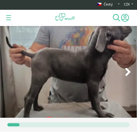
Český
CZK