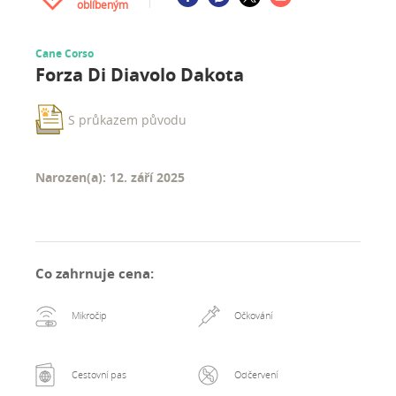
oblíbeným
Cane Corso
Forza Di Diavolo Dakota
S průkazem původu
Narozen(a): 12. září 2025
Co zahrnuje cena
:
Mikročip
Očkování
Cestovní pas
Odčervení