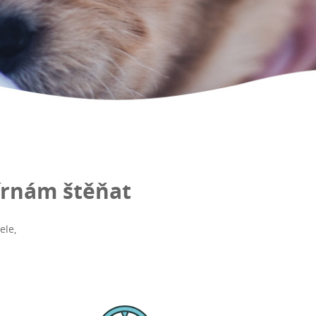
írnám štěňat
ele,