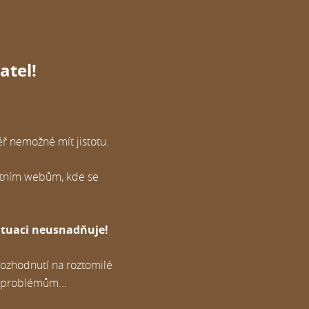
atel!
ř nemožné mít jistotu.
ertním webům, kde se
situaci neusnadňuje!
rozhodnutí na roztomilé
 problémům...