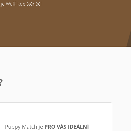
je Wuff, kde štěněčí
?
Puppy Match je
PRO VÁS IDEÁLNÍ