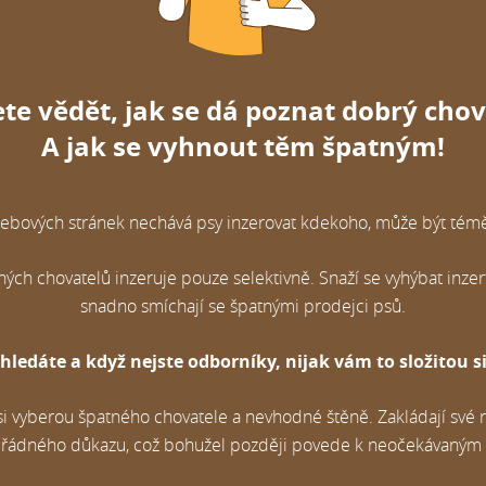
te vědět, jak se dá poznat dobrý chov
A jak se vyhnout těm špatným!
ebových stránek nechává psy inzerovat kdekoho, může být témě
h chovatelů inzeruje pouze selektivně. Snaží se vyhýbat inz
snadno smíchají se špatnými prodejci psů.
ledáte a když nejste odborníky, nijak vám to složitou 
i vyberou špatného chovatele a nevhodné štěně. Zakládají své 
ez řádného důkazu, což bohužel později povede k neočekávaným