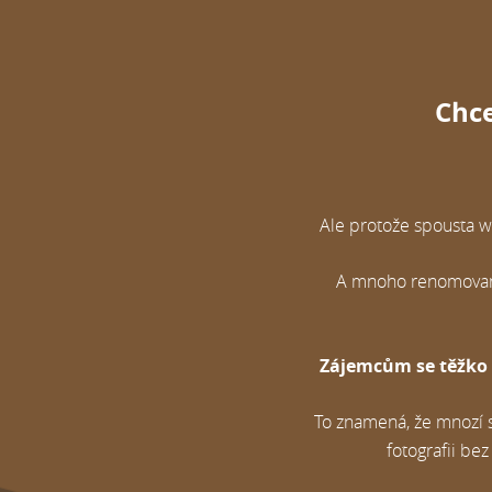
Chce
Ale protože spousta w
A mnoho renomovanýc
Zájemcům se těžko h
To znamená, že mnozí s
fotografii b