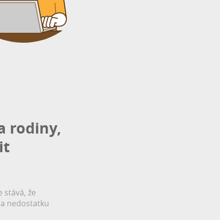
a rodiny,
it
e stává, že
ě a nedostatku