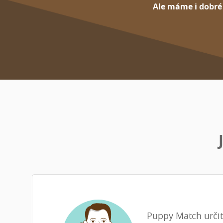
Ale máme i dobré
Puppy Match urči