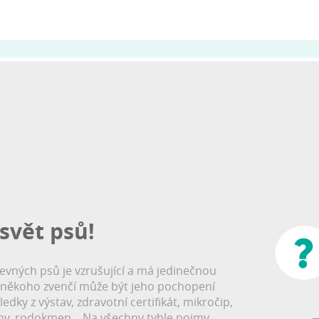
svět psů!
evných psů je vzrušující a má jedinečnou
 někoho zvenčí může být jeho pochopení
ledky z výstav, zdravotní certifikát, mikročip,
ny, rodokmen...
Na všechny tyhle pojmy