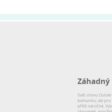
Záhadný 
Svět chovu čistokr
komunitu; ale pro
příliš náročné.
Výs
chovatelé, množír