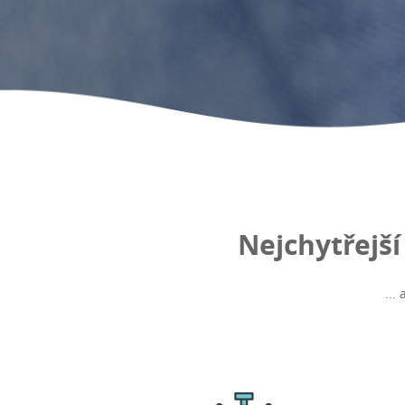
Nejchytřejš
...