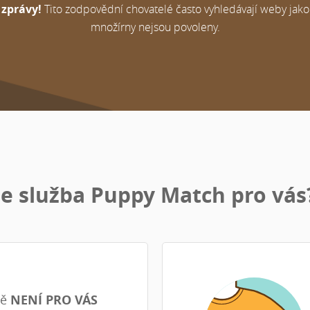
 zprávy!
Tito zodpovědní chovatelé často vyhledávají weby jako 
množírny nejsou povoleny.
Je služba Puppy Match pro vás
tě
NENÍ PRO VÁS