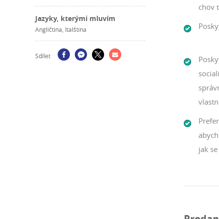
chov 
Jazyky, kterými mluvím
Posky
Angličtina, Italština
Sdílet
Posky
social
správ
vlastn
Prefer
abych 
jak se 
Prodaní