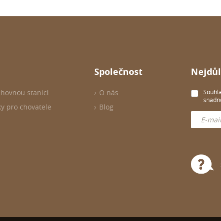
Společnost
Nejdůl
chovnou stanici
O nás
Souhla
snadno
ky pro chovatele
Blog