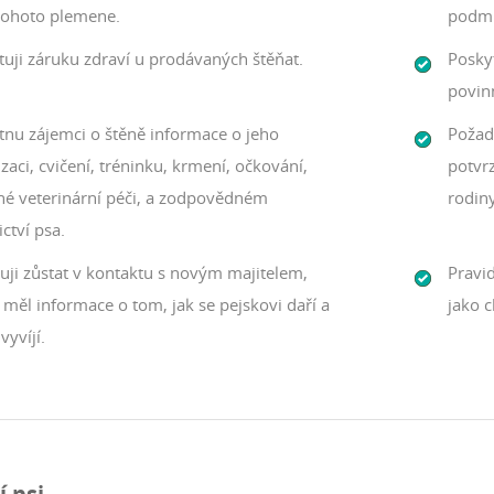
tohoto plemene.
podmí
tuji záruku zdraví u prodávaných štěňat.
Posky
povin
tnu zájemci o štěně informace o jeho
Požadu
izaci, cvičení, tréninku, krmení, očkování,
potvr
né veterinární péči, a zodpovědném
rodin
ictví psa.
uji zůstat v kontaktu s novým majitelem,
Pravi
měl informace o tom, jak se pejskovi daří a
jako c
vyvíjí.
 psi