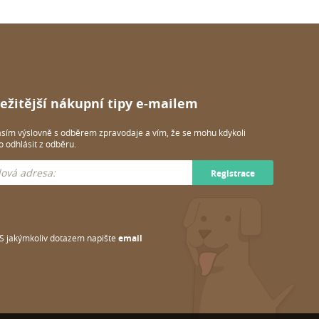
ežitější nákupní tipy e-mailem
sím výslovně s odběrem zpravodaje a vím, že se mohu kdykoli
 odhlásit z odběru.
Registrace
S jakýmkoliv dotazem napište
email