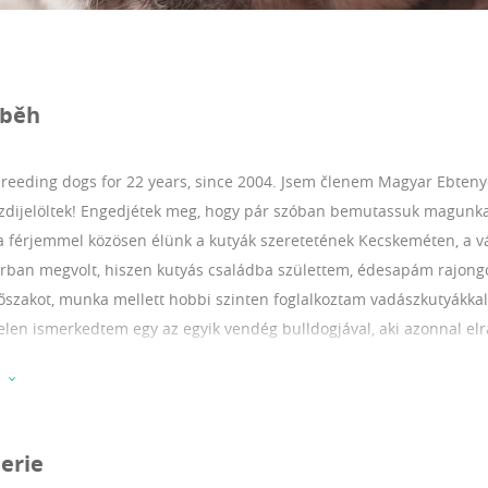
íběh
breeding dogs for 22 years, since 2004.
Jsem členem Magyar Ebtenyé
dijelöltek! Engedjétek meg, hogy pár szóban bemutassuk magunka
a férjemmel közösen élünk a kutyák szeretetének Kecskeméten, a v
ban megvolt, hiszen kutyás családba születtem, édesapám rajongo
őszakot, munka mellett hobbi szinten foglalkoztam vadászkutyákkal,
elen ismerkedtem egy az egyik vendég bulldogjával, aki azonnal e
nyésztők közé tartozom. Célunk a fajta megőrzése, és az egészsége
szú és boldog életet élhessenek a családjukban. A szülőket folyamato
. A gazdik hozzánk bármikor bizalommal fordulhatnak, akár éjjel is
n becsuktuk a kaput.Fontosnak tartjuk a kapcsolattartást,hogy bárm
erie
k.Szempont nálunk a fajta egészségének javítása, ezért folyamatosak 