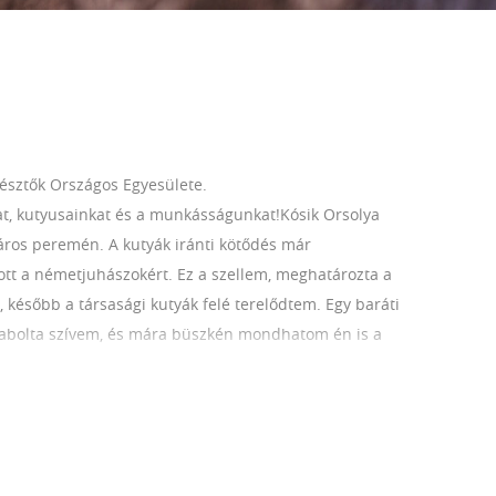
sztők Országos Egyesülete.
t, kutyusainkat és a munkásságunkat!Kósik Orsolya
áros peremén. A kutyák iránti kötődés már
tt a németjuhászokért. Ez a szellem, meghatározta a
 később a társasági kutyák felé terelődtem. Egy baráti
lrabolta szívem, és mára büszkén mondhatom én is a
s vonalak továbbtenyésztése,hogy a nálunk született
san szűrjük, és fő irány, a légzéses problémák javítása
, hiszen a munkánk nem ér véget, amikor a gazdi és a
ikor segítséget tudjunk adni,ha esetleg valahol
a szűrések.Az alapokat jól szocializált,stabil