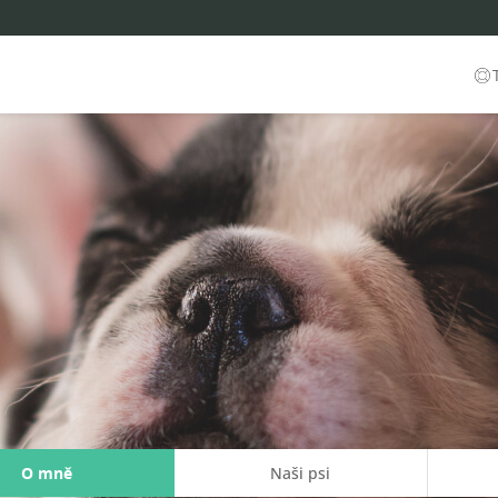
O mně
Naši psi