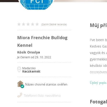
Můj př
(
Zatím žádné recenze
)
Miora Frenchie Bulldog
I've been 
Kennel
Kedves Gaz
Kósik Orsolya
vagyok és 
Je členem od
29. 10. 2022
gyermekkor
későbbi id
Maďarsko
Kecskemét
összejövet
bulldog te
Úplný popis
Název chovné stanice: ověřen
picik, hos
a fajtában
Telefonní číslo: neověřeno
kölyök utá
Fotogal
elakadnáto