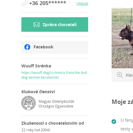
+36 205******
Ukázat
idegrendsz
heverészve
tenyészet 
Zpráva chovateli
is szívese
Facebook
Wuuff Stránka
https://wuuff.dog/cs/miora-frenchie-bull
Klik
dog-kennel-kecskemet
Klubové členství
Moje z
Magyar Ebtenyésztők
Országos Egyesülete
U feny
Zkušenosti s chovatelstvím od
testy
22 roky (od 2004)