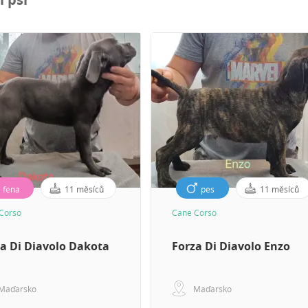
fena
11 měsíců
pes
11 měsíců
Corso
Cane Corso
a Di Diavolo Dakota
Forza Di Diavolo Enzo
Maďarsko
Maďarsko