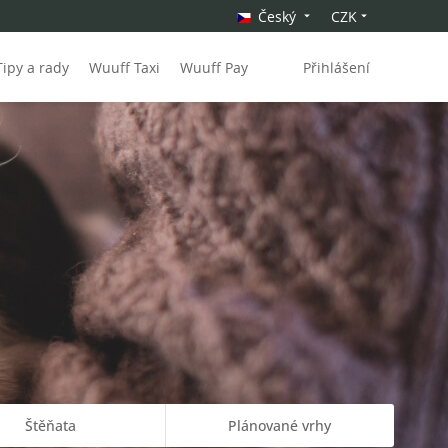
Český
CZK
Tipy a rady
Wuuff Taxi
Wuuff Pay
Přihlášení
Štěňata
Plánované vrhy