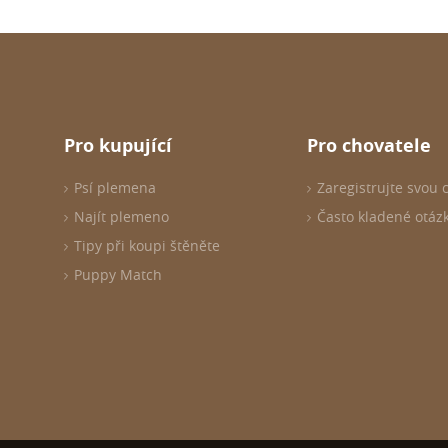
Pro kupující
Pro chovatele
Psí plemena
Zaregistrujte svou 
Najít plemeno
Často kladené otáz
Tipy při koupi štěněte
Puppy Match