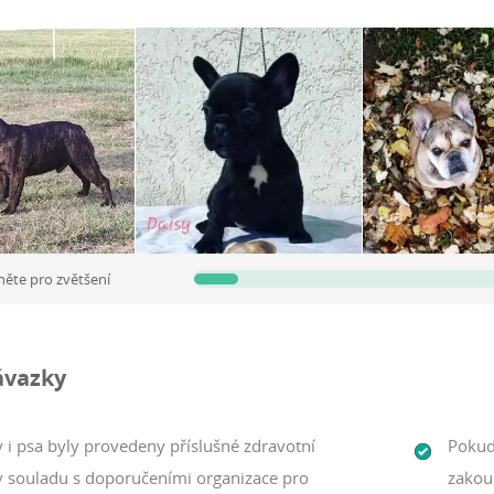
erű kutyusokra tettük, utódaik maximálisan megállják a helyüket
.Vagy épp egy túrázós, aktív és mozgalmas élete élő család tökélet
vagyunk, kis egyedszámmal dolgozunk,és a minőségre törekszünk.Bá
n válaszolunk és segítünk.
něte pro zvětšení
ávazky
 i psa byly provedeny příslušné zdravotní
Pokud
 v souladu s doporučeními organizace pro
zakou