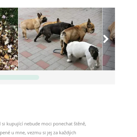
 akár egy többgyermekes családban a kanapén
es részeként.Fontosnak tartom kiemelni, hogy mi családi
rmikor szívesen látunk,és ha csak kérdésed van, akkor
 si kupující nebude moci ponechat štěně,
pené u mne, vezmu si jej za každých