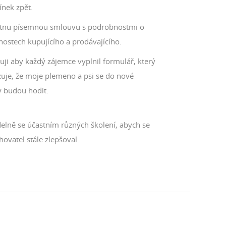
nek zpět.
tnu písemnou smlouvu s podrobnostmi o
nostech kupujícího a prodávajícího.
ji aby každý zájemce vyplnil formulář, který
zuje, že moje plemeno a psi se do nové
y budou hodit.
delně se účastním různých školení, abych se
hovatel stále zlepšoval.