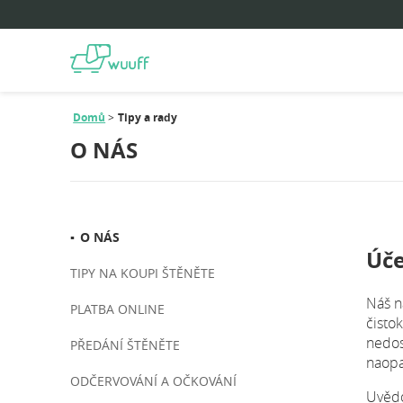
Domů
Tipy a rady
O NÁS
O NÁS
Úče
TIPY NA KOUPI ŠTĚNĚTE
Náš n
PLATBA ONLINE
čisto
nedos
PŘEDÁNÍ ŠTĚNĚTE
naopa
ODČERVOVÁNÍ A OČKOVÁNÍ
Uvědo