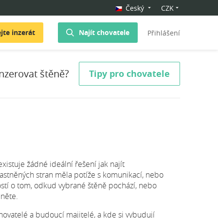
Český
CZK
jte inzerát
Najít chovatele
Přihlášení
nzerovat štěně?
Tipy pro chovatele
istuje žádné ideální řešení jak najít
astněných stran měla potíže s komunikací, nebo
tí o tom, odkud vybrané štěně pochází, nebo
ěněte.
vatelé a budoucí majitelé, a kde si vybudují