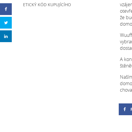
vzáje
ETICKÝ KÓD KUPUJÍCÍHO
otevř
že bu
domo
Wuuff
vybra
dosta
A kon
štěně
Naším
domov
chova