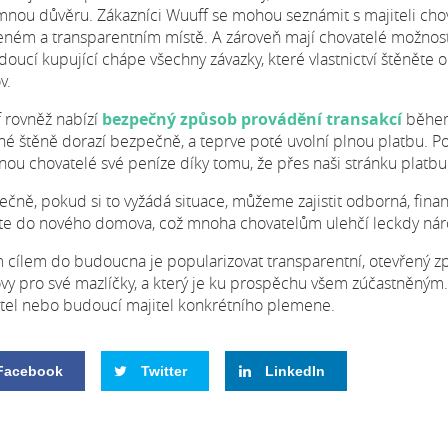
mnou důvěru. Zákazníci Wuuff se mohou seznámit s majiteli ch
eném a transparentním místě. A zároveň mají chovatelé možnost 
doucí kupující chápe všechny závazky, které vlastnictví štěněte 
v.
 rovněž nabízí
bezpečný způsob provádění transakcí
během 
né štěně dorazí bezpečně, a teprve poté uvolní plnou platbu. 
nou chovatelé své peníze díky tomu, že přes naši stránku plat
ečně, pokud si to vyžádá situace, můžeme zajistit odborná, fin
te do nového domova, což mnoha chovatelům ulehčí leckdy náro
 cílem do budoucna je popularizovat transparentní, otevřený z
y pro své mazlíčky, a který je ku prospěchu všem zúčastněným. I
tel nebo budoucí majitel konkrétního plemene.
Facebook
Twitter
LinkedIn