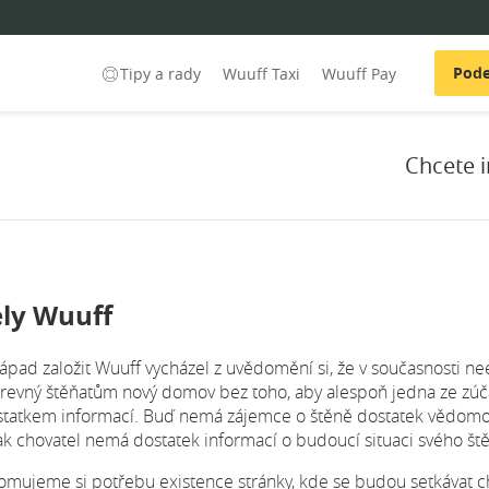
Pode
Tipy a rady
Wuuff Taxi
Wuuff Pay
Chcete i
ly Wuuff
ápad založit Wuuff vycházel z uvědomění si, že v současnosti neex
krevný štěňatům nový domov bez toho, aby alespoň jedna ze zúč
tatkem informací. Buď nemá zájemce o štěně dostatek vědomos
k chovatel nemá dostatek informací o budoucí situaci svého št
mujeme si potřebu existence stránky, kde se budou setkávat cho