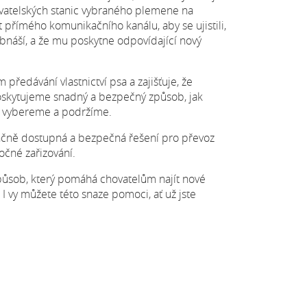
ovatelských stanic vybraného plemene na
přímého komunikačního kanálu, aby se ujistili,
obnáší, a že mu poskytne odpovídající nový
předávání vlastnictví psa a zajišťuje, že
Poskytujeme snadný a bezpečný způsob, jak
bu vybereme a podržíme.
ančně dostupná a bezpečná řešení pro převoz
čné zařizování.
působ, který pomáhá chovatelům najít nové
 vy můžete této snaze pomoci, ať už jste