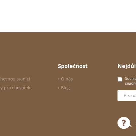
Společnost
Nejdůl
chovnou stanici
O nás
Souhla
snadno
ky pro chovatele
Blog