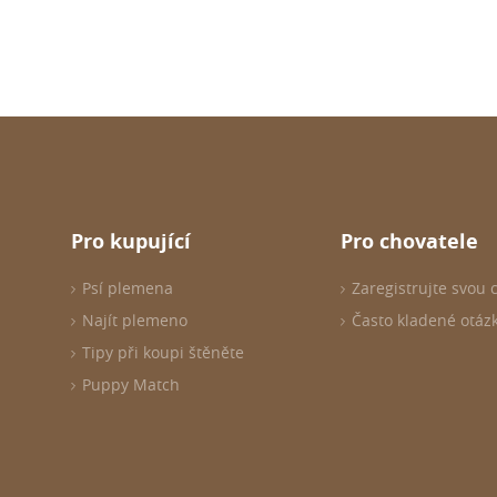
Pro kupující
Pro chovatele
Psí plemena
Zaregistrujte svou 
Najít plemeno
Často kladené otáz
Tipy při koupi štěněte
Puppy Match