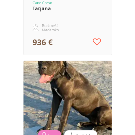
Cane Corso
Tatjana
Budapešť
Maďarsko
936 €