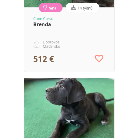
fena
14 týdnů
Cane Corso
Brenda
Döbrököz
Maďarsko
512 €