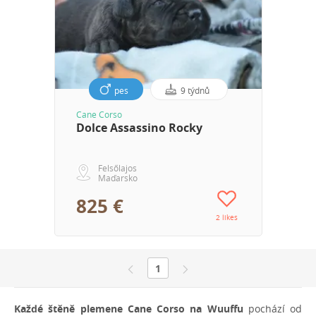
pes
9 týdnů
Cane Corso
Dolce Assassino Rocky
Felsőlajos
Maďarsko
825 €
2 likes
1
Každé štěně plemene Cane Corso na Wuuffu
pochází od