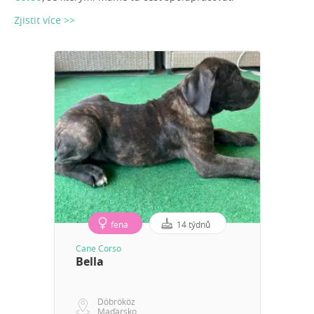
Zjistit více >>
fena
14 týdnů
Cane Corso
Bella
Döbrököz
Maďarsko