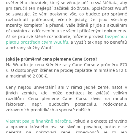
ověřeného chovatele, který se věnuje péči o svá štěňata, aby
jim zaručil ten nejlepší začátek do života. Společnost Wuuff
se zavazuje, že vám poskytne vše, co budete pro správné
rozhodnutí potřebovat, včetně jistoty, že jsou všechny
inzeráty kompletní a přesné. Vaše štěně přijde s aktuálním
očkováním a odčervením a se všemi přiloženými dokumenty.
Až se pro své štěně rozhodnete, můžete provést
bezpečnou
platbu prostřednictvím Wuuffu
, a využít tak naplno benefitů
a ochrany služby Wuuff.
Jaká je průměrná cena plemene Cane Corso?
Na Wuuffu je cena štěněte rasy Cane Corso v průměru 870
€. U dostupných štěňat na prodej zaplatíte minimálně 512 €
a maximálně 2 000 €.
Ceny nejsou univerzální ani v rámci jedné země, natož v
jiných zemích, kde může docházet ke zvláště velkým
rozdílům. Cena plemene Cane Corso závisí na mnoha
faktorech, např. budoucím potenciálu, rodokmenu,
zdravotních prohlídkách a spoustě dalších.
Vlastnit psa je finančně náročné
. Pokud ale chcete zdravého
a opravdu krásného psa se skvělou povahou, pokuste se
nešetřit na pořizovací ceně, koneckonců je to jen