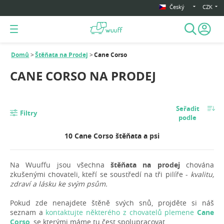
Český
CZK
Domů
Štěňata na Prodej
Cane Corso
CANE CORSO NA PRODEJ
Seřadit
Filtry
podle
10 Cane Corso štěňata a psi
Na Wuuffu jsou všechna
štěňata na prodej
chována
zkušenými chovateli, kteří se soustředí na tři pilíře -
kvalitu,
zdraví a lásku ke svým psům.
Pokud zde nenajdete štěně svých snů, projděte si náš
seznam a
kontaktujte některého z chovatelů plemene
Cane
Corso
, se kterými máme tu čest spolupracovat.