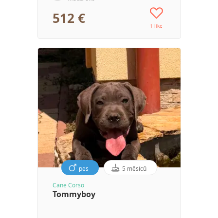
512 €
1 like
pes
5 měsíců
Cane Corso
Tommyboy