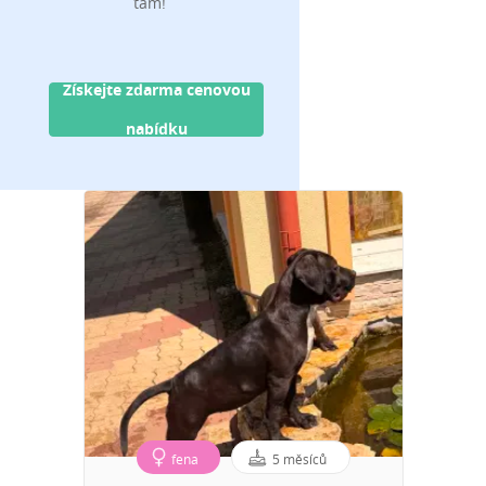
tam!
Získejte zdarma cenovou
nabídku
fena
5 měsíců