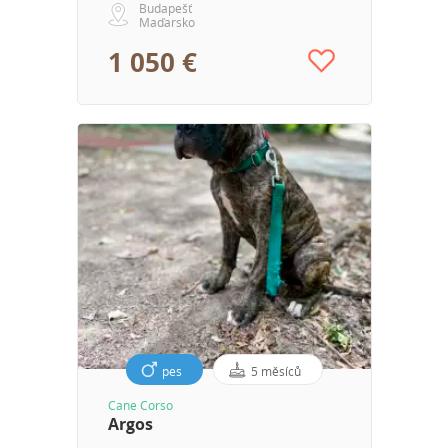
Budapešť
Maďarsko
1 050 €
pes
5 měsíců
Cane Corso
Argos