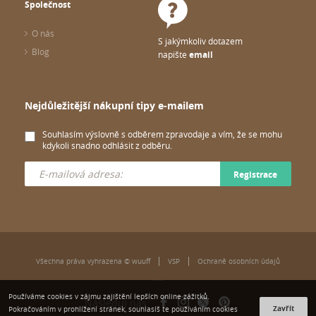
Společnost
O nás
S jakýmkoliv dotazem
Blog
napište
email
Nejdůležitější nákupní tipy e-mailem
Souhlasím výslovně s odběrem zpravodaje a vím, že se mohu
kdykoli snadno odhlásit z odběru.
Registrace
Všechna práva vyhrazena © wuuff
VSP
Ochraně osobních údajů
Používáme cookies v zájmu zajištění lepších online zážitků.
Následuj nás:
Zavřít
Pokračováním v prohlížení stránek, souhlasíš te používáním cookies