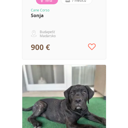
fena
7 měsíců
Cane Corso
Sonja
Budapešť
Maďarsko
900 €