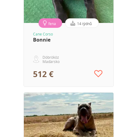
fena
14 týdnů
Cane Corso
Bonnie
Döbrököz
Maďarsko
512 €