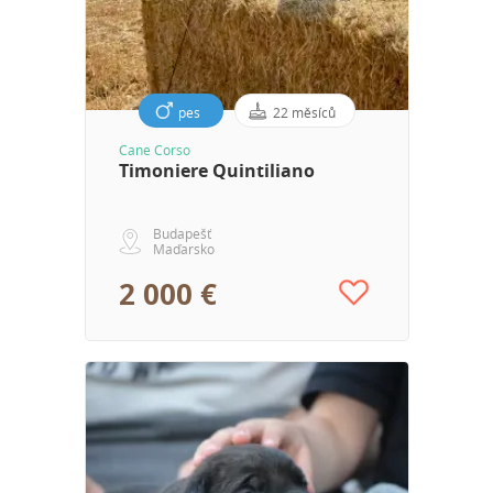
pes
22 měsíců
Cane Corso
Timoniere Quintiliano
Budapešť
Maďarsko
2 000 €