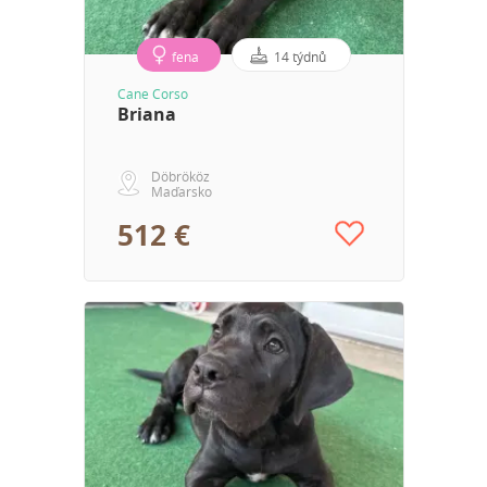
fena
14 týdnů
Cane Corso
Briana
Döbrököz
Maďarsko
512 €