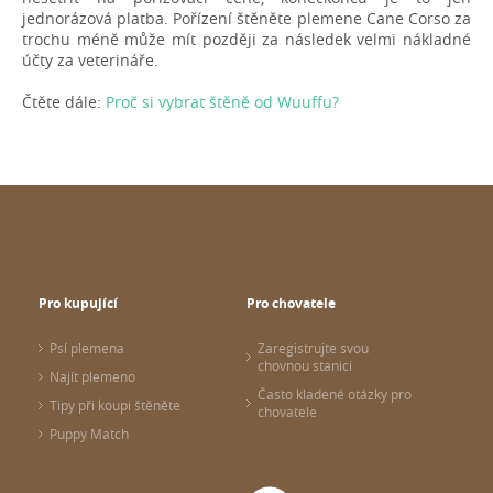
jednorázová platba. Pořízení štěněte plemene Cane Corso za
trochu méně může mít později za následek velmi nákladné
účty za veterináře.
Čtěte dále:
Proč si vybrat štěně od Wuuffu?
Pro kupující
Pro chovatele
Psí plemena
Zaregistrujte svou
chovnou stanici
Najít plemeno
Často kladené otázky pro
Tipy při koupi štěněte
chovatele
Puppy Match