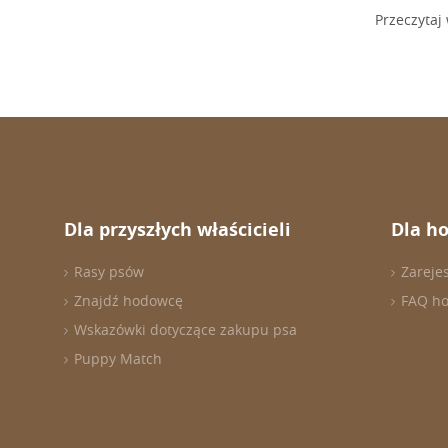
Przeczytaj 
Dla przyszłych właścicieli
Dla h
Rasy psów
Zareje
Znajdź hodowcę
FAQ h
Wskazówki dotyczące zakupu psa
Puppy Match