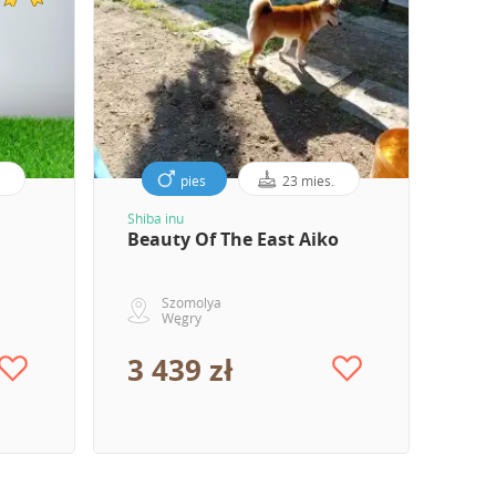
pies
23 mies.
Shiba inu
Beauty Of The East Aiko
Szomolya
Węgry
3 439 zł