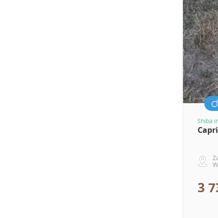
Shiba i
Capr
Z
W
3 7