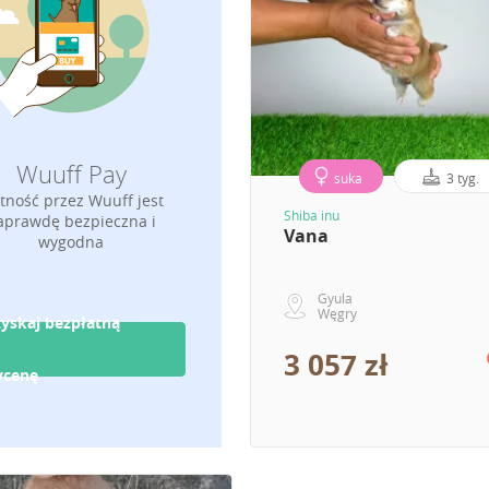
Wuuff Pay
suka
3 tyg.
atność przez Wuuff jest
Shiba inu
aprawdę bezpieczna i
Vana
wygodna
Gyula
Węgry
yskaj bezpłatną
3 057 zł
ycenę