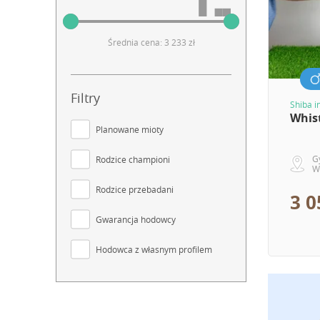
Średnia cena: 3 233 zł
Filtry
Shiba i
Whis
Planowane mioty
G
Rodzice championi
W
Rodzice przebadani
3 0
Gwarancja hodowcy
Hodowca z własnym profilem