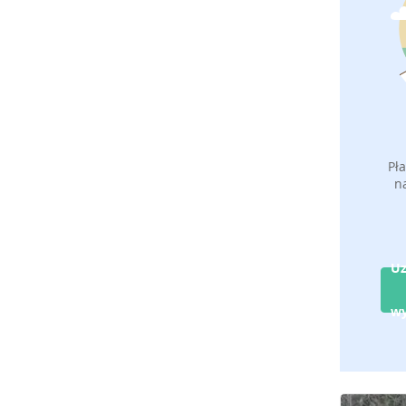
Pł
n
Uz
w