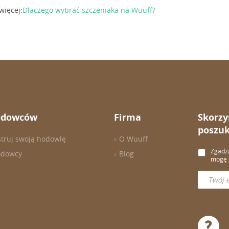
więcej:
Dlaczego wybrać szczeniaka na Wuuff?
odowców
Firma
Skorzy
poszuk
struj swoją hodowlę
O Wuuff
Zgadza
odowcy
Blog
mogę z