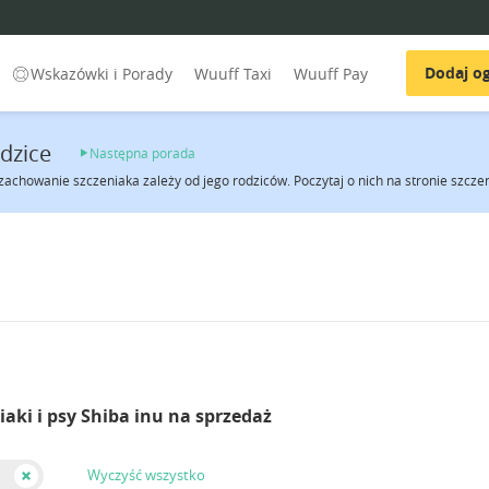
Dodaj og
Wskazówki i Porady
Wuuff Taxi
Wuuff Pay
odzice
Następna porada
zachowanie szczeniaka zależy od jego rodziców. Poczytaj o nich na stronie szczen
iaki i psy Shiba inu na sprzedaż
Wyczyść wszystko