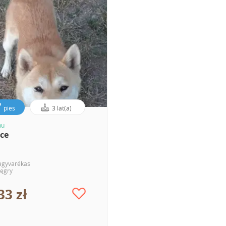
pies
3 lat(a)
nu
ice
agyvarékas
ęgry
33 zł