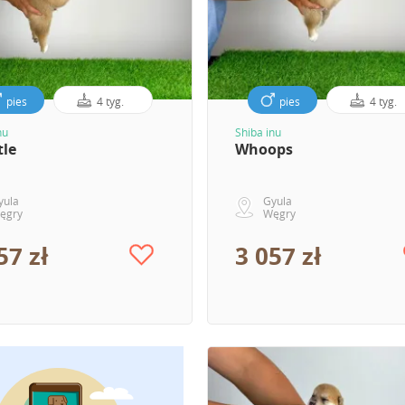
pies
4 tyg.
pies
4 tyg.
nu
Shiba inu
tle
Whoops
yula
Gyula
ęgry
Węgry
57 zł
3 057 zł