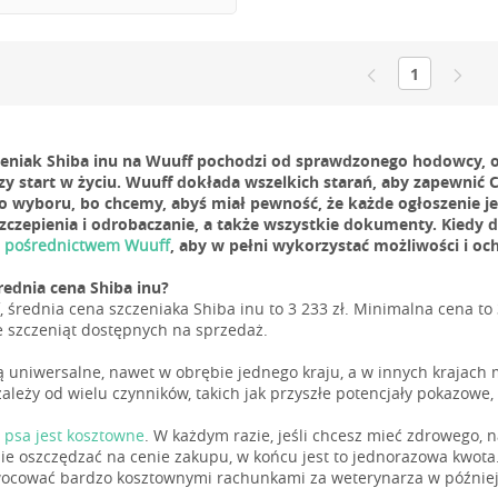
1
zeniak Shiba inu na Wuuff pochodzi od sprawdzonego hodowcy, o
zy start w życiu. Wuuff dokłada wszelkich starań, aby zapewnić 
o wyboru, bo chcemy, abyś miał pewność, że każde ogłoszenie j
szczepienia i odrobaczanie, a także wszystkie dokumenty. Kiedy
a pośrednictwem Wuuff
, aby w pełni wykorzystać możliwości i oc
średnia cena Shiba inu?
 średnia cena szczeniaka Shiba inu to 3 233 zł. Minimalna cena to 3
e szczeniąt dostępnych na sprzedaż.
ą uniwersalne, nawet w obrębie jednego kraju, a w innych krajach
ależy od wielu czynników, takich jak przyszłe potencjały pokazowe, l
 psa jest kosztowne
. W każdym razie, jeśli chcesz mieć zdrowego,
 nie oszczędzać na cenie zakupu, w końcu jest to jednorazowa kwota
cować bardzo kosztownymi rachunkami za weterynarza w późniejs