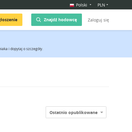
Polski
PLN
łoszenie
Znajdź hodowcę
Zaloguj się
iaka i dopytaj o szczegóły.
Ostatnio opublikowane