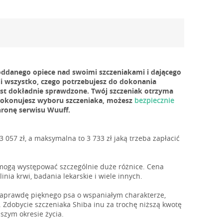
ddanego opiece nad swoimi szczeniakami i dającego
Ci wszystko, czego potrzebujesz do dokonania
est dokładnie sprawdzone. Twój szczeniak otrzyma
 dokonujesz wyboru szczeniaka, możesz
bezpiecznie
hronę serwisu Wuuff.
 057 zł, a maksymalna to 3 733 zł jaką trzeba zapłacić
 mogą występować szczególnie duże różnice. Cena
inia krwi, badania lekarskie i wiele innych.
 naprawdę pięknego psa o wspaniałym charakterze,
. Zdobycie szczeniaka Shiba inu za trochę niższą kwotę
zym okresie życia.