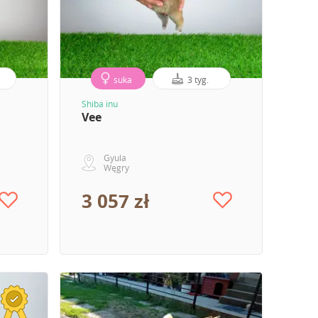
suka
3 tyg.
Shiba inu
Vee
Gyula
Węgry
3 057 zł