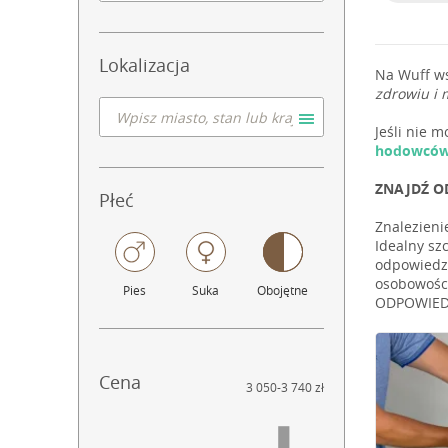
Lokalizacja
Na Wuff w
zdrowiu i 
Jeśli nie 
hodowcó
ZNAJDŹ O
Płeć
Znalezieni
Idealny sz
odpowiedzi
osobowości
Pies
Suka
Obojętne
ODPOWIEDN
Cena
3 050
-
3 740 zł