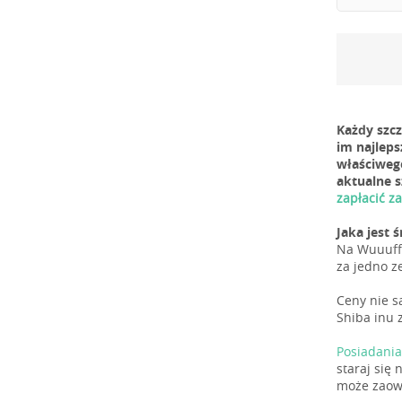
Każdy szc
im najleps
właściweg
aktualne 
zapłacić z
Jaka jest 
Na Wuuuff,
za jedno z
Ceny nie s
Shiba inu z
Posiadania
staraj się
może zaowo