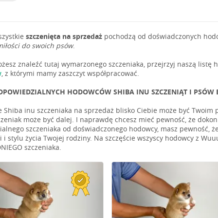
szystkie
szczenięta na sprzedaż
pochodzą od doświadczonych hodowc
miłości do swoich psów
.
możesz znaleźć tutaj wymarzonego szczeniaka, przejrzyj naszą list
w
, z którymi mamy zaszczyt współpracować.
DPOWIEDZIALNYCH HODOWCÓW SHIBA INU SZCZENIĄT I PSÓW B
e Shiba inu szczeniaka na sprzedaż blisko Ciebie może być Twoim pr
czeniak może być dalej. I naprawdę chcesz mieć pewność, że doko
alnego szczeniaka od doświadczonego hodowcy, masz pewność, że 
 i stylu życia Twojej rodziny. Na szczęście wszyscy hodowcy z Wuu
IEGO szczeniaka.