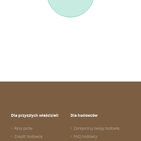
Dla przyszłych właścicieli
Dla hodowców
Rasy psów
Zarejestruj swoją hodowlę
Znajdź hodowcę
FAQ hodowcy