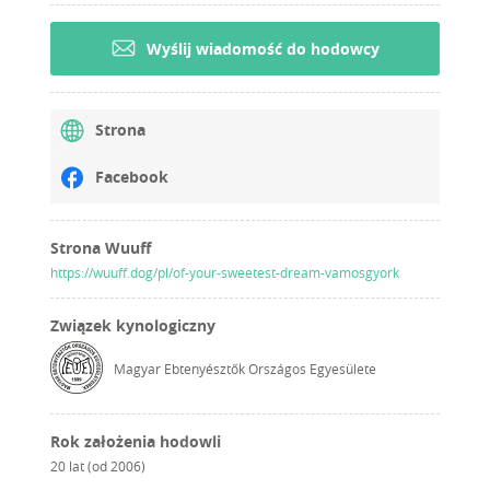
Wyślij wiadomość do hodowcy
Strona
Facebook
Strona Wuuff
https://wuuff.dog/pl/of-your-sweetest-dream-vamosgyork
Związek kynologiczny
Magyar Ebtenyésztők Országos Egyesülete
Rok założenia hodowli
20 lat (od 2006)