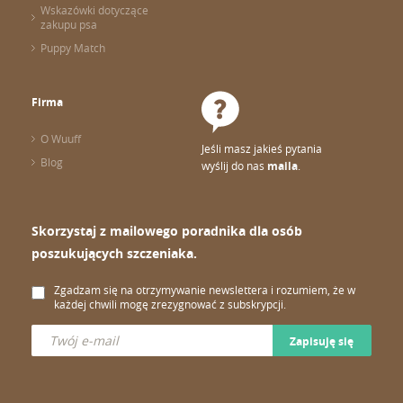
Wskazówki dotyczące
zakupu psa
Puppy Match
Firma
O Wuuff
Jeśli masz jakieś pytania
Blog
wyślij do nas
maila
.
Skorzystaj z mailowego poradnika dla osób
poszukujących szczeniaka.
Zgadzam się na otrzymywanie newslettera i rozumiem, że w
każdej chwili mogę zrezygnować z subskrypcji.
Zapisuję się