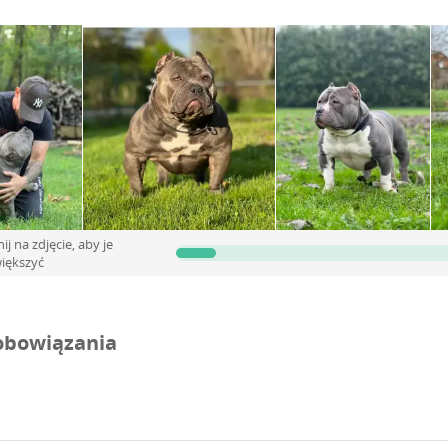
iszen remek társ, aki ugyanakkor hűséges védelmező is. Tenyészete
, gyönyörű és kiegyensúlyozott karakterű Amerikai Bully kutyákat 
int amilyet az én kutyáim hoztak nekem.
nij na zdjęcie, aby je
iększyć
obowiązania