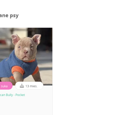
ane psy
suka
13 mies.
can Bully - Pocket