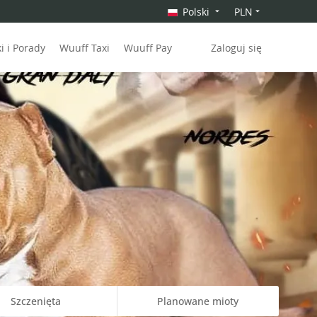
Polski
PLN
 i Porady
Wuuff Taxi
Wuuff Pay
Zaloguj się
Szczenięta
Planowane mioty