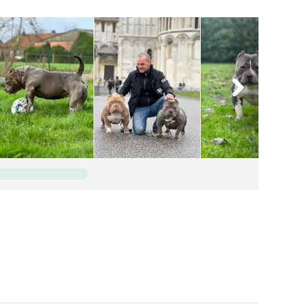
m célja, hogy tovább vigyem ezt az örökséget:
tenyésszek, akik ugyanolyan büszkeséget hoznak gazdáik