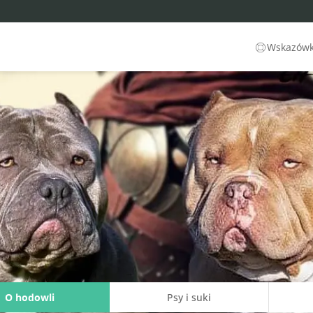
Wskazówki
O hodowli
Psy i suki