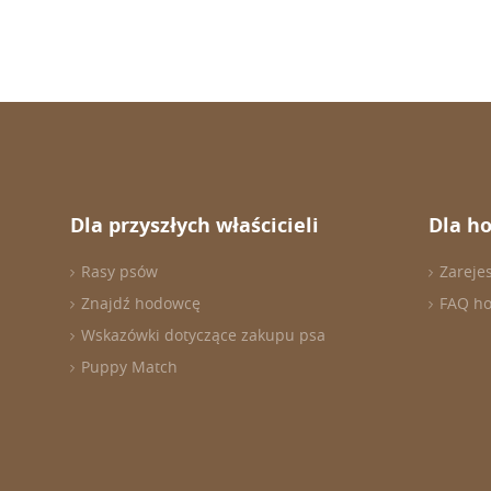
Dla przyszłych właścicieli
Dla h
Rasy psów
Zareje
Znajdź hodowcę
FAQ h
Wskazówki dotyczące zakupu psa
Puppy Match