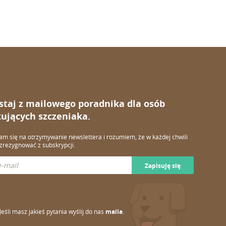
staj z mailowego poradnika dla osób
ujących szczeniaka.
m się na otrzymywanie newslettera i rozumiem, że w każdej chwili
rezygnować z subskrypcji.
Zapisuję się
Jeśli masz jakieś pytania wyślij do nas
maila
.