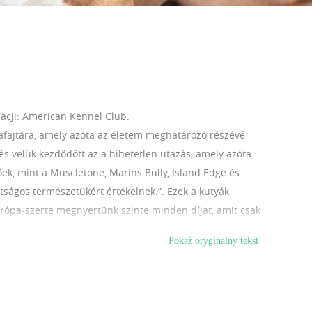
acji: American Kennel Club.
yafajtára, amely azóta az életem meghatározó részévé
és velük kezdődött az a hihetetlen utazás, amely azóta
ek, mint a Muscletone, Marins Bully, Island Edge és
átságos természetükért értékelnek.”. Ezek a kutyák
rópa-szerte megnyertünk szinte minden díjat, amit csak
est of Europe címet is elnyertük. Kai elképesztő
Pokaż oryginalny tekst
egmagasabb szintű elismerései közé tartozik. Az
s, alacsony, mégis rendkívül arányos. Széles mellkasa,
nakkor ennek a fajtának a karaktere legalább ennyire
ens és könnyen tanítható. Tökéletes választás családok