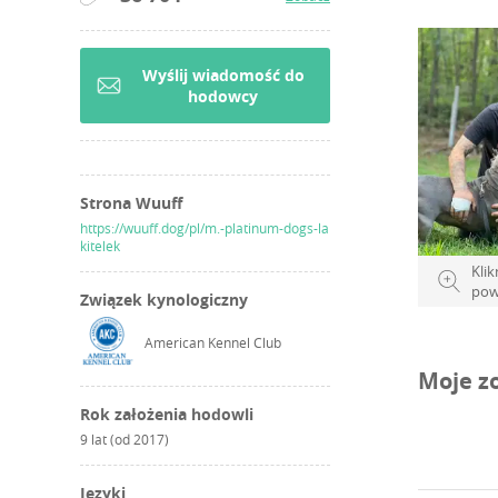
számára, h
egészséges
Wyślij wiadomość do
számára, m
hodowcy
Strona Wuuff
https://wuuff.dog/pl/m.-platinum-dogs-la
kitelek
Klik
pow
Związek kynologiczny
American Kennel Club
Moje z
Rok założenia hodowli
9 lat (od 2017)
Języki