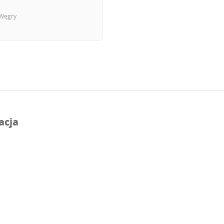
Węgry
acja