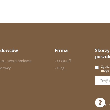
odowców
Firma
Skorzy
poszuk
struj swoją hodowlę
O Wuuff
Zgadza
odowcy
Blog
mogę z