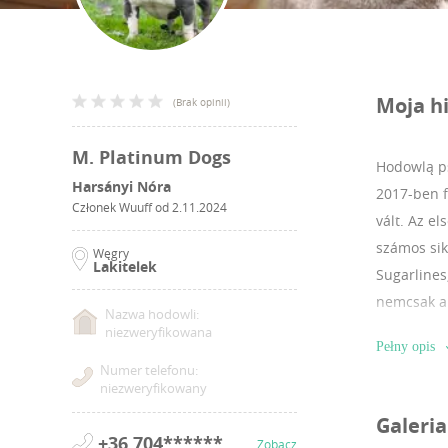
Moja hi
(
Brak opinii
)
M. Platinum Dogs
Hodowlą ps
Harsányi Nóra
2017-ben f
Członek Wuuff od
2.11.2024
vált. Az e
számos sik
Węgry
Lakitelek
Sugarlines
nemcsak a 
Nazwa hodowli:
elérhettün
niezweryfikowana
Pełny opis
teljesítmé
Numer telefonu:
Amerikai B
niezweryfikowany
erőteljes 
Galeria
különleges:
+36 704******
Zobacz