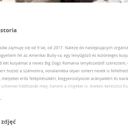
storia
ów zajmuję się od 9 lat, od 2017.
Należę do następujących organiz
igyeltem fel az Amerikai Bully-ra, egy lenyűgöző és különleges kut
lső két kutyámat a neves Big Dogs Romania tenyészetből szereztem, 
ert hozott a számomra, vonalainkba olyan ismert nevek is fellelhető
, melyeket erős felépítésükért, kiegyensúlyozott arányaikért és bar
szívemet hódították meg, hanem a ringeket is: éveken keresztül Eu
k. Különösen büszke vagyok Kai-ra, az első kan kutyámra, akivel a B
nyei között szerepel 12 Best of Grand Champion díj, amely a fajta l
ully Pocket testfelépítése rendkívül impozáns: kompakt, mégis izmo
izomzata és karakteres fejformája méltóságot és erőt sugároz. Ugya
 zdjęć
 barátságos, játékos, és rendkívül szeretetteljes, emellett intellig