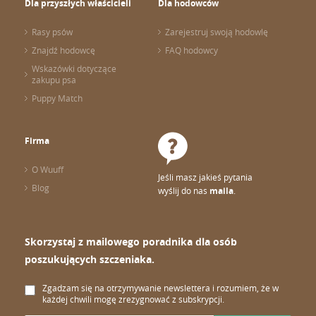
Dla przyszłych właścicieli
Dla hodowców
Rasy psów
Zarejestruj swoją hodowlę
Znajdź hodowcę
FAQ hodowcy
Wskazówki dotyczące
zakupu psa
Puppy Match
Firma
O Wuuff
Jeśli masz jakieś pytania
Blog
wyślij do nas
maila
.
Skorzystaj z mailowego poradnika dla osób
poszukujących szczeniaka.
Zgadzam się na otrzymywanie newslettera i rozumiem, że w
każdej chwili mogę zrezygnować z subskrypcji.