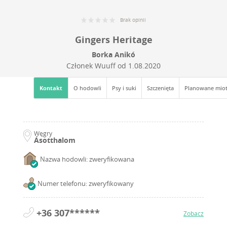
Brak opinii
Gingers Heritage
Borka Anikó
Członek Wuuff od
1.08.2020
Kontakt
O hodowli
Psy i suki
Szczenięta
Planowane mio
Węgry
Ásotthalom
Nazwa hodowli: zweryfikowana
Numer telefonu: zweryfikowany
+36 307******
Zobacz