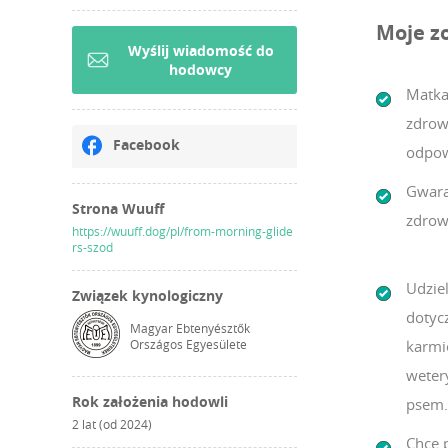
Moje z
Wyślij wiadomość do
hodowcy
Matka
zdrow
Facebook
odpow
Gwara
Strona Wuuff
zdrow
https://wuuff.dog/pl/from-morning-glide
rs-szod
Udzie
Związek kynologiczny
dotycz
Magyar Ebtenyésztők
Országos Egyesülete
karmi
weter
Rok założenia hodowli
psem.
2 lat (od 2024)
Chcę 