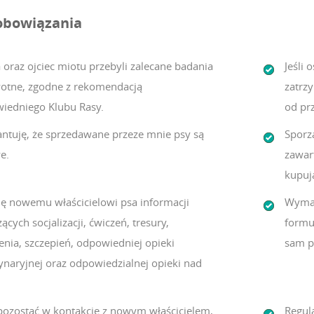
obowiązania
 oraz ojciec miotu przebyli zalecane badania
Jeśli 
otne, zgodne z rekomendacją
zatrz
iedniego Klubu Rasy.
od pr
ntuję, że sprzedawane przeze mnie psy są
Sporz
e.
zawar
kupuj
lę nowemu właścicielowi psa informacji
Wymag
ących socjalizacji, ćwiczeń, tresury,
formu
enia, szczepień, odpowiedniej opieki
sam p
ynaryjnej oraz odpowiedzialnej opieki nad
pozostać w kontakcie z nowym właścicielem,
Regula