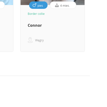
pies
4 mies.
Border collie
Border
Connor
Bro
Węgry