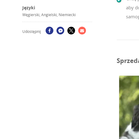
aby d
Języki
Węgierski, Angielski, Niemiecki
samop
Udostępnij
Sprzed