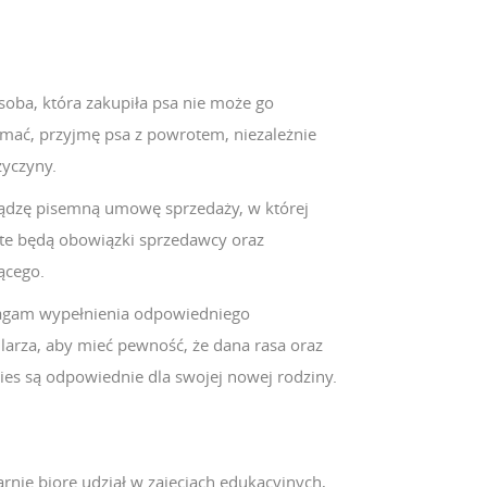
osoba, która zakupiła psa nie może go
ymać, przyjmę psa z powrotem, niezależnie
zyczyny.
ądzę pisemną umowę sprzedaży, w której
te będą obowiązki sprzedawcy oraz
ącego.
am wypełnienia odpowiedniego
larza, aby mieć pewność, że dana rasa oraz
ies są odpowiednie dla swojej nowej rodziny.
rnie biorę udział w zajęciach edukacyjnych,