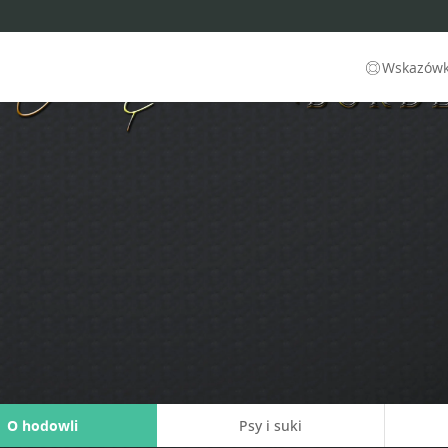
Wskazówki
O hodowli
Psy i suki