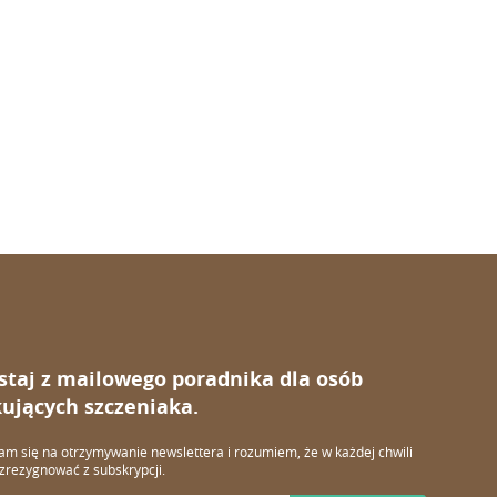
staj z mailowego poradnika dla osób
ujących szczeniaka.
m się na otrzymywanie newslettera i rozumiem, że w każdej chwili
rezygnować z subskrypcji.