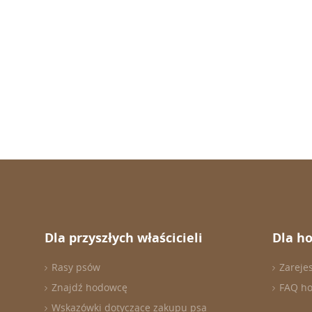
Dla przyszłych właścicieli
Dla h
Rasy psów
Zareje
Znajdź hodowcę
FAQ h
Wskazówki dotyczące zakupu psa