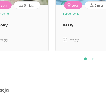
suka
5 mies.
suka
5 mies.
 collie
Border collie
sony
Bessy
Węgry
Węgry
acja