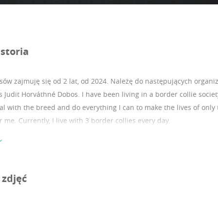
storia
ów zajmuję się od 2 lat, od 2024.
Należę do następujących organiz
Judit Horváthné Dobos. I have been living in a border collie society
al with the breed and do everything I can to make the lives of only 
 me. Currently, I live with 3 border collies every day.
 zdjęć