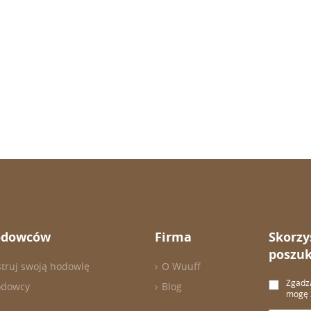
odowców
Firma
Skorzy
poszuk
struj swoją hodowlę
O Wuuff
Zgadza
odowcy
Blog
mogę z