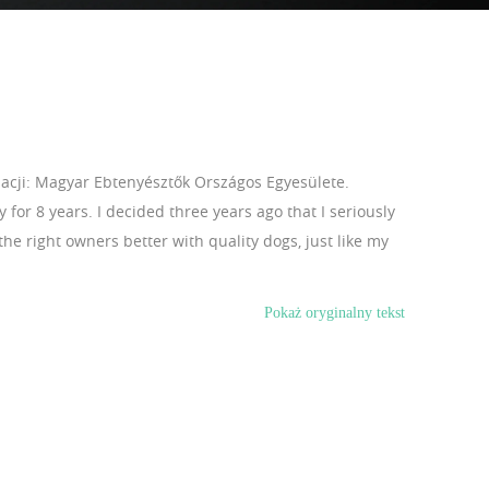
acji: Magyar Ebtenyésztők Országos Egyesülete.
 for 8 years. I decided three years ago that I seriously
the right owners better with quality dogs, just like my
Pokaż oryginalny tekst