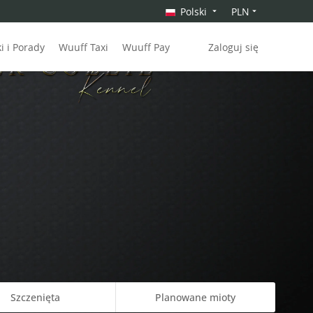
Polski
PLN
 i Porady
Wuuff Taxi
Wuuff Pay
Zaloguj się
Szczenięta
Planowane mioty