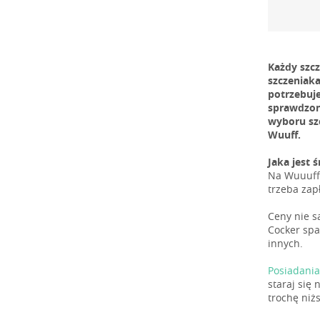
Każdy szc
szczeniaka
potrzebuj
sprawdzone
wyboru sz
Wuuff.
Jaka jest 
Na Wuuuff,
trzeba zap
Ceny nie s
Cocker span
innych.
Posiadania
staraj się
trochę niż