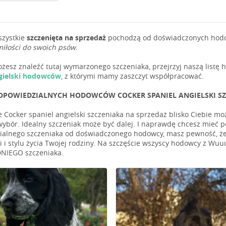
szystkie
szczenięta na sprzedaż
pochodzą od doświadczonych hodowc
miłości do swoich psów
.
możesz znaleźć tutaj wymarzonego szczeniaka, przejrzyj naszą list
ngielski hodowców
, z którymi mamy zaszczyt współpracować.
DPOWIEDZIALNYCH HODOWCÓW COCKER SPANIEL ANGIELSKI SZCZ
e Cocker spaniel angielski szczeniaka na sprzedaż blisko Ciebie moż
wybór. Idealny szczeniak może być dalej. I naprawdę chcesz mieć 
alnego szczeniaka od doświadczonego hodowcy, masz pewność, że 
 i stylu życia Twojej rodziny. Na szczęście wszyscy hodowcy z Wuu
IEGO szczeniaka.