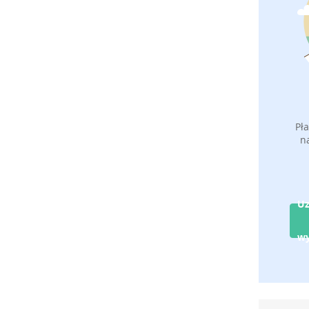
Pł
n
Uz
w