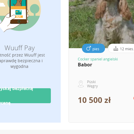
Wuuff Pay
pies
12 mies.
atność przez Wuuff jest
Cocker spaniel angielski
aprawdę bezpieczna i
Babor
wygodna
Püski
Węgry
yskaj bezpłatną
10 500 zł
ycenę