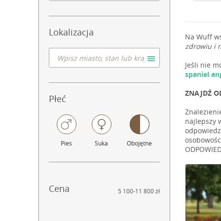
Lokalizacja
Na Wuff w
zdrowiu i 
Jeśli nie 
spaniel a
ZNAJDŹ O
Płeć
Znalezieni
najlepszy 
odpowiedzi
osobowości
Pies
Suka
Obojętne
ODPOWIEDN
Cena
5 100
-
11 800 zł