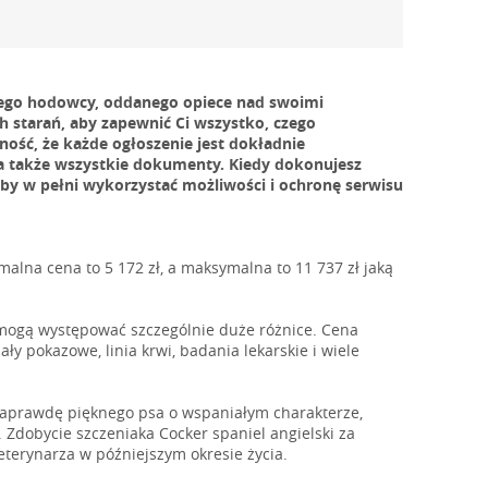
nego hodowcy, oddanego opiece nad swoimi
ch starań, aby zapewnić Ci wszystko, czego
ość, że każde ogłoszenie jest dokładnie
 a także wszystkie dokumenty. Kiedy dokonujesz
aby w pełni wykorzystać możliwości i ochronę serwisu
malna cena to 5 172 zł, a maksymalna to 11 737 zł jaką
 mogą występować szczególnie duże różnice. Cena
ały pokazowe, linia krwi, badania lekarskie i wiele
 naprawdę pięknego psa o wspaniałym charakterze,
. Zdobycie szczeniaka Cocker spaniel angielski za
erynarza w późniejszym okresie życia.