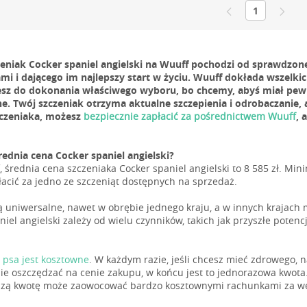
1
zeniak Cocker spaniel angielski na Wuuff pochodzi od sprawdzo
mi i dającego im najlepszy start w życiu. Wuuff dokłada wszelki
esz do dokonania właściwego wyboru, bo chcemy, abyś miał pewn
. Twój szczeniak otrzyma aktualne szczepienia i odrobaczanie,
czeniaka, możesz
bezpiecznie zapłacić za pośrednictwem Wuuff
, 
średnia cena Cocker spaniel angielski?
 średnia cena szczeniaka Cocker spaniel angielski to 8 585 zł. Mini
łacić za jedno ze szczeniąt dostępnych na sprzedaż.
ą uniwersalne, nawet w obrębie jednego kraju, a w innych krajach
iel angielski zależy od wielu czynników, takich jak przyszłe potencj
 psa jest kosztowne
. W każdym razie, jeśli chcesz mieć zdrowego,
 nie oszczędzać na cenie zakupu, w końcu jest to jednorazowa kwota
szą kwotę może zaowocować bardzo kosztownymi rachunkami za wet