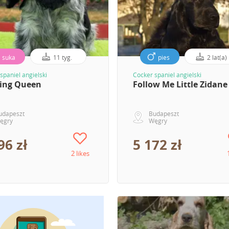
suka
11 tyg.
pies
2 lat(a)
spaniel angielski
Cocker spaniel angielski
ing Queen
Follow Me Little Zidane
udapeszt
Budapeszt
ęgry
Węgry
96 zł
5 172 zł
2 likes