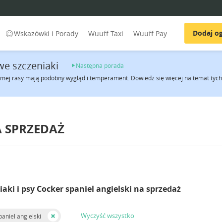
Dodaj og
Wskazówki i Porady
Wuuff Taxi
Wuuff Pay
e szczeniaki
Następna porada
amej rasy mają podobny wygląd i temperament. Dowiedz się więcej na temat tych 
A SPRZEDAŻ
iaki i psy Cocker spaniel angielski na sprzedaż
Wyczyść wszystko
aniel angielski