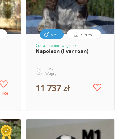
pies
5 mies.
Cocker spaniel angielski
Napoleon (liver-roan)
Püski
Węgry
11 737 zł
1 like