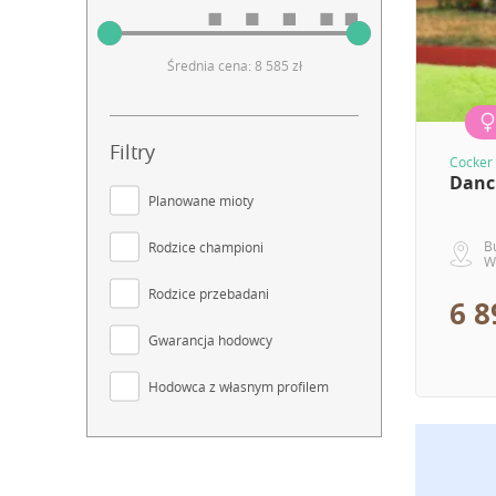
Średnia cena: 8 585 zł
Filtry
Cocker 
Danc
Planowane mioty
B
Rodzice championi
W
Rodzice przebadani
6 8
Gwarancja hodowcy
Hodowca z własnym profilem