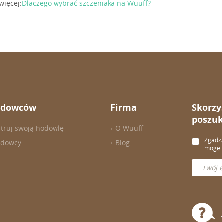
więcej:
Dlaczego wybrać szczeniaka na Wuuff?
odowców
Firma
Skorzy
poszuk
struj swoją hodowlę
O Wuuff
Zgadza
odowcy
Blog
mogę z