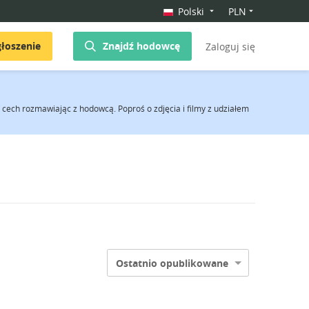
Polski
PLN
łoszenie
Znajdź hodowcę
Zaloguj się
cech rozmawiając z hodowcą. Poproś o zdjęcia i filmy z udziałem
Ostatnio opublikowane