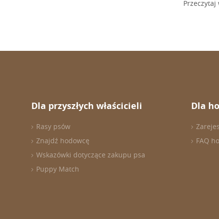
Przeczytaj 
Dla przyszłych właścicieli
Dla h
Rasy psów
Zareje
Znajdź hodowcę
FAQ h
Wskazówki dotyczące zakupu psa
Puppy Match