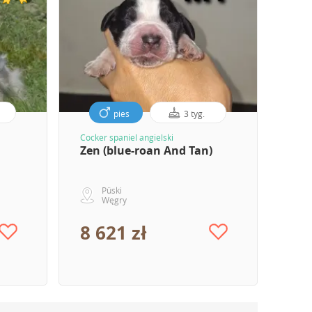
pies
3 tyg.
Cocker spaniel angielski
Zen (blue-roan And Tan)
Püski
Węgry
8 621 zł