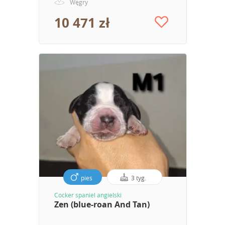
Węgry
10 471 zł
pies
3 tyg.
Cocker spaniel angielski
Zen (blue-roan And Tan)