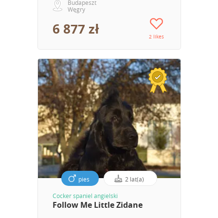
Budapeszt
Węgry
6 877 zł
2 likes
pies
2 lat(a)
Cocker spaniel angielski
Follow Me Little Zidane