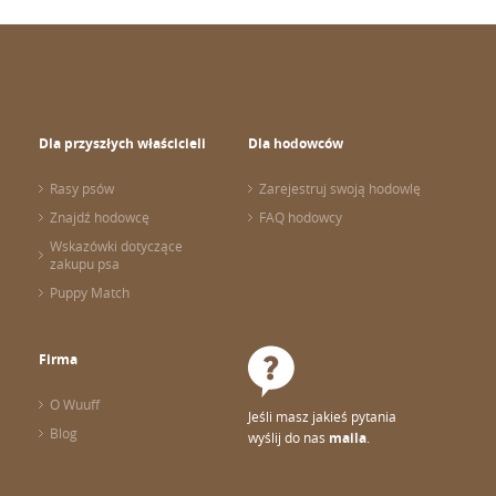
Dla przyszłych właścicieli
Dla hodowców
Rasy psów
Zarejestruj swoją hodowlę
Znajdź hodowcę
FAQ hodowcy
Wskazówki dotyczące
zakupu psa
Puppy Match
Firma
O Wuuff
Jeśli masz jakieś pytania
Blog
wyślij do nas
maila
.