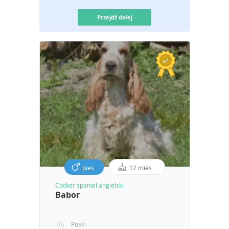
Przejdź dalej
pies
12 mies.
Cocker spaniel angielski
Babor
Püski