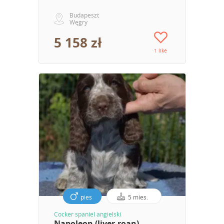
Budapeszt
Węgry
5 158 zł
1 like
pies
5 mies.
Cocker spaniel angielski
Napoleon (liver-roan)