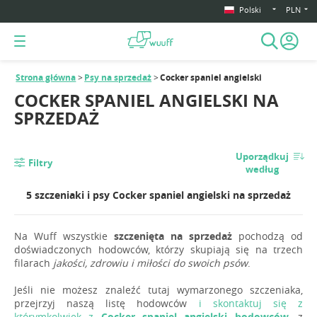
Polski
PLN
Strona główna
Psy na sprzedaż
Cocker spaniel angielski
COCKER SPANIEL ANGIELSKI NA
SPRZEDAŻ
Uporządkuj
Filtry
według
5 szczeniaki i psy Cocker spaniel angielski na sprzedaż
Na Wuff wszystkie
szczenięta na sprzedaż
pochodzą od
doświadczonych hodowców, którzy skupiają się na trzech
filarach
jakości, zdrowiu i miłości do swoich psów
.
Jeśli nie możesz znaleźć tutaj wymarzonego szczeniaka,
przejrzyj naszą listę hodowców
i skontaktuj się z
którymkolwiek z
Cocker spaniel angielski hodowców
, z