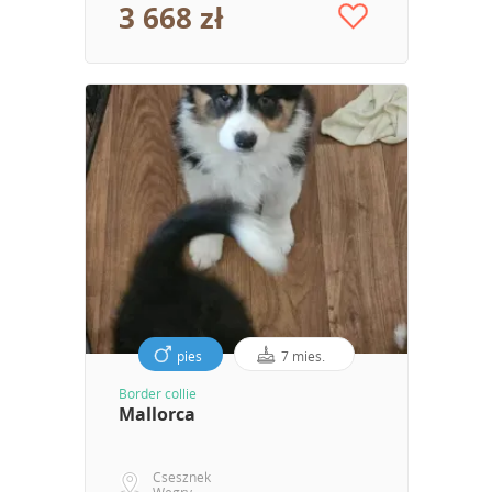
3 668 zł
pies
7 mies.
Border collie
Mallorca
Csesznek