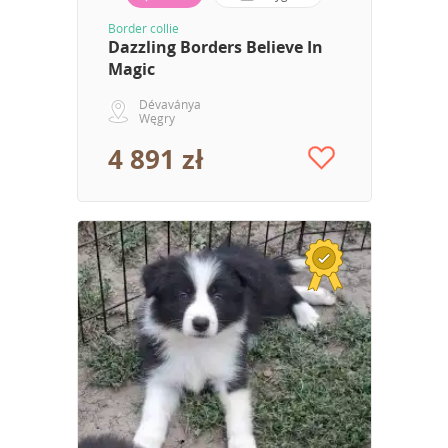
Border collie
Dazzling Borders Believe In
Magic
Dévaványa
Węgry
4 891 zł