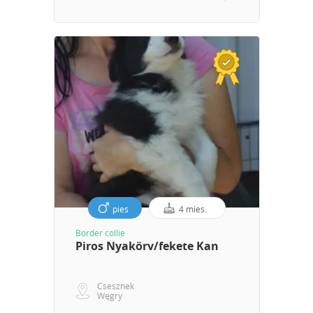
pies
4 mies.
Border collie
Piros Nyakörv/fekete Kan
Csesznek
Węgry