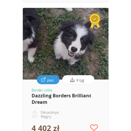
pies
9 tyg.
Border collie
Dazzling Borders Brilliant
Dream
Dévaványa
Węgry
4 402 zł