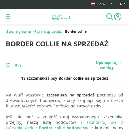
Polski
PLN
Strona główna
Psy na sprzedaż
Border collie
BORDER COLLIE NA SPRZEDAŻ
Uporządkuj
Filtry
według
18 szczeniaki i psy Border collie na sprzedaż
Na Wuff wszystkie
szczenięta na sprzedaż
pochodzą od
doświadczonych hodowców, którzy skupiają się na trzech
filarach
jakości, zdrowiu i miłości do swoich psów
.
Jeśli nie możesz znaleźć tutaj wymarzonego szczeniaka,
przejrzyj naszą listę hodowców
i skontaktuj się z
którymkolwiek z
Border collie hodowców
, z którymi mamy