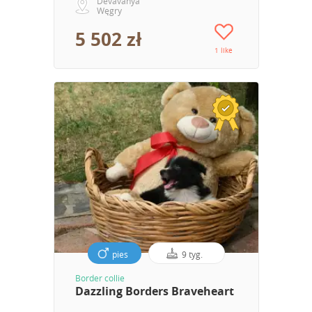
Dévaványa
Węgry
5 502 zł
1 like
pies
9 tyg.
Border collie
Dazzling Borders Braveheart