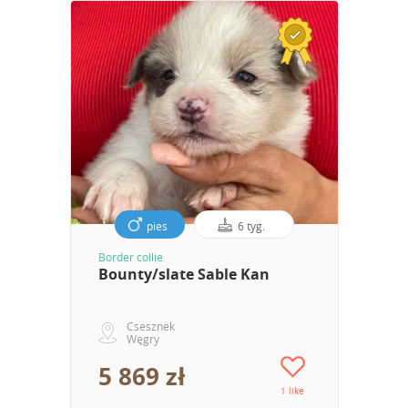
pies
6 tyg.
Border collie
Bounty/slate Sable Kan
Csesznek
Węgry
5 869 zł
1 like