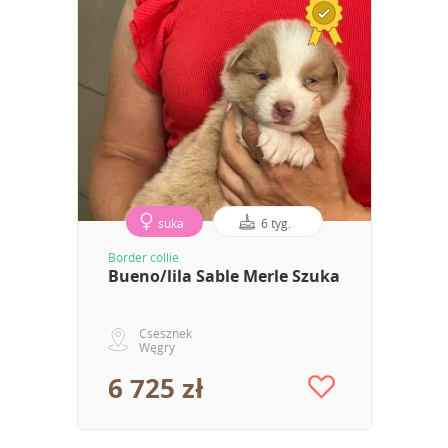
suka
6 tyg.
Border collie
Bueno/lila Sable Merle Szuka
Csesznek
Węgry
6 725 zł