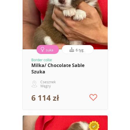
suka
6 tyg.
Border collie
Milka/ Chocolate Sable
Szuka
Csesznek
Węgry
6 114 zł