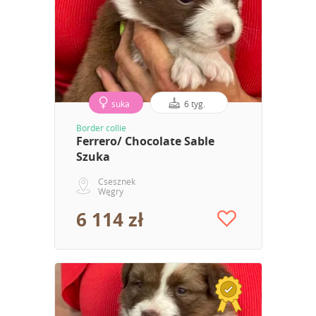
suka
6 tyg.
Border collie
Ferrero/ Chocolate Sable
Szuka
Csesznek
Węgry
6 114 zł