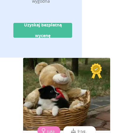
wygodna
Uzyskaj bezpłatną
wycenę
suka
9 tyg.