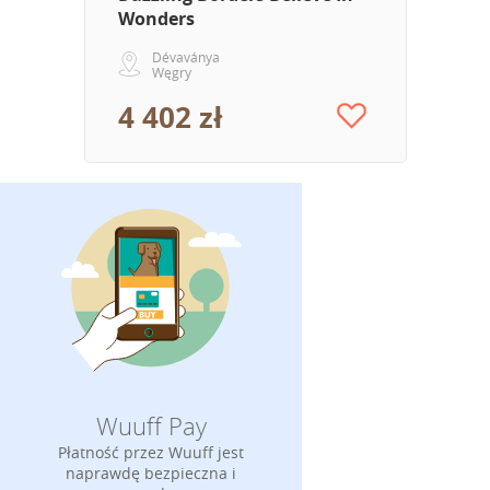
Wonders
Dévaványa
Węgry
4 402 zł
Wuuff Pay
Płatność przez Wuuff jest
naprawdę bezpieczna i