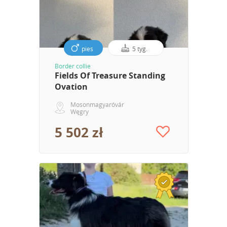
pies
5 tyg.
Border collie
Fields Of Treasure Standing
Ovation
Mosonmagyaróvár
Węgry
5 502 zł