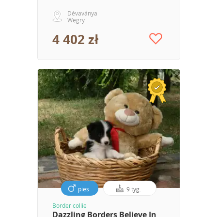
Dévaványa
Węgry
4 402 zł
pies
9 tyg.
Border collie
Dazzling Borders Believe In