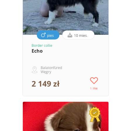
pies
10 mies.
Border collie
Echo
Balatonfüred
Węgry
2 149 zł
1 like