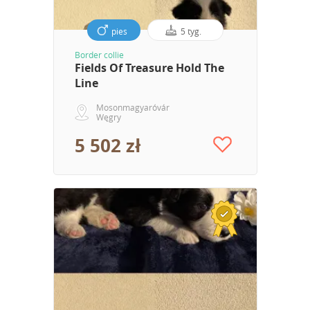
pies
5 tyg.
Border collie
Fields Of Treasure Hold The
Line
Mosonmagyaróvár
Węgry
5 502 zł