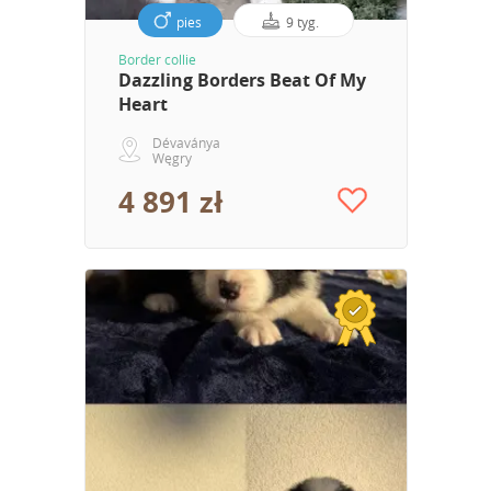
pies
9 tyg.
Border collie
Dazzling Borders Beat Of My
Heart
Dévaványa
Węgry
4 891 zł