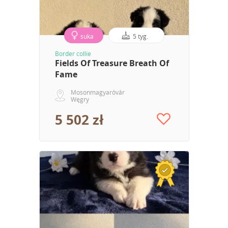
suka
5 tyg.
Border collie
Fields Of Treasure Breath Of
Fame
Mosonmagyaróvár
Węgry
5 502 zł