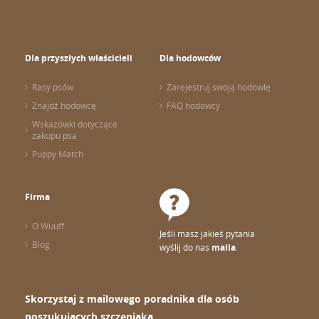
Dla przyszłych właścicieli
Dla hodowców
Rasy psów
Zarejestruj swoją hodowlę
Znajdź hodowcę
FAQ hodowcy
Wskazówki dotyczące
zakupu psa
Puppy Match
Firma
O Wuuff
Jeśli masz jakieś pytania
Blog
wyślij do nas
maila
.
Skorzystaj z mailowego poradnika dla osób
poszukujących szczeniaka.