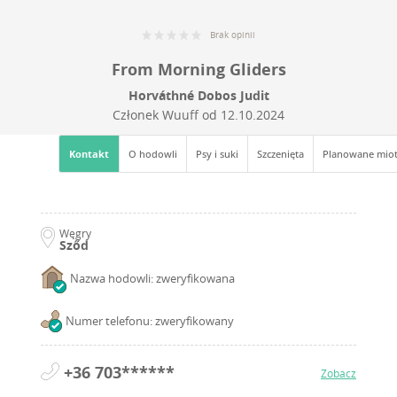
Brak opinii
From Morning Gliders
Horváthné Dobos Judit
Członek Wuuff od
12.10.2024
Kontakt
O hodowli
Psy i suki
Szczenięta
Planowane mio
Węgry
Sződ
Nazwa hodowli: zweryfikowana
Numer telefonu: zweryfikowany
+36 703******
Zobacz