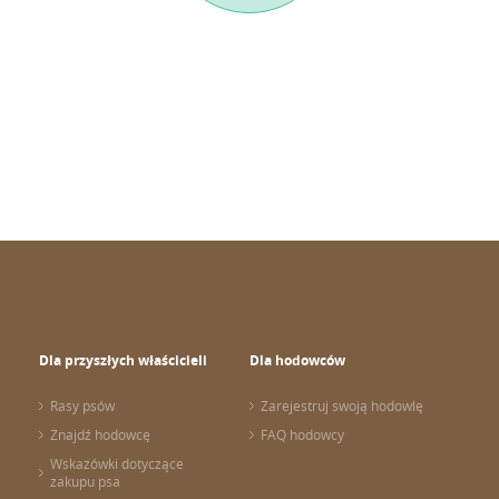
Dla przyszłych właścicieli
Dla hodowców
Rasy psów
Zarejestruj swoją hodowlę
Znajdź hodowcę
FAQ hodowcy
Wskazówki dotyczące
zakupu psa