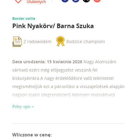
Ulubionych
Border collie
Pink Nyakörv/ Barna Szuka
Z rodowodem
Rodzice championi
Data urodzenia: 15 kwietnia 2026
Nagy Alomszám
várható ezért még előjegyzést veszünk fel
kiskutyáinkra.A nagy érdeklődésre való tekintettel
megismételjük ezt a párosítást a visszajelzések alapján
nagyon stabil idegrendszerű könnyen motiválható
közepes energia szintű kölyköket várunk ebből az
Pełny opis
alomból az apának több országban vannak
tenyésztésben és terápiában kölykei az anya egy
nagyon régi német tenyészetből származó import
Wliczone w cenę
:
szuka Magyarországon nem felelhető vérvonal