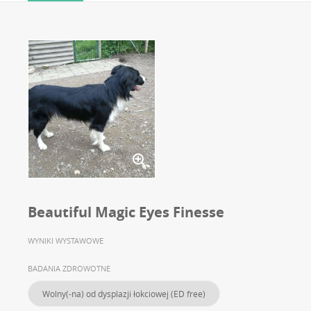
Beautiful Magic Eyes Finesse
WYNIKI WYSTAWOWE
BADANIA ZDROWOTNE
Wolny(-na) od dysplazji łokciowej (ED free)