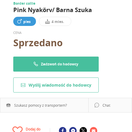
Border collie
Pink Nyakörv/ Barna Szuka
pies
4 mies.
CENA
Sprzedano
Zadzwoń do hodowcy
Wyślij wiadomość do hodowcy
Szukasz pomocy z transportem?
Chat
Dodaj do