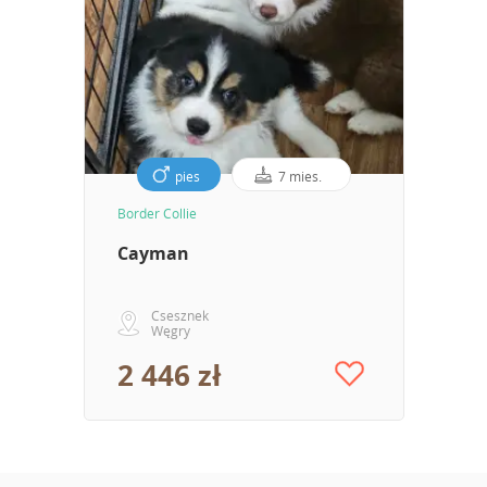
pies
7 mies.
Border Collie
Cayman
Csesznek
Węgry
2 446 zł