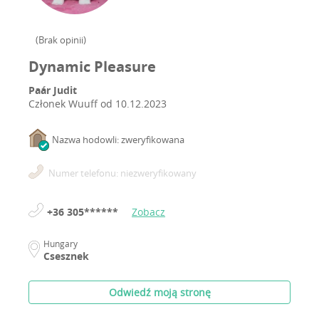
(
Brak opinii
)
Dynamic Pleasure
Paár Judit
Członek Wuuff od
10.12.2023
Nazwa hodowli: zweryfikowana
Numer telefonu: niezweryfikowany
+36 305******
Zobacz
Hungary
Csesznek
Odwiedź moją stronę