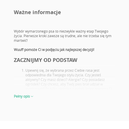
Ważne informacje
Wybór wymarzonego psa to niezwykle ważny etap Twojego
życia. Pierwsze kroki zawsze są trudne, ale nie trzeba się tym
martwić!
Wuuff pomoże Ci w podjęciu jak najlepszej decyzji!
ZACZNIJMY OD PODSTAW
Upewnij się, że wybrana przez Ciebie rasa jest
odpowiednia dla Twojego stylu życia. Czy jesteś
aktywny? Czy masz dzieci? Alergie? Czy posiadasz
ogródek? Czy chcesz, aby Twój pies brał udział w
wystawach? To tylko niektóre z pytań, które pomogą Ci
wybrać idealną rasę nowego pupila.
Pełny opis
Zapoznaj się z potencjalnymi problemami zdrowotnymi
charakterystycznymi dla danej rasy. Wybierz takiego
szczeniaka, którego rodzice przeszli odpowiednie
badania.
Dokładnie przyjrzyj się rodzicom oraz ich osiągnięciom
wystawowym, nawet jeśli sam nie zamierzać hodować
lub wystawiać psów. Jeżeli dany rodzic osiąga znakomite