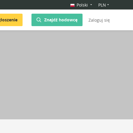
Polski
PLN
łoszenie
Znajdź hodowcę
Zaloguj się