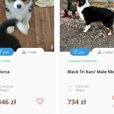
pies
7 mies.
pies
2 lat(a)
r Collie
Australian Shepherd
lorca
Black Tri Kan/ Male Nb
Csesznek
Csesznek
Węgry
Węgry
446 zł
734 zł
1