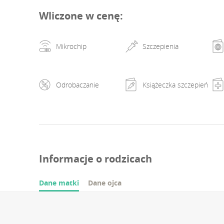
hagyjuk gazdikhoz szerződésben rögzítve. ***These pric
Wliczone w cenę
:
Mikrochip
Szczepienia
Odrobaczanie
Książeczka szczepień
Informacje o rodzicach
Dane matki
Dane ojca