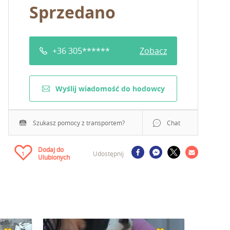
Sprzedano
+36 305******
Zobacz
Wyślij wiadomość do hodowcy
Szukasz pomocy z transportem?
Chat
Dodaj do
Udostępnij
1
Ulubionych