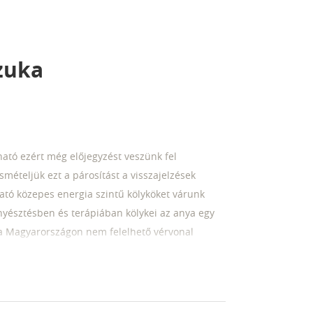
zuka
tó ezért még előjegyzést veszünk fel
smételjük ezt a párosítást a visszajelzések
tó közepes energia szintű kölyköket várunk
yésztésben és terápiában kölykei az anya egy
a Magyarországon nem felelhető vérvonal
e barna lila kék lila Merle Slate merle, illetve
ila sable,- merléket is. A kölykök tervezetten
er oltva négy szeressen féregtelenítve chipelve
olt kölyköket ivartalanítási kötelezettséggel