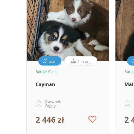
pies
7 mies.
Border Collie
Borde
Cayman
Mal
Csesznek
Węgry
2 446 zł
2 