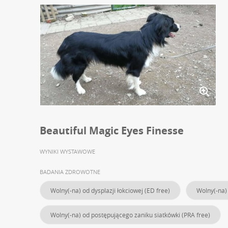
Beautiful Magic Eyes Finesse
WYNIKI WYSTAWOWE
BADANIA ZDROWOTNE
Wolny(-na) od dysplazji łokciowej (ED free)
Wolny(-na) 
Wolny(-na) od postępującego zaniku siatkówki (PRA free)