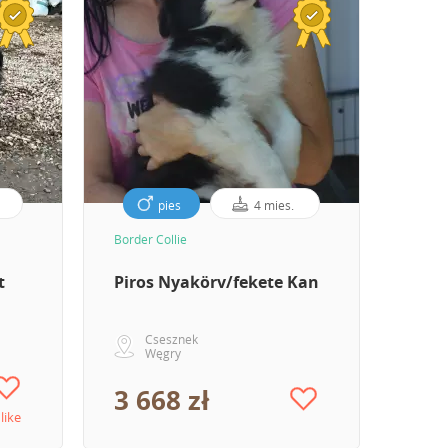
pies
4 mies.
Border Collie
Border
t
Piros Nyakörv/fekete Kan
Boun
Csesznek
Węgry
3 668 zł
5 8
 like