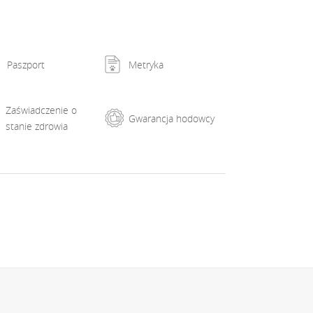
e are pet price, for export ask a price
Paszport
Metryka
Zaświadczenie o
Gwarancja hodowcy
stanie zdrowia