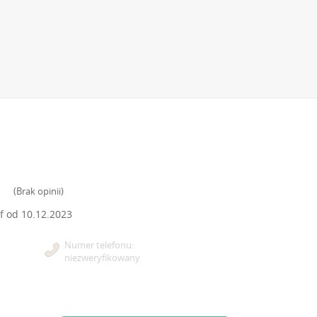
(
Brak opinii
)
f od
10.12.2023
Numer telefonu:
niezweryfikowany