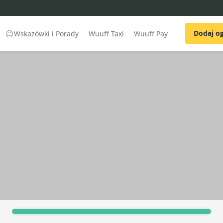
Dodaj og
Wskazówki i Porady
Wuuff Taxi
Wuuff Pay