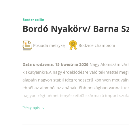
Border collie
Bordó Nyakörv/ Barna S
Posiada metrykę
Rodzice championi
Data urodzenia: 15 kwietnia 2026
Nagy Alomszám várha
kiskutyáinkra.A nagy érdeklődésre való tekintettel megi
alapján nagyon stabil idegrendszerű könnyen motiválha
ebből az alomból az apának több országban vannak ten
nagyon régi német tenyészetből származó import szuk
rendelkezik ebből a párosításból várunk blue-merle feket
Pełny opis
ezek trikolor változatait, És a nagyon ritka csoki sable, l
nyolc és kilenc hetes kor körül kerülnek gazdihoz kétsz
útlevéllel szerződéssel és számlával. A hobbi célra vásár