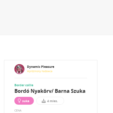
Dynamic Pleasure
Wyróżniony hodowca
Border collie
Bordó Nyakörv/ Barna Szuka
suka
4 mies.
CENA