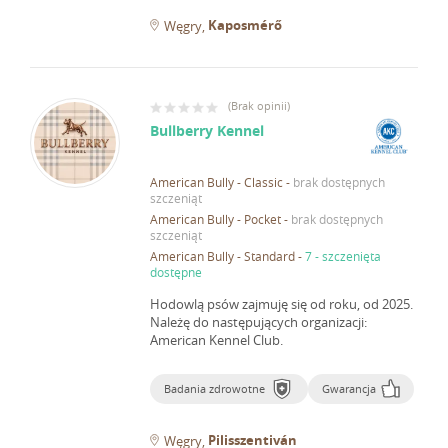
Kaposmérő
Węgry
(
Brak opinii
)
Bullberry Kennel
American Bully - Classic
-
brak dostępnych
szczeniąt
American Bully - Pocket
-
brak dostępnych
szczeniąt
American Bully - Standard
-
7 - szczenięta
dostępne
Hodowlą psów zajmuję się od roku, od 2025.
Należę do następujących organizacji:
American Kennel Club.
Badania zdrowotne
Gwarancja
Pilisszentiván
Węgry