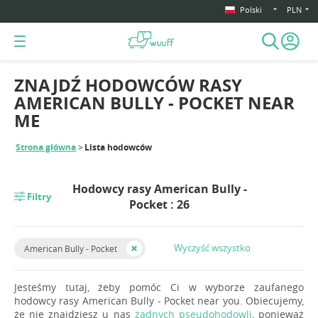
Polski
PLN
ZNAJDŹ HODOWCÓW RASY
AMERICAN BULLY - POCKET NEAR
ME
Strona główna
Lista hodowców
Hodowcy rasy American Bully -
Filtry
Pocket : 26
Wyczyść wszystko
American Bully - Pocket
Jesteśmy tutaj, żeby pomóc Ci w wyborze zaufanego
hodowcy rasy American Bully - Pocket near you. Obiecujemy,
że nie znajdziesz u nas
żadnych pseudohodowli
, ponieważ