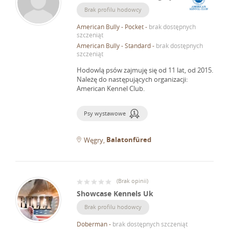
Brak profilu hodowcy
American Bully - Pocket
-
brak dostępnych
szczeniąt
American Bully - Standard
-
brak dostępnych
szczeniąt
Hodowlą psów zajmuję się od 11 lat, od 2015.
Należę do następujących organizacji:
American Kennel Club.
Psy wystawowe
Balatonfüred
Węgry
(
Brak opinii
)
Showcase Kennels Uk
Brak profilu hodowcy
Doberman
-
brak dostępnych szczeniąt