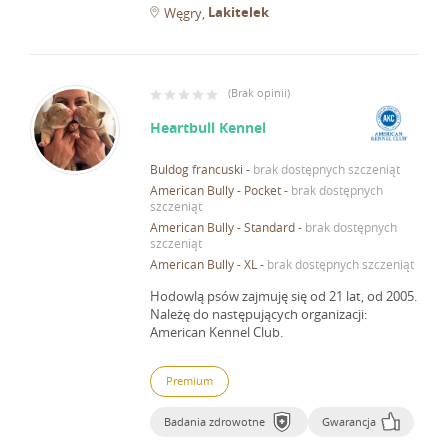
Lakitelek
Węgry
(
Brak opinii
)
Heartbull Kennel
Buldog francuski
-
brak dostępnych szczeniąt
American Bully - Pocket
-
brak dostępnych
szczeniąt
American Bully - Standard
-
brak dostępnych
szczeniąt
American Bully - XL
-
brak dostępnych szczeniąt
Hodowlą psów zajmuję się od 21 lat, od 2005.
Należę do następujących organizacji:
American Kennel Club.
Premium
Badania zdrowotne
Gwarancja