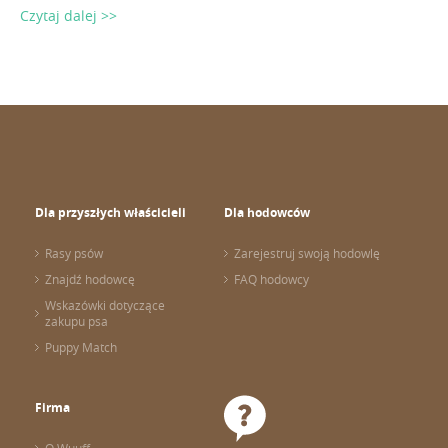
Czytaj dalej >>
Dla przyszłych właścicieli
Dla hodowców
Rasy psów
Zarejestruj swoją hodowlę
Znajdź hodowcę
FAQ hodowcy
Wskazówki dotyczące
zakupu psa
Puppy Match
Firma