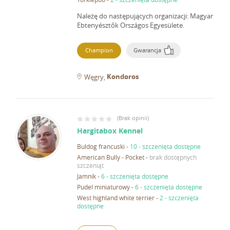
Należę do następujących organizacji: Magyar
Ebtenyésztők Országos Egyesülete.
Champion
Gwarancja
Kondoros
Węgry
(
Brak opinii
)
Hargitabox Kennel
Buldog francuski
-
10 - szczenięta dostępne
American Bully - Pocket
-
brak dostępnych
szczeniąt
Jamnik
-
6 - szczenięta dostępne
Pudel miniaturowy
-
6 - szczenięta dostępne
West highland white terrier
-
2 - szczenięta
dostępne