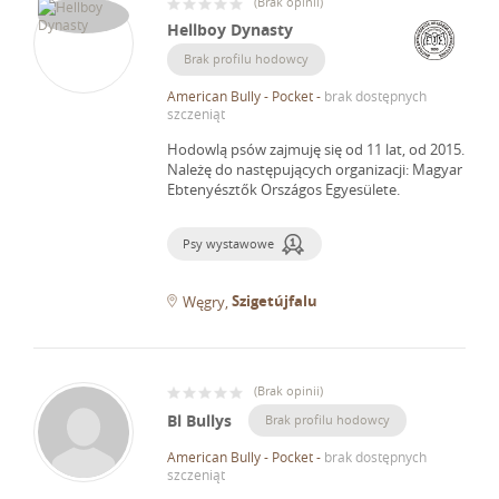
(
Brak opinii
)
Hellboy Dynasty
Brak profilu hodowcy
American Bully - Pocket
-
brak dostępnych
szczeniąt
Hodowlą psów zajmuję się od 11 lat, od 2015.
Należę do następujących organizacji: Magyar
Ebtenyésztők Országos Egyesülete.
Psy wystawowe
Szigetújfalu
Węgry
(
Brak opinii
)
Bl Bullys
Brak profilu hodowcy
American Bully - Pocket
-
brak dostępnych
szczeniąt