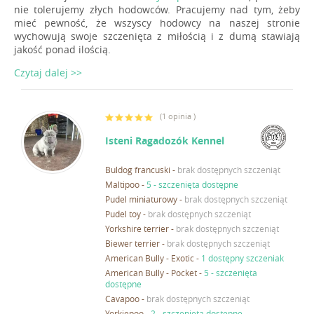
nie tolerujemy złych hodowców. Pracujemy nad tym, żeby
mieć pewność, że wszyscy hodowcy na naszej stronie
wychowują swoje szczenięta z miłością i z dumą stawiają
jakość ponad ilością.
Czytaj dalej >>
(
1 opinia
)
Isteni Ragadozók Kennel
Buldog francuski
-
brak dostępnych szczeniąt
Maltipoo
-
5 - szczenięta dostępne
Pudel miniaturowy
-
brak dostępnych szczeniąt
Pudel toy
-
brak dostępnych szczeniąt
Yorkshire terrier
-
brak dostępnych szczeniąt
Biewer terrier
-
brak dostępnych szczeniąt
American Bully - Exotic
-
1 dostępny szczeniak
American Bully - Pocket
-
5 - szczenięta
dostępne
Cavapoo
-
brak dostępnych szczeniąt
Yorkiepoo
-
2 - szczenięta dostępne