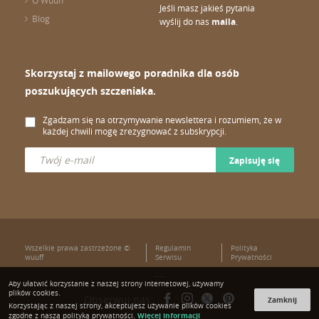
O Wuuff
Jeśli masz jakieś pytania
Blog
wyślij do nas
maila
.
Skorzystaj z mailowego poradnika dla osób
poszukujących szczeniaka.
Zgadzam się na otrzymywanie newslettera i rozumiem, że w
każdej chwili mogę zrezygnować z subskrypcji.
Zapisuję się
Wszelkie prawa zastrzeżone ©
Regulamin
Polityka
wuuff
Serwisu
Prywatności
Aby ułatwić korzystanie z naszej strony internetowej, używamy
plików cookies.
Obserwuj nas:
Zamknij
Korzystając z naszej strony, akceptujesz używanie plików cookies
Więcej informacji
zgodne z naszą polityką prywatności.