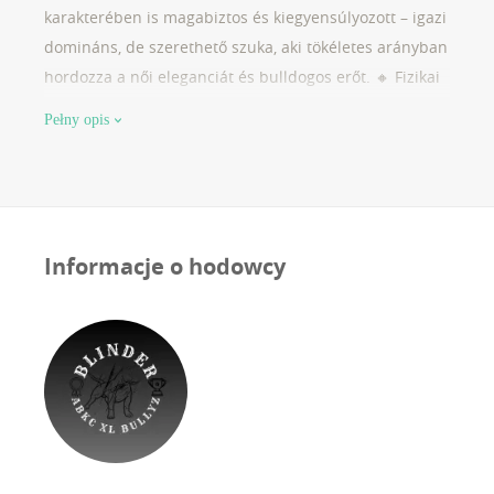
karakterében is magabiztos és kiegyensúlyozott – igazi
domináns, de szerethető szuka, aki tökéletes arányban
hordozza a női eleganciát és bulldogos erőt. 🔸 Fizikai
jellemzők: – Red/fawn szín fehér mellkasi és
Pełny opis
mancsmintázattal – Kompakt, izmos testfelépítés, mély
mellkas, erős vállak – Kiváló csontozat, széles fejforma,
jól záródó arcorri rész – Szimmetrikus, tiszta vonalak –
igazi ABKC-szintű megjelenés 🔸 Jellem és
temperamentum: – Magabiztos, éber és jelenléttel teli
Informacje o hodowcy
– Kiváló ösztönökkel rendelkezik, aktív és
együttműködő – Erősen kötődik gazdájához, de
magabiztosan irányítja az almot is 🔸 Tenyésztési
érték: – Szuper anya, minden kölykében visszaköszön a
fejforma, pigmentáció és karakter – Erőteljes genetikai
háttér, jól örökíti a testarányokat és temperamentumot
– Kiemelkedő tenyésztési alap egy stabil, minőségi XL
Bully vonalhoz 📍 Tenyészet: Blinder ABKC Bullyz 💎