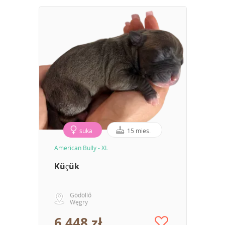
suka
15 mies.
American Bully - XL
Küçük
Gödöllő
Węgry
6 448 zł