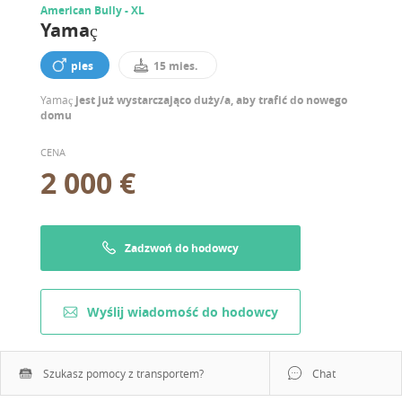
American Bully - XL
Yamaç
pies
15 mies.
Yamaç
jest już wystarczająco duży/a, aby trafić do nowego
domu
CENA
2 000 €
Zadzwoń do hodowcy
Wyślij wiadomość do hodowcy
Szukasz pomocy z transportem?
Chat