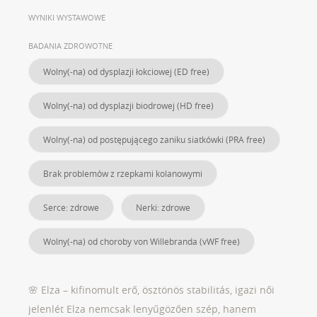
WYNIKI WYSTAWOWE
BADANIA ZDROWOTNE
Wolny(-na) od dysplazji łokciowej (ED free)
Wolny(-na) od dysplazji biodrowej (HD free)
Wolny(-na) od postępującego zaniku siatkówki (PRA free)
Brak problemów z rzepkami kolanowymi
Serce: zdrowe
Nerki: zdrowe
Wolny(-na) od choroby von Willebranda (vWF free)
🌸 Elza – kifinomult erő, ösztönös stabilitás, igazi női
jelenlét Elza nemcsak lenyűgözően szép, hanem