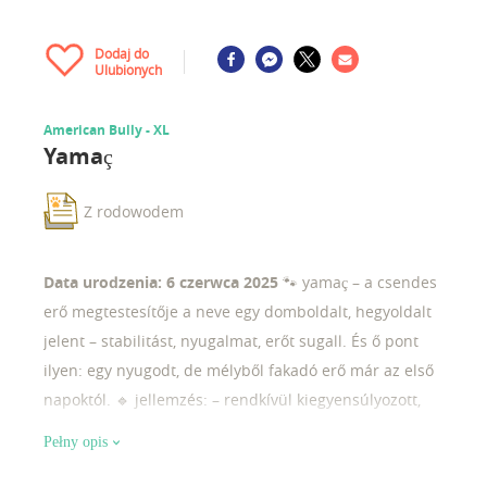
Dodaj do
Ulubionych
American Bully - XL
Yamaç
Z rodowodem
Data urodzenia: 6 czerwca 2025
🐾 yamaç – a csendes
erő megtestesítője a neve egy domboldalt, hegyoldalt
jelent – stabilitást, nyugalmat, erőt sugall. És ő pont
ilyen: egy nyugodt, de mélyből fakadó erő már az első
napoktól. 🔹 jellemzés: – rendkívül kiegyensúlyozott,
megfontolt mozgás – kifejezetten szilárd, zömök
Pełny opis
felépítésű kölyök – már most széles mellkas, erős