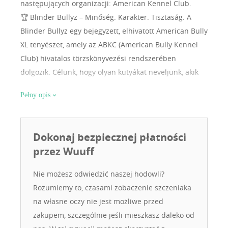
następujących organizacji: American Kennel Club.
🏆 Blinder Bullyz – Minőség. Karakter. Tisztaság. A
Blinder Bullyz egy bejegyzett, elhivatott American Bully
XL tenyészet, amely az ABKC (American Bully Kennel
Club) hivatalos törzskönyvezési rendszerében
dolgozik. Célunk, hogy olyan kutyákat neveljünk, akik
nemcsak küllemükben, hanem karakterükben is
Pełny opis
kiemelkednek – legyen szó családi társakról vagy
tenyésztési alapokról. 🐾 Amit képviselünk: • Csak
regisztrált, ABKC törzskönyvvel rendelkező szülőkkel
Dokonaj bezpiecznej płatności
dolgozunk • A hangsúlyt az erős genetikai háttérre,
przez Wuuff
kiegyensúlyozott temperamentumra és korrekt,
masszív testfelépítésre helyezzük • Kutyáink a
Nie możesz odwiedzić naszej hodowli?
klasszikus American Bully XL stílust képviselik: széles
Rozumiemy to, czasami zobaczenie szczeniaka
fej, brutális csontozat, stabil idegrendszer 📍
na własne oczy nie jest możliwe przed
Székhelyünk: Gödöllő, Magyarország, de kutyáink már
zakupem, szczególnie jeśli mieszkasz daleko od
nemzetközi vonalon is bizonyítanak 📩 Kölykök csak