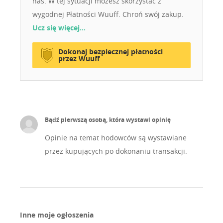
nas. W tej sytuacji możesz skorzystać z
felelősségteljes, szerető gazdákhoz kerülnek – előzetes
wygodnej Płatności Wuuff. Chroń swój zakup.
kapcsolatfelvétellel Blinder Bullyz – ahol a vérvonal
Ucz się więcej…
nem trend, hanem tiszta örökség.
Dokonaj bezpiecznej płatności
przez Wuuff
Bądź pierwszą osobą, która wystawi opinię
Opinie na temat hodowców są wystawiane
przez kupujących po dokonaniu transakcji.
Inne moje ogłoszenia