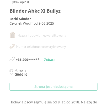
(
Brak opinii
)
Elza a Blinder vérvonal egyik kulcsa – egyensúly, erő,
Blinder Abkc Xl Bullyz
stílus és ösztönösség egy testben.
Berki Sándor
Członek Wuuff od
9.06.2025
Nazwa hodowli: niezweryfikowana
Numer telefonu: niezweryfikowany
+36 209******
Zobacz
Hungary
Gödöllő
Strona jest niedostępna
Hodowlą psów zajmuję się od 8 lat, od 2018.
Należę do