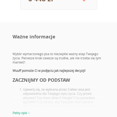
Ważne informacje
Wybór wymarzonego psa to niezwykle ważny etap Twojego
życia. Pierwsze kroki zawsze są trudne, ale nie trzeba się tym
martwić!
Wuuff pomoże Ci w podjęciu jak najlepszej decyzji!
ZACZNIJMY OD PODSTAW
Upewnij się, że wybrana przez Ciebie rasa jest
odpowiednia dla Twojego stylu życia. Czy jesteś
aktywny? Czy masz dzieci? Alergie? Czy posiadasz
ogródek? Czy chcesz, aby Twój pies brał udział w
wystawach? To tylko niektóre z pytań, które pomogą Ci
wybrać idealną rasę nowego pupila.
Pełny opis
Zapoznaj się z potencjalnymi problemami zdrowotnymi