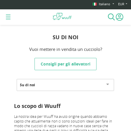
Italiano
EUR
SU DI NOI
Vuoi mettere in vendita un cucciolo?
Consigli per gli allevatori
Su di noi
Lo scopo di Wuuff
La nostra idea per Wuuff ha avuto origine quando abbiamo
capito che attualmente non ci sono soluzioni ideali per fare in
modo che cuccioli di razza vadano in nuove case senza che
almeno una delle due parti si trovi in difficoltà a causa della