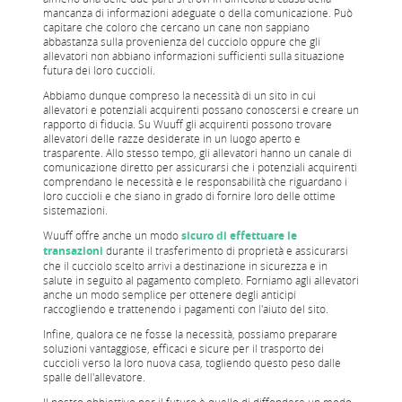
mancanza di informazioni adeguate o della comunicazione. Può
capitare che coloro che cercano un cane non sappiano
abbastanza sulla provenienza del cucciolo oppure che gli
allevatori non abbiano informazioni sufficienti sulla situazione
futura dei loro cuccioli.
Abbiamo dunque compreso la necessità di un sito in cui
allevatori e potenziali acquirenti possano conoscersi e creare un
rapporto di fiducia. Su Wuuff gli acquirenti possono trovare
allevatori delle razze desiderate in un luogo aperto e
trasparente. Allo stesso tempo, gli allevatori hanno un canale di
comunicazione diretto per assicurarsi che i potenziali acquirenti
comprendano le necessità e le responsabilità che riguardano i
loro cuccioli e che siano in grado di fornire loro delle ottime
sistemazioni.
Wuuff offre anche un modo
sicuro di effettuare le
transazioni
durante il trasferimento di proprietà e assicurarsi
che il cucciolo scelto arrivi a destinazione in sicurezza e in
salute in seguito al pagamento completo. Forniamo agli allevatori
anche un modo semplice per ottenere degli anticipi
raccogliendo e trattenendo i pagamenti con l'aiuto del sito.
Infine, qualora ce ne fosse la necessità, possiamo preparare
soluzioni vantaggiose, efficaci e sicure per il trasporto dei
cuccioli verso la loro nuova casa, togliendo questo peso dalle
spalle dell'allevatore.
Il nostro obbiettivo per il futuro è quello di diffondere un modo