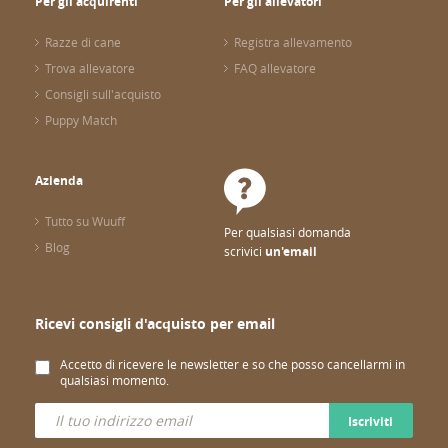
Per gli acquirenti
Per gli allevatori
Razze di cane
Registra allevamento
Trova allevatore
FAQ allevatore
Consigli sull'acquisto
Puppy Match
Azienda
Tutto su Wuuff
Per qualsiasi domanda
Blog
scrivici
un'email
Ricevi consigli d'acquisto per email
Accetto di ricevere le newsletter e so che posso cancellarmi in
qualsiasi momento.
Iscriviti