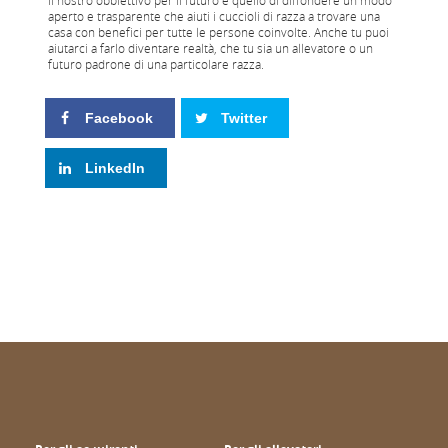
aperto e trasparente che aiuti i cuccioli di razza a trovare una
casa con benefici per tutte le persone coinvolte. Anche tu puoi
aiutarci a farlo diventare realtà, che tu sia un allevatore o un
futuro padrone di una particolare razza.
Facebook
Twitter
LinkedIn