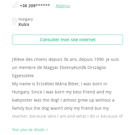
+36 209******
Aperçu
Hungary
Kulcs
Consulter mon site internet
J'élève des chiens depuis 36 ans, depuis 1990.
Je suis
un membre de Magyar Ebtenyésztők Országos
Egyesülete.
My name is Erzsébet Mária Biber, I was born in
Hungary. Since I was born my best friend and my
babysitter was the dog! I almost grew up without a
family but the dog wasn’t only my friend but my
teacher, because who I am and what I do is because of
them, so I know it since I was a child that I interested
Voir plus de détails
in the most in the whole world is that I want to learn