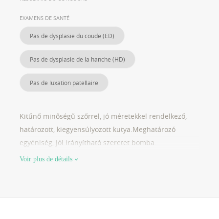
EXAMENS DE SANTÉ
Pas de dysplasie du coude (ED)
Pas de dysplasie de la hanche (HD)
Pas de luxation patellaire
Kitűnő minőségű szőrrel, jó méretekkel rendelkező,
határozott, kiegyensúlyozott kutya.Meghatározó
egyéniség, jól irányítható szeretet bomba.
Voir plus de détails