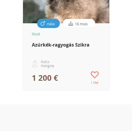
mâle
16 mois
Mudi
Azúrkék-ragyogás Szikra
Kulcs
Hongrie
1 200 €
1 like