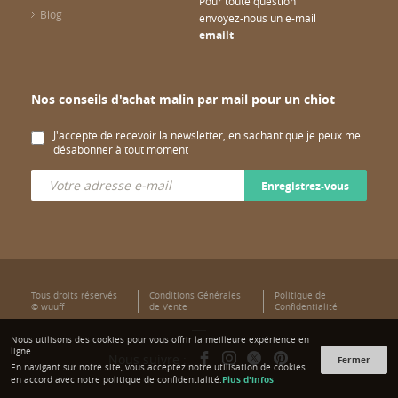
Pour toute question
Blog
envoyez-nous un e-mail
emailt
Nos conseils d'achat malin par mail pour un chiot
J'accepte de recevoir la newsletter, en sachant que je peux me
désabonner à tout moment
Enregistrez-vous
Tous droits réservés
Conditions Générales
Politique de
© wuuff
de Vente
Confidentialité
Nous utilisons des cookies pour vous offrir la meilleure expérience en
ligne.
Nous suivre :
Fermer
En navigant sur notre site, vous acceptez notre utilisation de cookies
Plus d'infos
en accord avec notre politique de confidentialité.