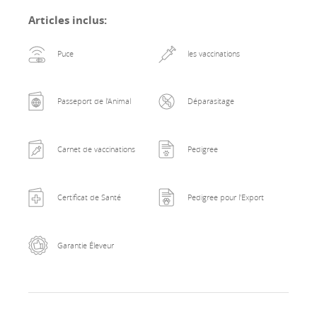
Articles inclus
:
Puce
les vaccinations
Passeport de l'Animal
Déparasitage
Carnet de vaccinations
Pedigree
Certificat de Santé
Pedigree pour l'Export
Garantie Éleveur