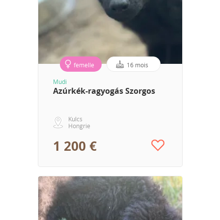
femelle
16 mois
Mudi
Azúrkék-ragyogás Szorgos
Kulcs
Hongrie
1 200 €