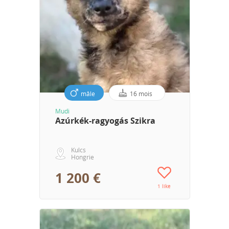
mâle
16 mois
Mudi
Azúrkék-ragyogás Szikra
Kulcs
Hongrie
1 200 €
1 like