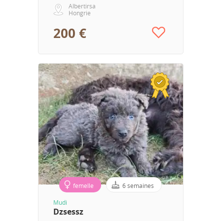
Albertirsa
Hongrie
200 €
femelle
6 semaines
Mudi
Dzsessz