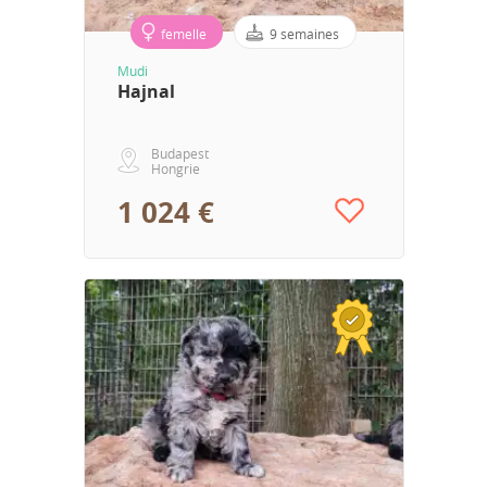
femelle
9 semaines
Mudi
Hajnal
Budapest
Hongrie
1 024 €