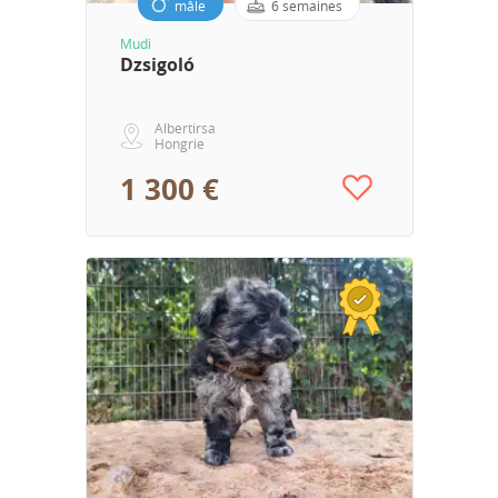
mâle
6 semaines
Mudi
Dzsigoló
Albertirsa
Hongrie
1 300 €