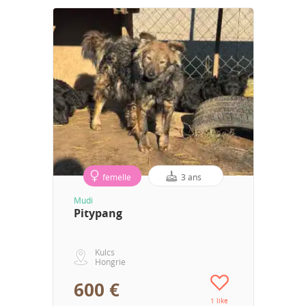
femelle
3 ans
Mudi
Pitypang
Kulcs
Hongrie
600 €
1 like