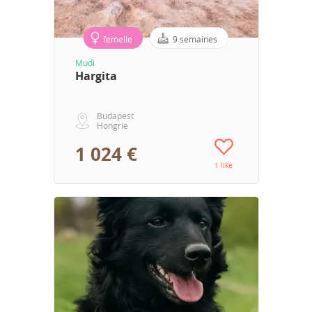
femelle
9 semaines
Mudi
Hargita
Budapest
Hongrie
1 024 €
1 like