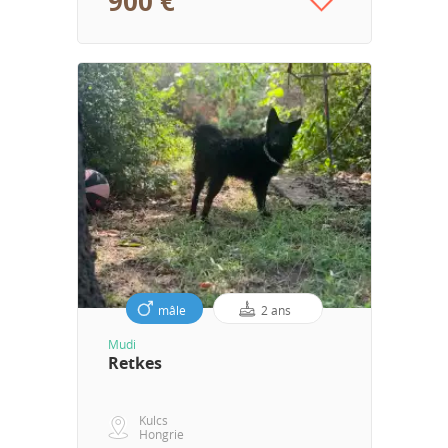
900 €
mâle
2 ans
Mudi
Retkes
Kulcs
Hongrie