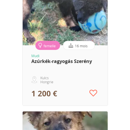
femelle
16 mois
Mudi
Azúrkék-ragyogás Szerény
Kulcs
Hongrie
1 200 €