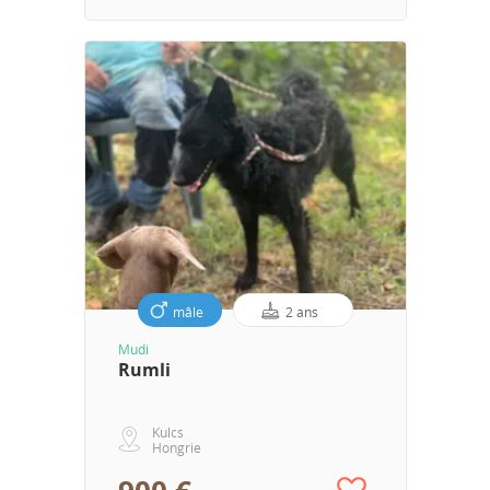
mâle
2 ans
Mudi
Rumli
Kulcs
Hongrie