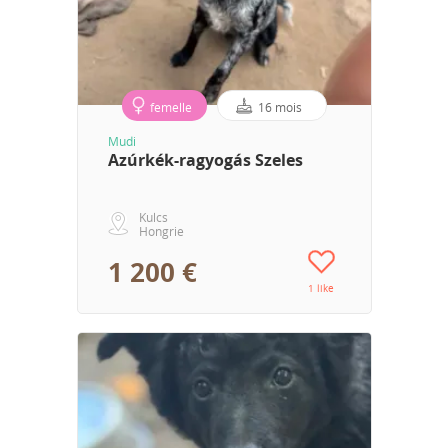
femelle
16 mois
Mudi
Azúrkék-ragyogás Szeles
Kulcs
Hongrie
1 200 €
1 like