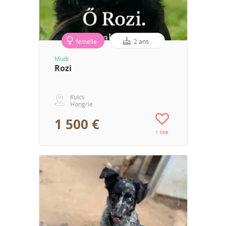
femelle
2 ans
Mudi
Rozi
Kulcs
Hongrie
1 500 €
1 like