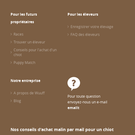
Pour les futurs
Pour les éleveurs
propriétaires
Enregistrer votre élevage
Races
FAQ des éleveurs
Trouver un éleveur
Conseils pour l'achat d'un
chiot
Puppy Match
Notre entreprise
A propos de Wuuff
Pour toute question
Blog
envoyez-nous un e-mail
emailt
Nos conseils d'achat malin par mail pour un chiot