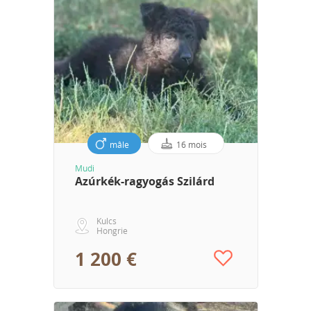
mâle
16 mois
Mudi
Azúrkék-ragyogás Szilárd
Kulcs
Hongrie
1 200 €