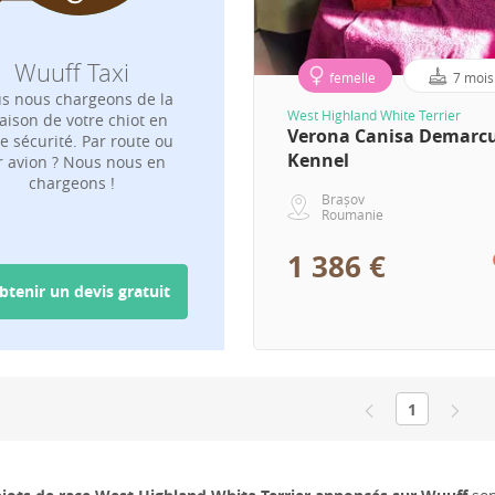
Wuuff Taxi
femelle
7 mois
s nous chargeons de la
West Highland White Terrier
raison de votre chiot en
Verona Canisa Demarc
e sécurité. Par route ou
Kennel
r avion ? Nous nous en
chargeons !
Brașov
Roumanie
1 386 €
btenir un devis gratuit
1