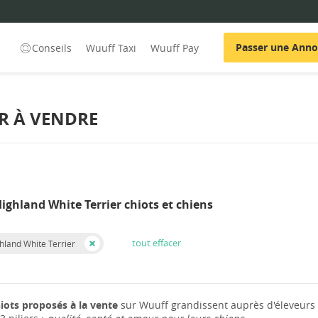
Passer une Ann
Conseils
Wuuff Taxi
Wuuff Pay
R À VENDRE
ighland White Terrier chiots et chiens
tout effacer
hland White Terrier
iots proposés à la vente
sur Wuuff grandissent auprès d'éleveurs 