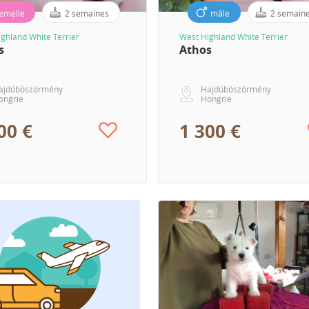
femelle
2 semaines
mâle
2 semain
ghland White Terrier
West Highland White Terrier
s
Athos
ajdúböszörmény
Hajdúböszörmény
ongrie
Hongrie
00 €
1 300 €