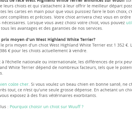
hiots de race West Highland White Terrier annoncés sur Wuuff
son
e leurs chiots et qui s'attachent à leur offrir le meilleur départ po
tes les cartes en main pour que vous puissiez faire le bon choix, 
ont complètes et précises. Votre chiot arrivera chez vous en ordre 
nécessaires. Lorsque vous avez choisi votre chiot, vous pouvez
ut
 tous les avantages et des garanties de nos services.
e prix moyen d'un West Highland White Terrier?
le prix moyen d'un chiot West Highland White Terrier est 1 352 €. Le
 386 € pour les chiots actuellement à vendre.
 à l'échelle nationale ou internationale, les différences de prix pe
and White Terrier dépend de nombreux facteurs, tels que le potenti
s.
hien coûte cher
. Si vous voulez un beau chien en bonne santé, ne c
près tout, ce n'est qu'une seule grosse dépense. En achetant un ch
vous exposez à des frais vétérinaires exorbitants.
lus :
Pourquoi choisir un chiot sur Wuuff ?