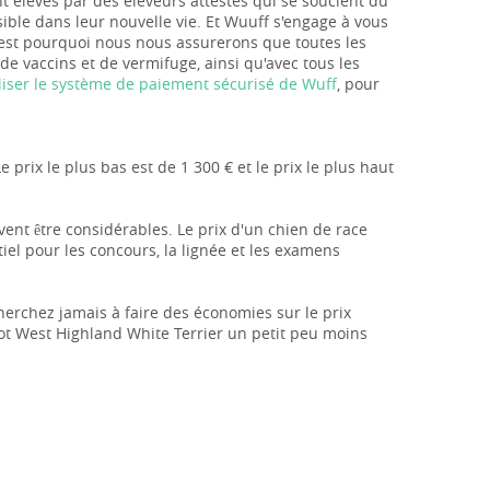
t élevés par des éleveurs attestés qui se soucient du
ssible dans leur nouvelle vie. Et Wuuff s'engage à vous
c'est pourquoi nous nous assurerons que toutes les
de vaccins et de vermifuge, ainsi qu'avec tous les
iliser le système de paiement sécurisé de Wuff
, pour
 prix le plus bas est de 1 300 € et le prix le plus haut
uvent être considérables. Le prix d'un chien de race
el pour les concours, la lignée et les examens
herchez jamais à faire des économies sur le prix
iot West Highland White Terrier un petit peu moins