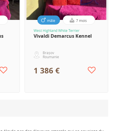
mâle
7 mois
West Highland White Terrier
us
Vivaldi Demarcus Kennel
Brașov
Roumanie
1 386 €