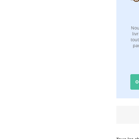
Nou
liv
tout
pa
O