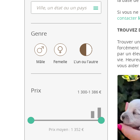
la base de 
Si vous ne 
contacter
l
TROUVEZ 
Genre
Trouver un
forcément l
par un éle
vie. Heure
Mâle
Femelle
L'un ou l'autre
vous aider
Prix
1 300
-
1 386 €
Prix moyen : 1 352 €