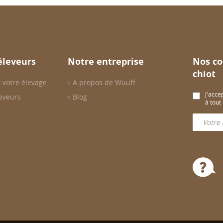
éleveurs
Notre entreprise
Nos co
chiot
 votre élevage
A propos de Wuuff
J'acce
eveurs
Blog
à tou