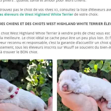
3 piliers :
qualité, santé et amour pour leurs chiens
.
trouvez pas le chiot de vos rêves ici, consultez la liste d'éleveur
es éleveurs de West Highland White Terrier
de votre choix.
DES CHIENS ET DES CHIOTS WEST HIGHLAND WHITE TERRIER ÉLE
 chiot West Highland White Terrier à vendre près de chez vous est pe
a meilleure. Le chiot idéal se cache peut être un peu plus loin. Et f
veur reconnu et responsable, c'est la garantie d'accueillir un chiot
usement, tous les éleveurs inscrits sur Wuuff se soucient du bien-ê
 à trouver le BON chiot.