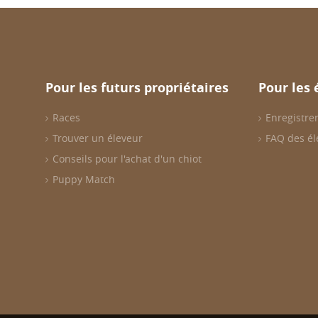
Pour les futurs propriétaires
Pour les 
Races
Enregistrer
Trouver un éleveur
FAQ des él
Conseils pour l'achat d'un chiot
Puppy Match