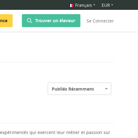
Français
EUR
once
Trouver un éleveur
Se Connecter
Publiés Récemment
expérimentés qui exercent leur métier et passion sur