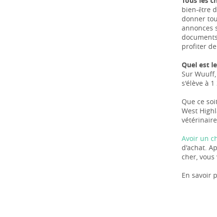
Tous les c
bien-être d
donner tou
annonces s
documents 
profiter de
Quel est l
Sur Wuuff, 
s'élève à 1
Que ce soit
West Highl
vétérinaire
Avoir un c
d'achat. A
cher, vous 
En savoir p