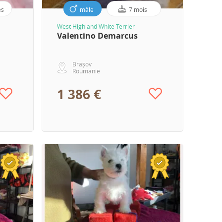
es
mâle
7 mois
West Highland White Terrier
Valentino Demarcus
Brașov
Roumanie
1 386 €