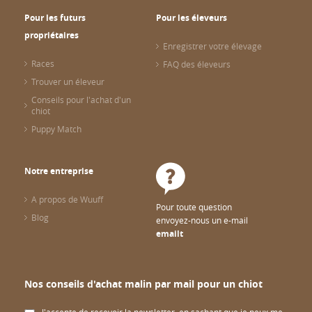
Pour les futurs
Pour les éleveurs
propriétaires
Enregistrer votre élevage
Races
FAQ des éleveurs
Trouver un éleveur
Conseils pour l'achat d'un
chiot
Puppy Match
Notre entreprise
A propos de Wuuff
Pour toute question
Blog
envoyez-nous un e-mail
emailt
Nos conseils d'achat malin par mail pour un chiot