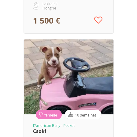
Lakitelek
Hongrie
1 500 €
femelle
10 semaines
l'American Bully - Pocket
Csoki