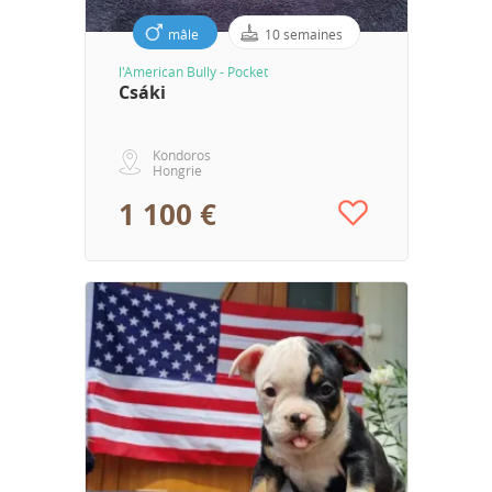
mâle
10 semaines
l'American Bully - Pocket
Csáki
Kondoros
Hongrie
1 100 €