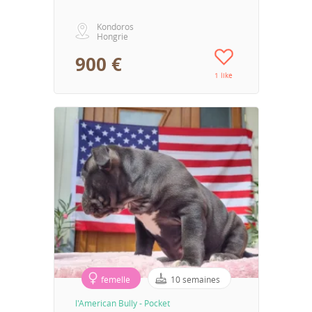
Kondoros
Hongrie
900 €
1 like
femelle
10 semaines
l'American Bully - Pocket