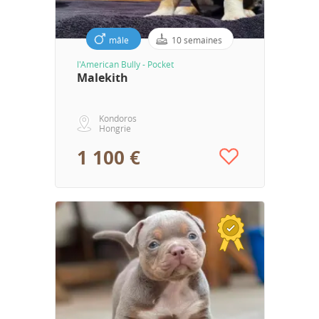
mâle
10 semaines
l'American Bully - Pocket
Malekith
Kondoros
Hongrie
1 100 €