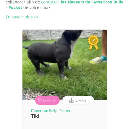
collaborer afin de
contacter
les éleveurs de l'American Bully
- Pocket
de votre choix.
En savoir plus >>
femelle
7 mois
l'American Bully - Pocket
Tiki