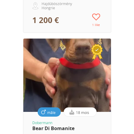
Hajdúböszörmény
Hongrie
1 200 €
1 like
mâle
18 mois
Dobermann
Bear Di Bomanite