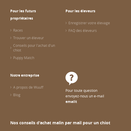
Pour les futurs
Pour les éleveurs
propriétaires
Enregistrer votre élevage
Races
FAQ des éleveurs
Trouver un éleveur
Conseils pour l'achat d'un
chiot
Puppy Match
Notre entreprise
A propos de Wuuff
Pour toute question
Blog
envoyez-nous un e-mail
emailt
Nos conseils d'achat malin par mail pour un chiot