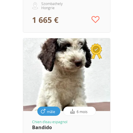
Szombathely
Hongrie
1 665 €
mâle
6 mois
Chien d'eau espagnol
Bandido