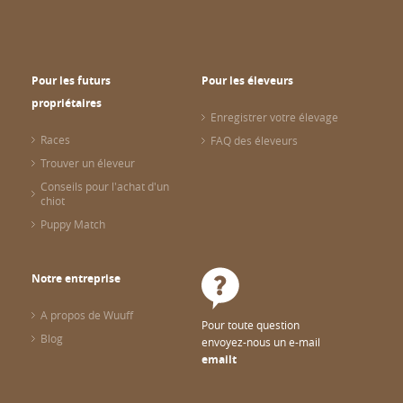
Pour les futurs
Pour les éleveurs
propriétaires
Enregistrer votre élevage
Races
FAQ des éleveurs
Trouver un éleveur
Conseils pour l'achat d'un
chiot
Puppy Match
Notre entreprise
A propos de Wuuff
Pour toute question
Blog
envoyez-nous un e-mail
emailt