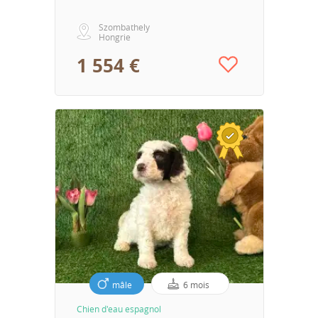
Szombathely
Hongrie
1 554 €
mâle
6 mois
Chien d'eau espagnol