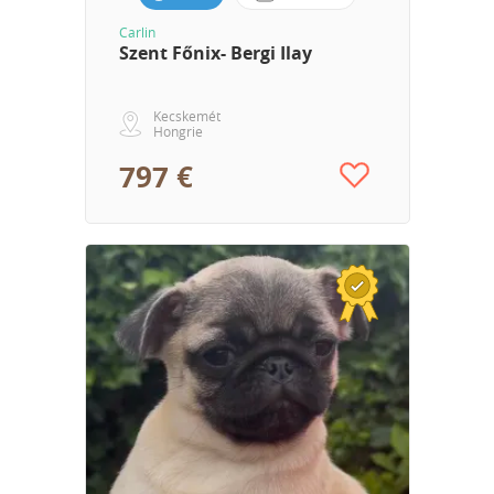
Carlin
Szent Főnix- Bergi Ilay
Kecskemét
Hongrie
797 €