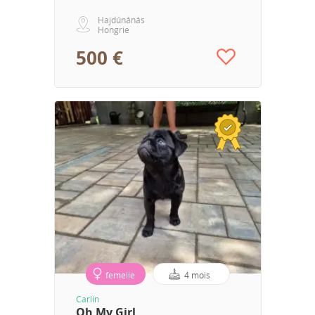
Hajdúnánás
Hongrie
500 €
femelle
4 mois
Carlin
Oh My Girl