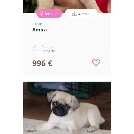
femelle
4 mois
Carlin
Amira
Szolnok
Hongrie
996 €