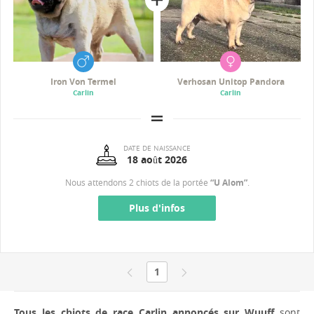
Iron Von Termel
Verhosan Unitop Pandora
Carlin
Carlin
DATE DE NAISSANCE
18 août 2026
Nous attendons 2 chiots de la portée
“U Alom”
.
Plus d'infos
1
Tous les chiots de race Carlin annoncés sur Wuuff
sont