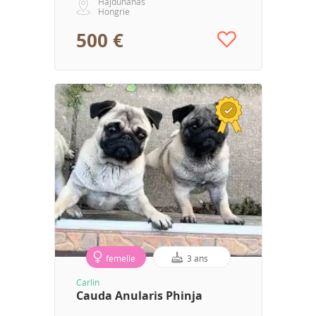
Hajdúnánás
Hongrie
500 €
femelle
3 ans
Carlin
Cauda Anularis Phinja