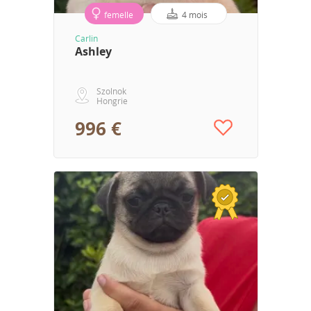
femelle
4 mois
Carlin
Ashley
Szolnok
Hongrie
996 €