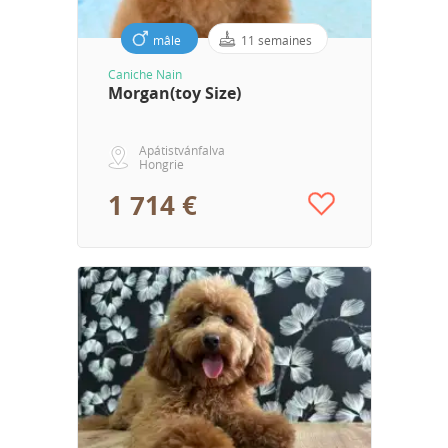
mâle
11 semaines
Caniche Nain
Morgan(toy Size)
Apátistvánfalva
Hongrie
1 714 €