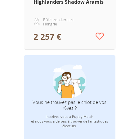
Highlanders Shadow Aramis
Bükkszentkereszt
Hongrie
2 257 €
Qu
Vous ne trouvez pas le chiot de vos
rêves ?
Inscrivez-vous à Puppy Match
Votre adress
et nous vous aiderons à trouver de fantastiques
éleveurs.