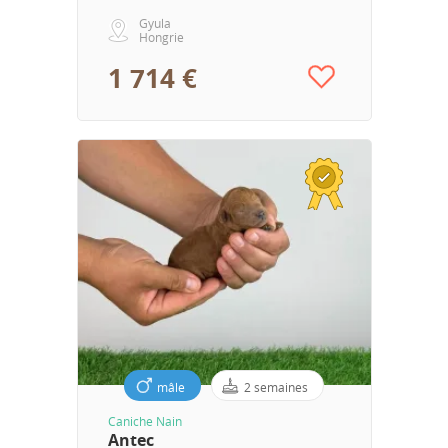
Gyula
Hongrie
1 714 €
mâle
2 semaines
Caniche Nain
Antec