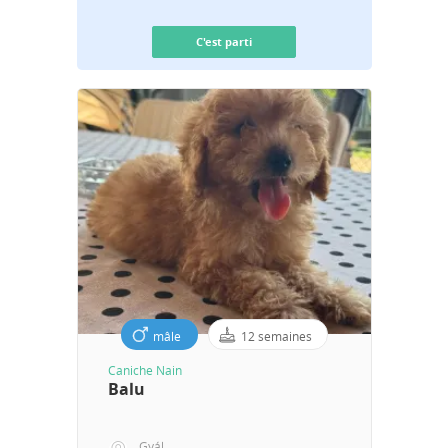
C'est parti
mâle
12 semaines
Caniche Nain
Balu
Gyál