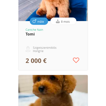
mâle
8 mois
Caniche Nain
Tomi
Szigetszentmiklós
Hongrie
2 000 €