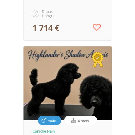
Dabas
Hongrie
1 714 €
mâle
4 mois
Caniche Nain