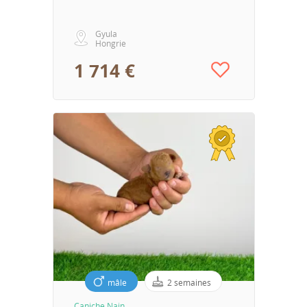
Gyula
Hongrie
1 714 €
mâle
2 semaines
Caniche Nain