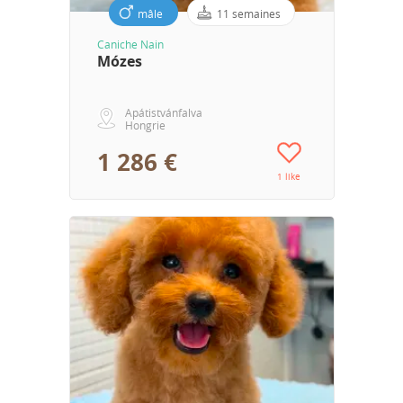
mâle
11 semaines
Caniche Nain
Mózes
Apátistvánfalva
Hongrie
1 286 €
1 like