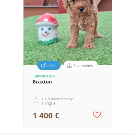
mâle
8 semaines
Caniche Nain
Braxton
Hajdúböszörmény
Hongrie
1 400 €