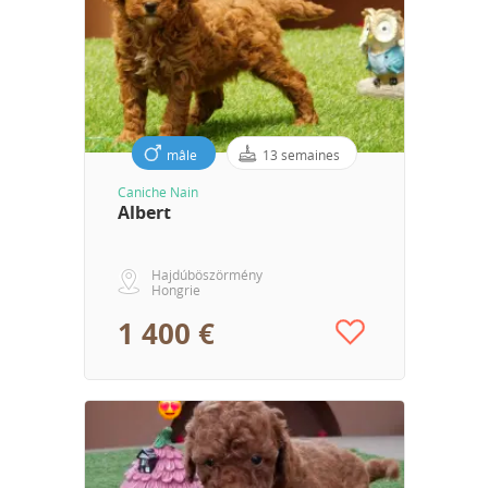
mâle
13 semaines
Caniche Nain
Albert
Hajdúböszörmény
Hongrie
1 400 €