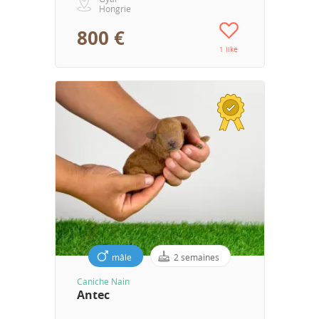
Hongrie
800 €
1 like
mâle
2 semaines
Caniche Nain
Antec