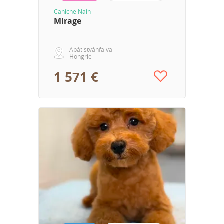
Caniche Nain
Mirage
Apátistvánfalva
Hongrie
1 571 €