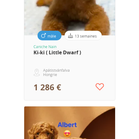
mâle
13 semaines
Caniche Nain
Ki-ki ( Little Dwarf )
Apátistvánfalva
Hongrie
1 286 €