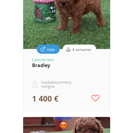
mâle
8 semaines
Caniche Nain
Bradley
Hajdúböszörmény
Hongrie
1 400 €