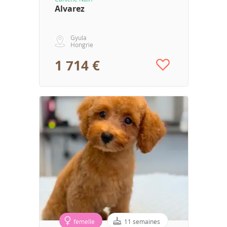
Alvarez
Gyula
Hongrie
1 714 €
femelle
11 semaines