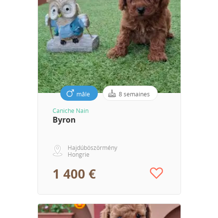
mâle
8 semaines
Caniche Nain
Byron
Hajdúböszörmény
Hongrie
1 400 €