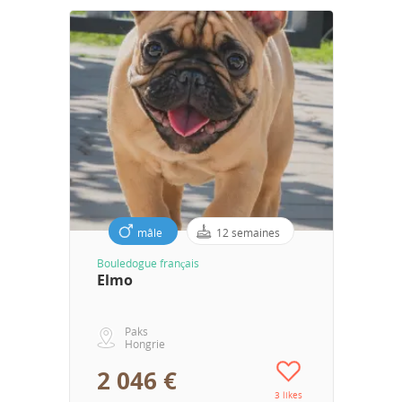
mâle
12 semaines
Bouledogue français
Elmo
Paks
Hongrie
2 046 €
3 likes