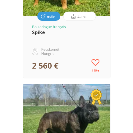
mâle
4 ans
Bouledogue français
Spike
Kecskemét
Hongrie
2 560 €
1 like