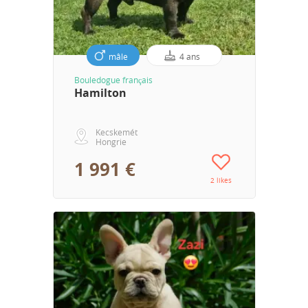
mâle
4 ans
Bouledogue français
Hamilton
Kecskemét
Hongrie
1 991 €
2 likes