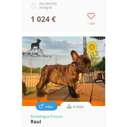
Kecskemét
Hongrie
1 024 €
1 like
mâle
4 mois
Bouledogue français
Raul