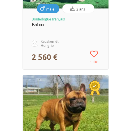
mâle
2 ans
Bouledogue français
Falco
Kecskemét
Hongrie
2 560 €
1 like