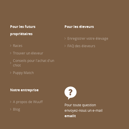
Pour les futurs
Pour les éleveurs
propriétaires
Enregistrer votre élevage
Races
FAQ des éleveurs
Trouver un éleveur
Conseils pour l'achat d'un
chiot
Puppy Match
Notre entreprise
A propos de Wuuff
Pour toute question
Blog
envoyez-nous un e-mail
emailt