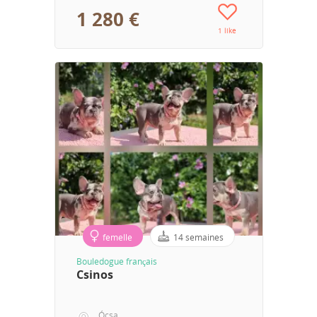
1 280 €
1 like
femelle
14 semaines
Bouledogue français
Csinos
Ócsa