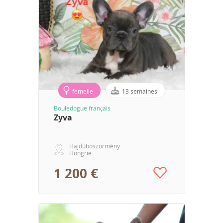
femelle
13 semaines
Bouledogue français
Zyva
Hajdúböszörmény
Hongrie
1 200 €