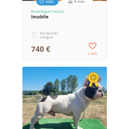
mâle
9 mois
Bouledogue français
Imobile
Kecskemét
Hongrie
740 €
2 likes