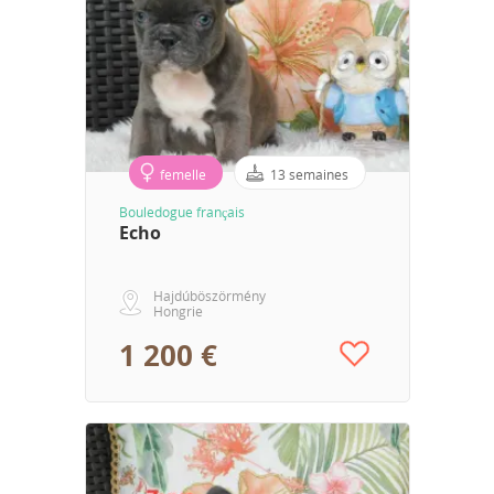
femelle
13 semaines
Bouledogue français
Echo
Hajdúböszörmény
Hongrie
1 200 €