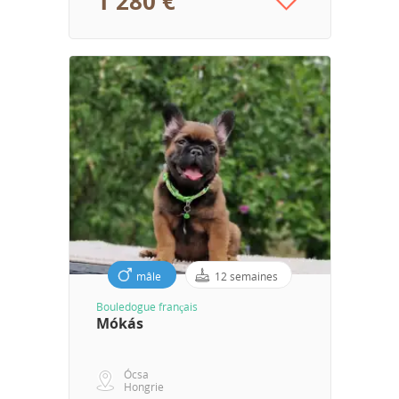
1 280 €
mâle
12 semaines
Bouledogue français
Mókás
Ócsa
Hongrie