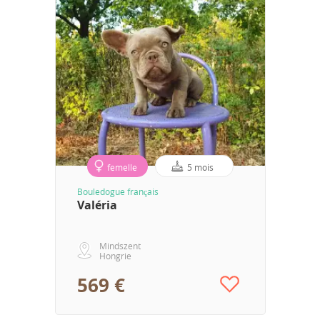
femelle
5 mois
Bouledogue français
Valéria
Mindszent
Hongrie
569 €