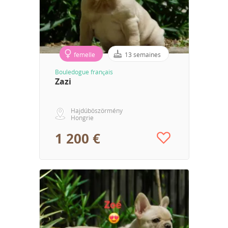
femelle
13 semaines
Bouledogue français
Zazi
Hajdúböszörmény
Hongrie
1 200 €