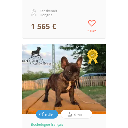
Kecskemét
Hongrie
1 565 €
2 likes
mâle
4 mois
Bouledogue français