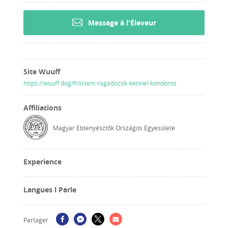
Message à l'Éleveur
Site Wuuff
https://wuuff.dog/fr/isteni-ragadozok-kennel-kondoros
Affiliations
Magyar Ebtenyésztők Országos Egyesülete
Experience
Langues l Parle
Partager