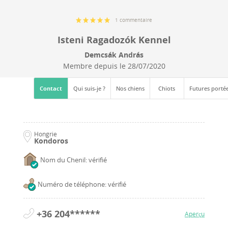
1 commentaire
Isteni Ragadozók Kennel
Demcsák András
Membre depuis le
28/07/2020
Contact
Qui suis-je ?
Nos chiens
Chiots
Futures porté
Hongrie
Kondoros
Nom du Chenil: vérifié
Numéro de téléphone: vérifié
+36 204******
Aperçu