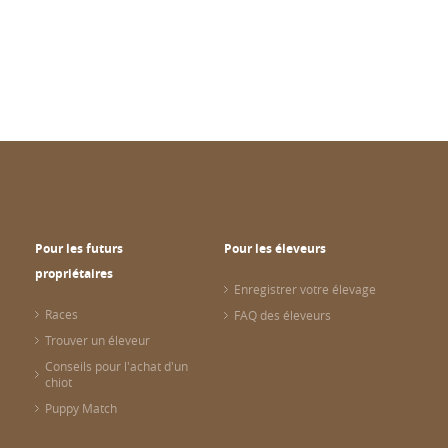
Pour les futurs
Pour les éleveurs
propriétaires
Enregistrer votre élevage
Races
FAQ des éleveurs
Trouver un éleveur
Conseils pour l'achat d'un
chiot
Puppy Match