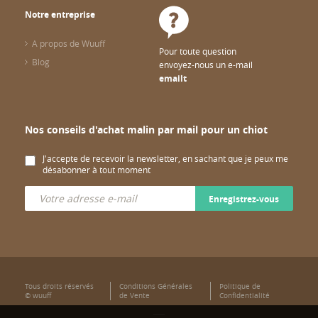
Notre entreprise
A propos de Wuuff
Pour toute question
Blog
envoyez-nous un e-mail
emailt
Nos conseils d'achat malin par mail pour un chiot
J'accepte de recevoir la newsletter, en sachant que je peux me
désabonner à tout moment
Enregistrez-vous
Tous droits réservés
Conditions Générales
Politique de
© wuuff
de Vente
Confidentialité