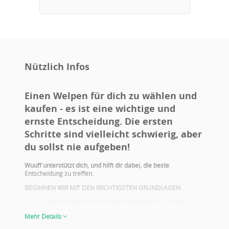
Nützlich Infos
Einen Welpen für dich zu wählen und
kaufen - es ist eine wichtige und
ernste Entscheidung. Die ersten
Schritte sind vielleicht schwierig, aber
du sollst nie aufgeben!
Wuuff unterstützt dich, und hilft dir dabei, die beste
Entscheidung zu treffen.
BEGINNEN WIR MIT DEN WICHTIGSTEN GRUNDLAGEN
Denk darüber nach, ob die gewählte Rasse sicher
deiner Lebensweise entspricht. Führst du ein aktives
Mehr Details
Leben? Hast du Kinder? Hast du Allergie? Hast du einen
Hof/Garten? Möchtest du mit dem Hund auch zu