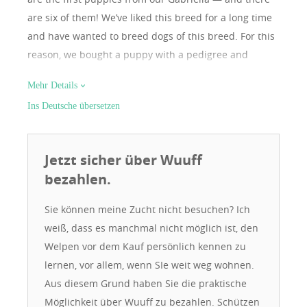
are six of them! We’ve liked this breed for a long time
and have wanted to breed dogs of this breed. For this
reason, we bought a puppy with a pedigree and
started training it. My wife attended dog shows, and
Mehr Details
together we traveled to competitions. My wife also
Ins Deutsche übersetzen
trained as a groomer. We take breeding seriously. The
puppies’ father also has a pedigree. We monitored the
pregnancy with a veterinarian, and the birth was
Jetzt sicher über Wuuff
assisted by a doctor. After a recent examination, all
bezahlen.
the puppies were deemed suitable for shows, with
ideal parameters. The puppies are healthy, friendly,
Sie können meine Zucht nicht besuchen? Ich
have a good appetite, and sleep well. They have
weiß, dass es manchmal nicht möglich ist, den
already been microchipped and vaccinated.
Welpen vor dem Kauf persönlich kennen zu
lernen, vor allem, wenn SIe weit weg wohnen.
Aus diesem Grund haben Sie die praktische
Möglichkeit über Wuuff zu bezahlen. Schützen