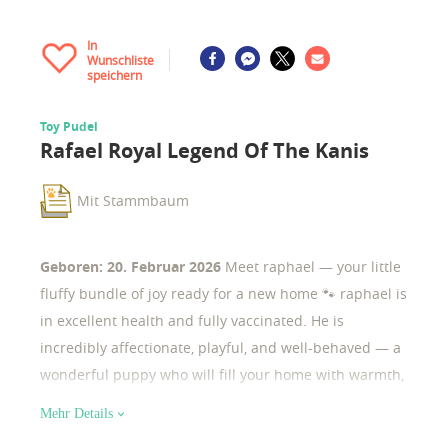
In
Wunschliste
speichern
Toy Pudel
Rafael Royal Legend Of The Kanis
Mit Stammbaum
Geboren: 20. Februar 2026
Meet raphael — your little
fluffy bundle of joy ready for a new home 🐾 raphael is
in excellent health and fully vaccinated. He is
incredibly affectionate, playful, and well-behaved — a
wonderful puppy who will fill your home with warmth,
joy, and comfort. very social and people-loving,
Mehr Details
raphael enjoys attention and is always happy to be by