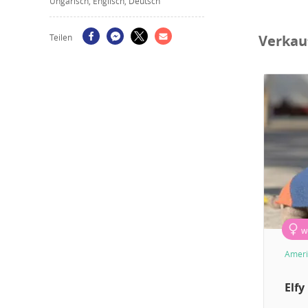
Ungarisch, Englisch, Deutsch
Teilen
Verkau
w
Ameri
Elfy