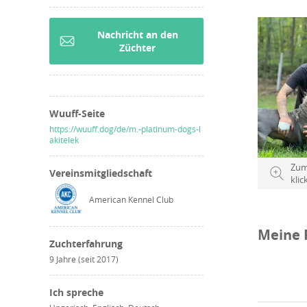
bemerkensw
da sie nic
Nachricht an den
Züchter
fortzuführ
Stolz und 
Wuuff-Seite
https://wuuff.dog/de/m.-platinum-dogs-l
akitelek
Zum
Vereinsmitgliedschaft
klic
American Kennel Club
Meine 
Zuchterfahrung
9 Jahre (seit 2017)
Ich spreche