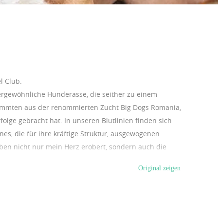
l Club.
ergewöhnliche Hunderasse, die seither zu einem
ammten aus der renommierten Zucht Big Dogs Romania,
olge gebracht hat. In unseren Blutlinien finden sich
es, die für ihre kräftige Struktur, ausgewogenen
ben nicht nur mein Herz erobert, sondern auch die
winnen. Besonders stolz bin ich auf Kai, meinen ersten
Original zeigen
ben. Zu Kais herausragenden Erfolgen zählen 12 Best of
sse gehören. Der American Bully Pocket verfügt über
ennoch äußerst harmonisch gebaut. Seine breite Brust,
e aus. Gleichzeitig ist das Wesen dieser Rasse ebenso