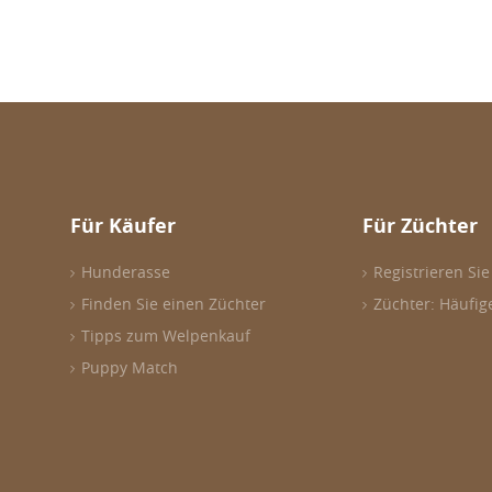
Für Käufer
Für Züchter
Hunderasse
Registrieren Sie
Finden Sie einen Züchter
Züchter: Häufig
Tipps zum Welpenkauf
Puppy Match