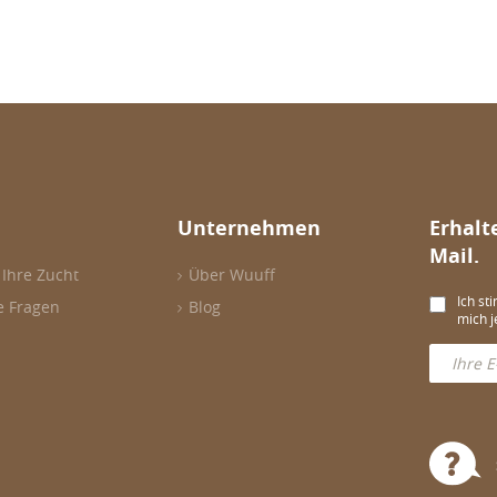
Unternehmen
Erhalt
Mail.
 Ihre Zucht
Über Wuuff
Ich st
e Fragen
Blog
mich j