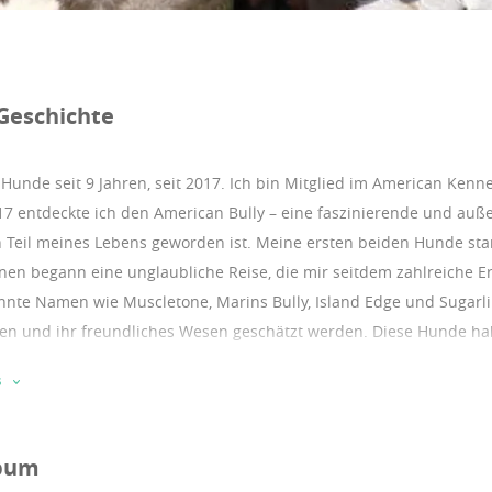
Geschichte
 Hunde seit 9 Jahren, seit 2017.
Ich bin Mitglied im American Kenne
17 entdeckte ich den American Bully – eine faszinierende und auß
 Teil meines Lebens geworden ist. Meine ersten beiden Hunde st
nen begann eine unglaubliche Reise, die mir seitdem zahlreiche Erf
nte Namen wie Muscletone, Marins Bully, Island Edge und Sugarlin
en und ihr freundliches Wesen geschätzt werden. Diese Hunde ha
 Über Jahre hinweg konnten wir fast jeden Titel in ganz Europa ge
s
 dem wir den prestigeträchtigen Titel Best of Europe errungen ha
pion-Titel, die zu den höchsten Auszeichnungen innerhalb der Ra
druckende Statur: kompakt und zugleich muskulös, niedrig, aber d
bum
ge Muskulatur und die markante Kopfform strahlen Würde und Stärk