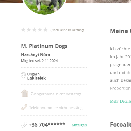
Meine 
(
Noch keine Bewertung
)
M. Platinum Dogs
Ich züchte
Harsányi Nóra
Im Jahr 20
Mitglied seit
2.11.2024
prägenden
und mit ih
Ungarn
Lakitelek
auch bekan
Proportion
Zwingername: nicht bestätigt
Showringe:
Mehr Detail
Rüden, mit
Telefonnummer: nicht bestätigt
Grand Cham
eine beein
Fotoal
+36 704******
Anzeigen
die kräfti