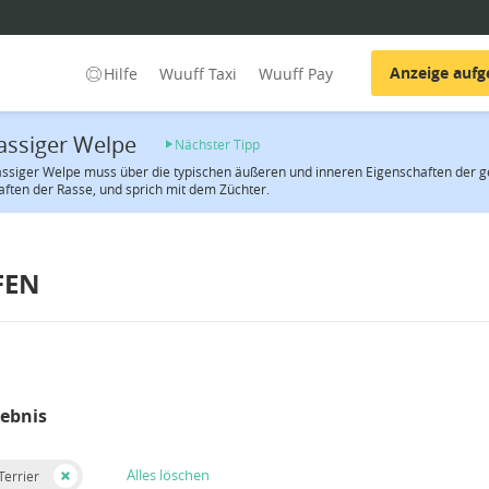
Anzeige auf
Hilfe
Wuuff Taxi
Wuuff Pay
assiger Welpe
Nächster Tipp
rassiger Welpe muss über die typischen äußeren und inneren Eigenschaften der g
ften der Rasse, und sprich mit dem Züchter.
FEN
gebnis
Alles löschen
Terrier