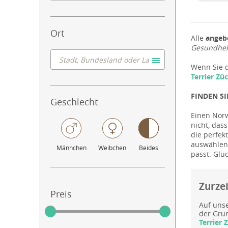
Ort
Alle
angeb
Gesundheit
Wenn Sie d
Terrier Zü
FINDEN S
Geschlecht
Einen Norw
nicht, dass
die perfek
auswählen,
Männchen
Weibchen
Beides
passt. Glü
Zurze
Preis
Auf unse
der Grun
Terrier 