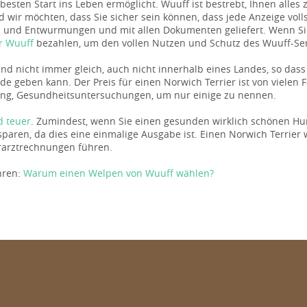
besten Start ins Leben ermöglicht. Wuuff ist bestrebt, Ihnen alles 
nd wir möchten, dass Sie sicher sein können, dass jede Anzeige volls
und Entwurmungen und mit allen Dokumenten geliefert. Wenn Sie
r Wuuff
bezahlen, um den vollen Nutzen und Schutz des Wuuff-Serv
sind nicht immer gleich, auch nicht innerhalb eines Landes, so da
de geben kann. Der Preis für einen Norwich Terrier ist von vielen F
g, Gesundheitsuntersuchungen, um nur einige zu nennen.
d teuer
. Zumindest, wenn Sie einen gesunden wirklich schönen Hun
sparen, da dies eine einmalige Ausgabe ist. Einen Norwich Terrier
rarztrechnungen führen.
hren:
Warum einen Welpen von Wuuff wählen?