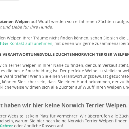
otenen Welpen
auf Wuuff werden von erfahrenen Züchtern aufgezo
 und Liebe für ihre Hunde
.
en Welpen ihrer Träume nicht finden können, sehen Sie sich die L
chter
Kontakt aufzunehmen
, mit denen wir gerne zusammenarbeit
IE VERANTWORTUNGSVOLLE ZUCHTENNORWICH TERRIER WELPE
ich Terrier welpen in Ihrer Nähe zu finden, der zum Verkauf steht,
 es die beste Entscheidung ist. Der perfekte Welpe ist vielleicht we
te Wahl treffen! Wenn Sie einen verantwortungsbewusst gezücht
 können Sie sicher sein, dass Sie einen Hund bekommen, der zu Ihr
cklicherweise widmen sich alle Züchter auf Wuuff ihren Welpen u
it haben wir hier keine Norwich Terrier Welpen.
rer Website ist kein Platz für Vermehrer. Wir überprüfen alle Züc
d sein, warum Sie hier noch keine Norwich Terrier Welpen finden 
Züchter
oder ähnliche Rassen an!