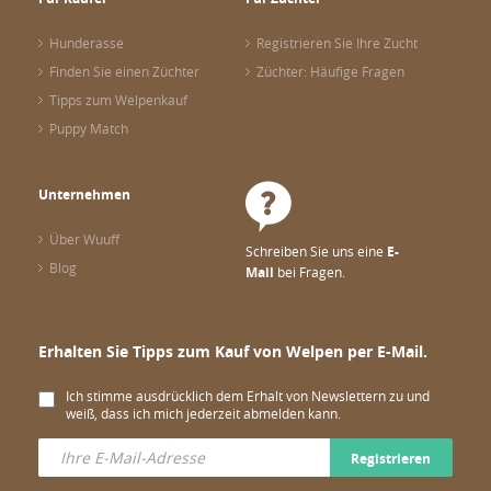
Hunderasse
Registrieren Sie Ihre Zucht
Finden Sie einen Züchter
Züchter: Häufige Fragen
Tipps zum Welpenkauf
Puppy Match
Unternehmen
Über Wuuff
Schreiben Sie uns eine
E-
Blog
Mail
bei Fragen.
Erhalten Sie Tipps zum Kauf von Welpen per E-Mail.
Ich stimme ausdrücklich dem Erhalt von Newslettern zu und
weiß, dass ich mich jederzeit abmelden kann.
Registrieren