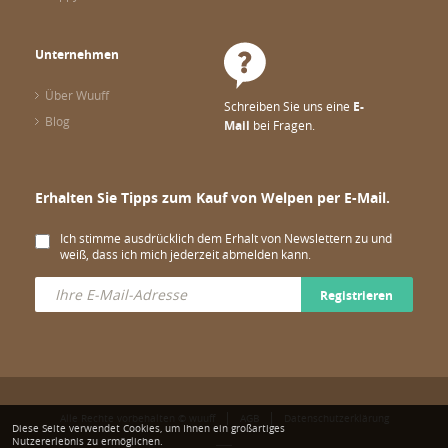
Unternehmen
Über Wuuff
Schreiben Sie uns eine
E-
Blog
Mail
bei Fragen.
Erhalten Sie Tipps zum Kauf von Welpen per E-Mail.
Ich stimme ausdrücklich dem Erhalt von Newslettern zu und
weiß, dass ich mich jederzeit abmelden kann.
Registrieren
Alle Rechte vorbehalten © wuuff
AGB
Datenschutzerklärung
Diese Seite verwendet Cookies, um Ihnen ein großartiges
Nutzererlebnis zu ermöglichen.