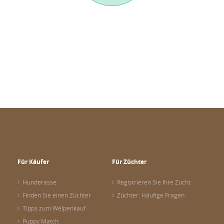
Für Käufer
Für Züchter
Hunderasse
Registrieren Sie Ihre Zucht
Finden Sie einen Züchter
Züchter: Häufige Fragen
Tipps zum Welpenkauf
Puppy Match