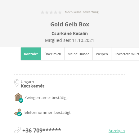
Noch keine Bewertung
Gold Gelb Box
Csurkáné Katalin
Mitglied seit
11.10.2021
Kontakt
Über mich
Meine Hunde
Welpen
Erwartete Wür
Ungarn
Kecskemét
Zwingername: bestätigt
Telefonnummer: bestätigt
+36 709******
Anzeigen