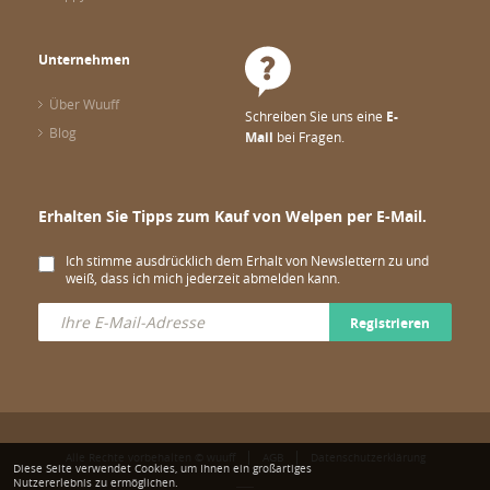
Unternehmen
Über Wuuff
Schreiben Sie uns eine
E-
Blog
Mail
bei Fragen.
Erhalten Sie Tipps zum Kauf von Welpen per E-Mail.
Ich stimme ausdrücklich dem Erhalt von Newslettern zu und
weiß, dass ich mich jederzeit abmelden kann.
Registrieren
Alle Rechte vorbehalten © wuuff
AGB
Datenschutzerklärung
Diese Seite verwendet Cookies, um Ihnen ein großartiges
Nutzererlebnis zu ermöglichen.