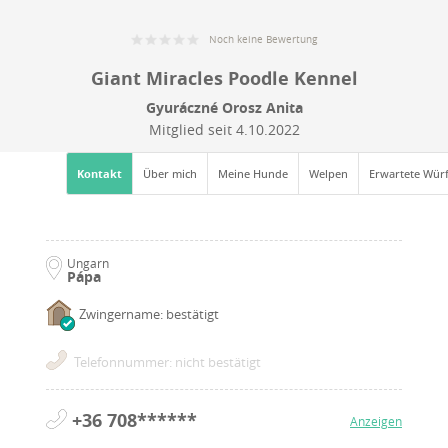
Noch keine Bewertung
Giant Miracles Poodle Kennel
Gyuráczné Orosz Anita
Mitglied seit
4.10.2022
Kontakt
Über mich
Meine Hunde
Welpen
Erwartete Wür
Ungarn
Pápa
Zwingername: bestätigt
Telefonnummer: nicht bestätigt
+36 708******
Anzeigen