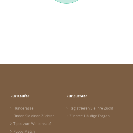
Für Käufer
Für Züchter
Hunderasse
Registrieren Sie Ihre Zucht
Finden Sie einen Züchter
Züchter: Häufige Fragen
Tipps zum Welpenkauf
Puppy Match