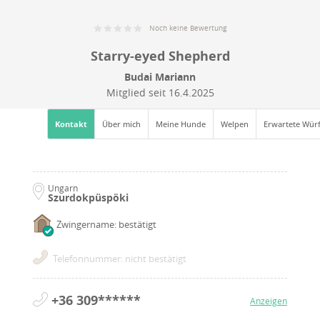
Noch keine Bewertung
Starry-eyed Shepherd
Budai Mariann
Mitglied seit
16.4.2025
Kontakt
Über mich
Meine Hunde
Welpen
Erwartete Wür
Ungarn
Szurdokpüspöki
Zwingername: bestätigt
Telefonnummer: nicht bestätigt
+36 309******
Anzeigen