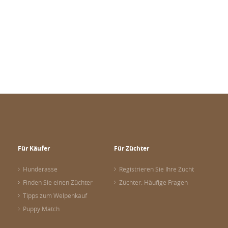
Für Käufer
Für Züchter
Hunderasse
Registrieren Sie Ihre Zucht
Finden Sie einen Züchter
Züchter: Häufige Fragen
Tipps zum Welpenkauf
Puppy Match