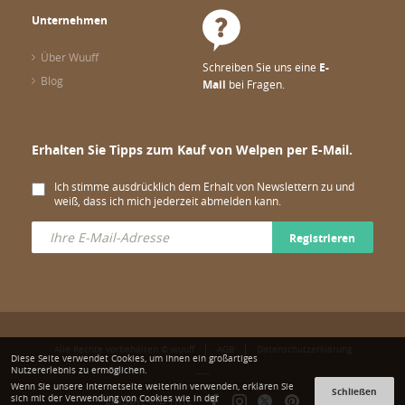
Unternehmen
Über Wuuff
Schreiben Sie uns eine
E-
Blog
Mail
bei Fragen.
Erhalten Sie Tipps zum Kauf von Welpen per E-Mail.
Ich stimme ausdrücklich dem Erhalt von Newslettern zu und
weiß, dass ich mich jederzeit abmelden kann.
Registrieren
Alle Rechte vorbehalten © wuuff
AGB
Datenschutzerklärung
Diese Seite verwendet Cookies, um Ihnen ein großartiges
Nutzererlebnis zu ermöglichen.
Wenn Sie unsere Internetseite weiterhin verwenden, erklären Sie
Schließen
sich mit der Verwendung von Cookies wie in der
Folgen Sie uns: