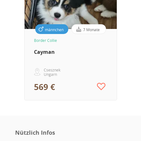
männchen
7 Monate
Border Collie
Cayman
Csesznek
Ungarn
569 €
Nützlich Infos