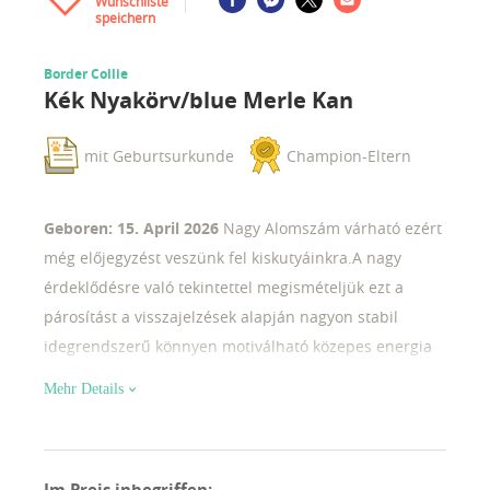
Wunschliste
speichern
Border Collie
Kék Nyakörv/blue Merle Kan
mit Geburtsurkunde
Champion-Eltern
Geboren: 15. April 2026
Nagy Alomszám várható ezért
még előjegyzést veszünk fel kiskutyáinkra.A nagy
érdeklődésre való tekintettel megismételjük ezt a
párosítást a visszajelzések alapján nagyon stabil
idegrendszerű könnyen motiválható közepes energia
szintű kölyköket várunk ebből az alomból az apának
Mehr Details
több országban vannak tenyésztésben és terápiában
kölykei az anya egy nagyon régi német tenyészetből
származó import szuka Magyarországon nem felelhető
Im Preis inbegriffen
: