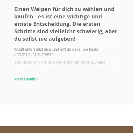
Einen Welpen für dich zu wählen und
kaufen - es ist eine wichtige und
ernste Entscheidung. Die ersten
Schritte sind vielleicht schwierig, aber
du sollst nie aufgeben!
Wuuff unterstützt dich, und hilft dir dabei, die beste
Entscheidung zu treffen.
BEGINNEN WIR MIT DEN WICHTIGSTEN GRUNDLAGEN
Denk darüber nach, ob die gewählte Rasse sicher
deiner Lebensweise entspricht. Führst du ein aktives
Mehr Details
Leben? Hast du Kinder? Hast du Allergie? Hast du einen
Hof/Garten? Möchtest du mit dem Hund auch zu
Ausstellungen gehen? Beantworte diese und ähnliche
Fragen, um entscheiden zu können, ob du wirklich die
geeignete Rasse gewählt hast.
Informiere dich über die gesundheitlichen Probleme der
gewählten Rasse. Die Eltern des gewählten Welpen
sollten immer über die entsprechenden
Reihenuntersuchungen verfügen.
Schaue dir auch die Fotos und Ausstellungsergebnisse
der Eltern an! Du sollst all das nicht nur dann gründlich
überlegen, wenn du den Welpen für Züchtungs- oder