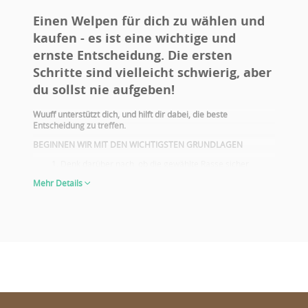
Einen Welpen für dich zu wählen und
kaufen - es ist eine wichtige und
ernste Entscheidung. Die ersten
Schritte sind vielleicht schwierig, aber
du sollst nie aufgeben!
Wuuff unterstützt dich, und hilft dir dabei, die beste
Entscheidung zu treffen.
BEGINNEN WIR MIT DEN WICHTIGSTEN GRUNDLAGEN
Denk darüber nach, ob die gewählte Rasse sicher
deiner Lebensweise entspricht. Führst du ein aktives
Mehr Details
Leben? Hast du Kinder? Hast du Allergie? Hast du einen
Hof/Garten? Möchtest du mit dem Hund auch zu
Ausstellungen gehen? Beantworte diese und ähnliche
Fragen, um entscheiden zu können, ob du wirklich die
geeignete Rasse gewählt hast.
Informiere dich über die gesundheitlichen Probleme der
gewählten Rasse. Die Eltern des gewählten Welpen
sollten immer über die entsprechenden
Reihenuntersuchungen verfügen.
Schaue dir auch die Fotos und Ausstellungsergebnisse
der Eltern an! Du sollst all das nicht nur dann gründlich
überlegen, wenn du den Welpen für Züchtungs- oder