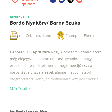
Wunschliste
1
speichern
Border Collie
Bordó Nyakörv/ Barna Szuka
mit Geburtsurkunde
Champion-Eltern
Geboren: 15. April 2026
Nagy Alomszám várható ezért
még előjegyzést veszünk fel kiskutyáinkra.A nagy
érdeklődésre való tekintettel megismételjük ezt a
párosítást a visszajelzések alapján nagyon stabil
idegrendszerű könnyen motiválható közepes energia
szintű kölyköket várunk ebből az alomból az apának
Mehr Details
több országban vannak tenyésztésben és terápiában
kölykei az anya egy nagyon régi német tenyészetből
származó import szuka Magyarországon nem felelhető
Im Preis inbegriffen
: