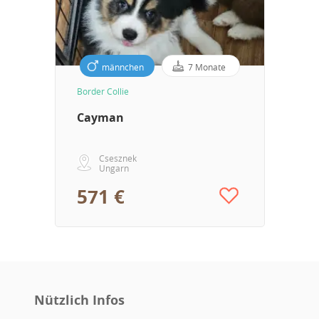
männchen
7 Monate
Border Collie
Cayman
Csesznek
Ungarn
571 €
Nützlich Infos