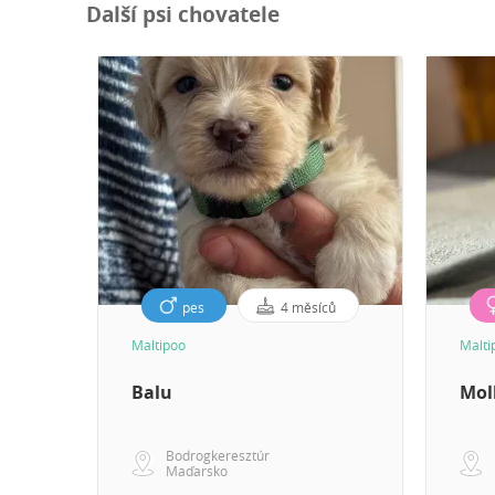
Další psi chovatele
pes
4 měsíců
Maltipoo
Malti
Balu
Moll
Bodrogkeresztúr
Maďarsko