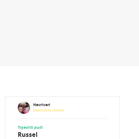
Havrivari
Doporučený chovatel
Trpasličí pudl
Russel