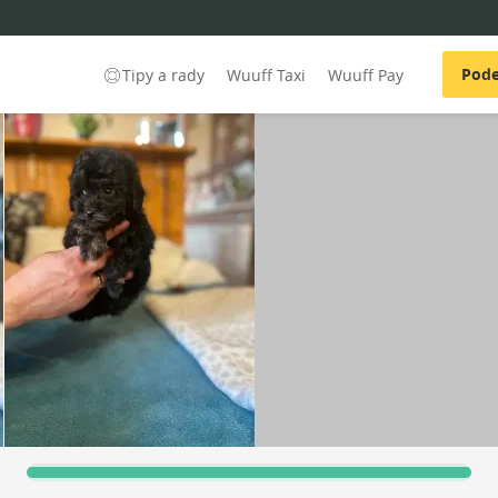
Pode
Tipy a rady
Wuuff Taxi
Wuuff Pay