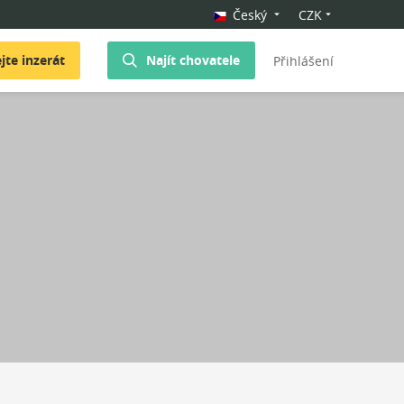
Český
CZK
jte inzerát
Najít chovatele
Přihlášení