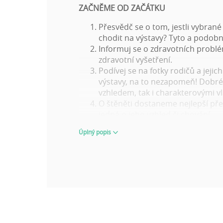
ZAČNĚME OD ZAČÁTKU
Přesvědč se o tom, jestli vybran
chodit na výstavy? Tyto a podobn
Informuj se o zdravotních probl
zdravotní vyšetření.
Podívej se na fotky rodičů a jejic
výstavy, na to nezapomeň! Dobré v
vzhledem, tak i charakterovými vl
O štěněti dostaneme nejlepší před
jedná o jeho vzhled či chování.
VYBÍREJ MOUDŘE A PŘIPRAVENĚ
Úplný popis
Stránky
wuuff.dog
zajistí všechny pro
dokonalého pejska. Když budeš prohlíž
Kvalita a počet hodnocení chovat
Popis štěněte a rodičů, jejich cha
Zdravotní vyšetření a výsledky z 
Měj přesné informace o tom, co v