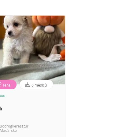
fena
6 měsíců
poo
i
Bodrogkeresztúr
Maďarsko