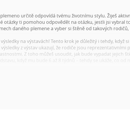
é plemeno určitě odpovídá tvému životnímu stylu. Žiješ aktiv
é otázky ti pomohou odpovědět na otázku, jestli jsi vybral 
émech daného plemene a vyber si štěně od takových rodičů,
h výsledky na výstavách! Tento krok je důležitý i tehdy, když
ýsledky z výstav ukazují, že rodiče jsou reprezentativními 
astnostmi. Z toho můžeš usoudit, jak bude vypadat jejich št
stavu, když mu bude 6 až 8 týdnů – tehdy se ukáže, co od ně
 tebe důležité a potřebné informace, a to na jednom místě a
et roztomilá štěňátka na Wuuffu, kvůli správnému rozhodnu
ele
rakteristika od chovatele
výstav rodičů
šechno zahrnuje cena za štěně (očkování, odčervení, čip, PP