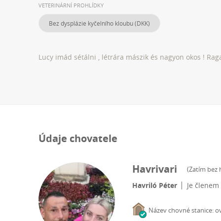
VETERINÁRNÍ PROHLÍDKY
Bez dysplázie kyčelního kloubu (DKK)
Lucy imád sétálni , létrára mászik és nagyon okos ! Raga
Údaje chovatele
Havrivari
(
Zatím bez
Havriló Péter
Je členem
Název chovné stanice: o