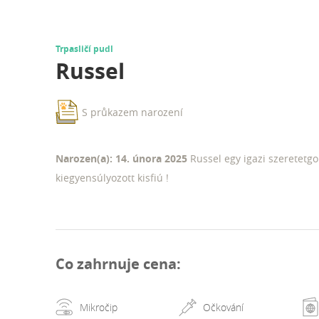
Trpasličí pudl
Russel
S průkazem narození
Narozen(a): 14. února 2025
Russel egy igazi szeretetgo
kiegyensúlyozott kisfiú !
Co zahrnuje cena
:
Mikročip
Očkování