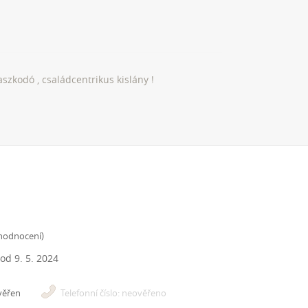
szkodó , családcentrikus kislány !
 hodnocení
)
 od
9. 5. 2024
věřen
Telefonní číslo: neověřeno