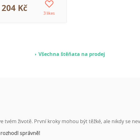
 204 Kč
3 likes
Všechna štěňata na prodej
 tvém životě. První kroky mohou být těžké, ale nikdy se nev
 rozhodl správně!