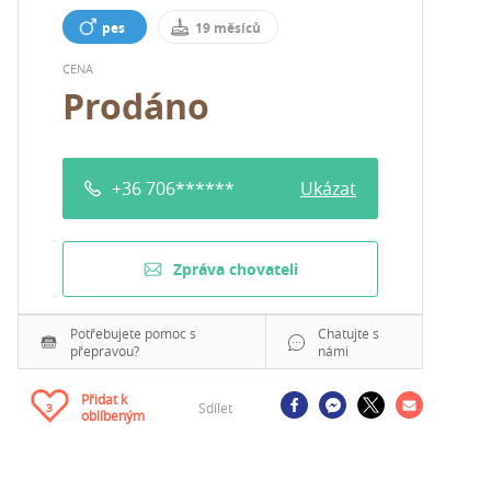
pes
19 měsíců
CENA
Prodáno
+36 706******
Ukázat
Zpráva chovateli
Potřebujete pomoc s
Chatujte s
přepravou?
námi
Přidat k
Sdílet
3
oblíbeným