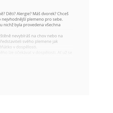
ně? Děti? Alergie? Máš dvorek? Chceš
to nejvhodnější plemeno pro sebe.
 u nichž byla provedena všechna
 si štěně nevybíráš na chov nebo na
představiteli svého plemene jak
ěňátko v dospělosti.
ho lze očekávat v dospělosti. Ať už se
 aktuálně, a tím ti pomůže ve výběru
tí popřemýšlej o následujících věcech:
 atd.)