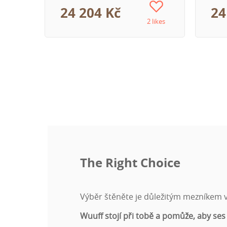
24 204 Kč
24
2 likes
The Right Choice
Výběr štěněte je důležitým mezníkem ve
Wuuff stojí při tobě a pomůže, aby ses