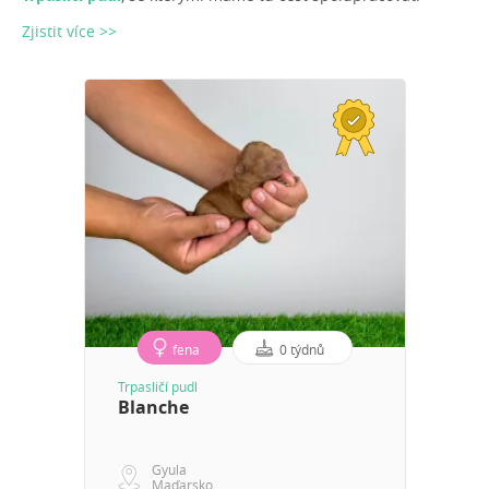
Zjistit více >>
fena
0 týdnů
Trpasličí pudl
Blanche
Gyula
Maďarsko