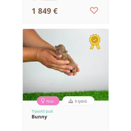
1 849 €
fena
0 týdnů
Trpasličí pudl
Bunny