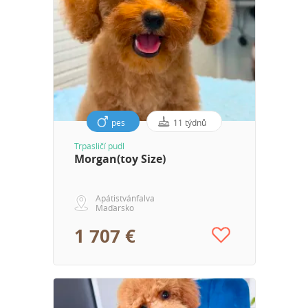
pes
11 týdnů
Trpasličí pudl
Morgan(toy Size)
Apátistvánfalva
Maďarsko
1 707 €