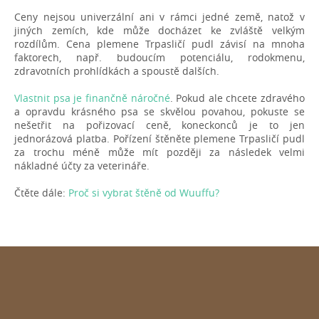
Ceny nejsou univerzální ani v rámci jedné země, natož v
jiných zemích, kde může docházet ke zvláště velkým
rozdílům. Cena plemene Trpasličí pudl závisí na mnoha
faktorech, např. budoucím potenciálu, rodokmenu,
zdravotních prohlídkách a spoustě dalších.
Vlastnit psa je finančně náročné
. Pokud ale chcete zdravého
a opravdu krásného psa se skvělou povahou, pokuste se
nešetřit na pořizovací ceně, koneckonců je to jen
jednorázová platba. Pořízení štěněte plemene Trpasličí pudl
za trochu méně může mít později za následek velmi
nákladné účty za veterináře.
Čtěte dále:
Proč si vybrat štěně od Wuuffu?