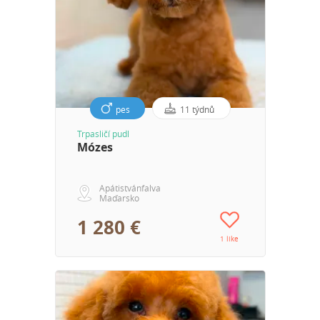
pes
11 týdnů
Trpasličí pudl
Mózes
Apátistvánfalva
Maďarsko
1 280 €
1 like