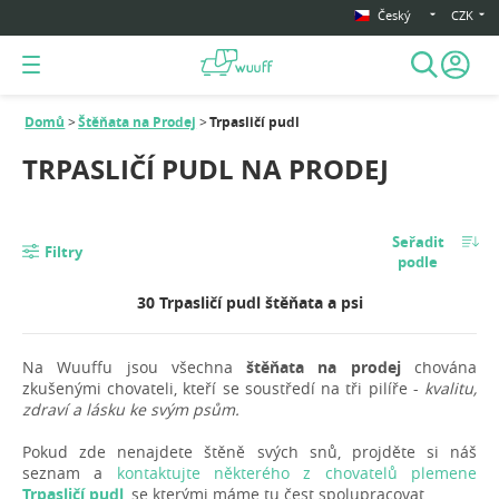
Český
CZK
Domů
Štěňata na Prodej
Trpasličí pudl
TRPASLIČÍ PUDL NA PRODEJ
Seřadit
Filtry
podle
30 Trpasličí pudl štěňata a psi
Na Wuuffu jsou všechna
štěňata na prodej
chována
zkušenými chovateli, kteří se soustředí na tři pilíře -
kvalitu,
zdraví a lásku ke svým psům.
Pokud zde nenajdete štěně svých snů, projděte si náš
seznam a
kontaktujte některého z chovatelů plemene
Trpasličí pudl
, se kterými máme tu čest spolupracovat.