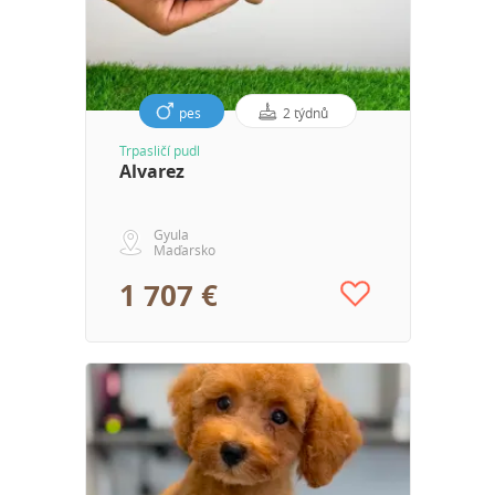
pes
2 týdnů
Trpasličí pudl
Alvarez
Gyula
Maďarsko
1 707 €