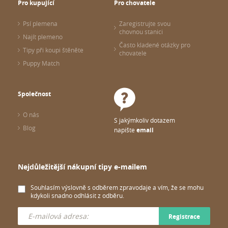
Pro kupující
Pro chovatele
Psí plemena
Zaregistrujte svou
chovnou stanici
Najít plemeno
Často kladené otázky pro
Tipy při koupi štěněte
chovatele
Puppy Match
Společnost
O nás
S jakýmkoliv dotazem
Blog
napište
email
Nejdůležitější nákupní tipy e-mailem
Souhlasím výslovně s odběrem zpravodaje a vím, že se mohu
kdykoli snadno odhlásit z odběru.
Registrace