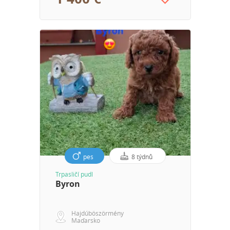
pes
8 týdnů
Trpasličí pudl
Byron
Hajdúböszörmény
Maďarsko