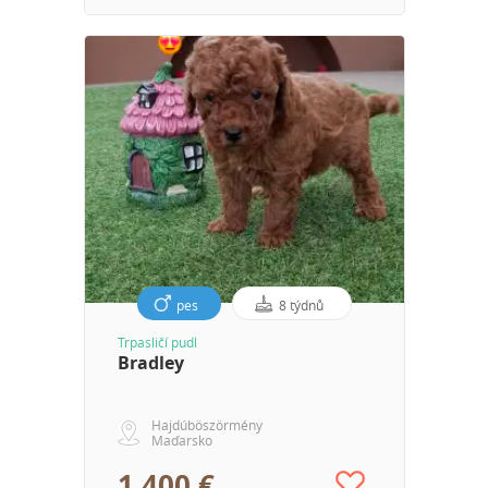
pes
8 týdnů
Trpasličí pudl
Bradley
Hajdúböszörmény
Maďarsko
1 400 €