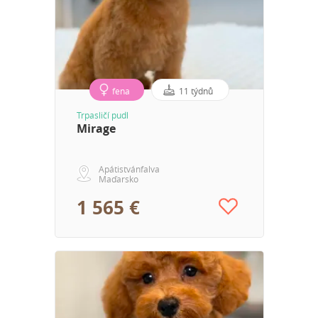
fena
11 týdnů
Trpasličí pudl
Mirage
Apátistvánfalva
Maďarsko
1 565 €