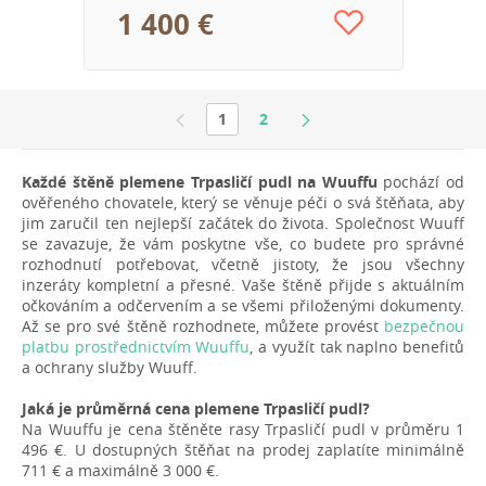
1 400 €
1
2
Každé štěně plemene Trpasličí pudl na Wuuffu
pochází od
ověřeného chovatele, který se věnuje péči o svá štěňata, aby
jim zaručil ten nejlepší začátek do života. Společnost Wuuff
se zavazuje, že vám poskytne vše, co budete pro správné
rozhodnutí potřebovat, včetně jistoty, že jsou všechny
inzeráty kompletní a přesné. Vaše štěně přijde s aktuálním
očkováním a odčervením a se všemi přiloženými dokumenty.
Až se pro své štěně rozhodnete, můžete provést
bezpečnou
platbu prostřednictvím Wuuffu
, a využít tak naplno benefitů
a ochrany služby Wuuff.
Jaká je průměrná cena plemene Trpasličí pudl?
Na Wuuffu je cena štěněte rasy Trpasličí pudl v průměru 1
496 €. U dostupných štěňat na prodej zaplatíte minimálně
711 € a maximálně 3 000 €.