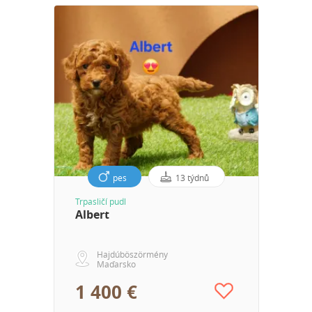
pes
13 týdnů
Trpasličí pudl
Albert
Hajdúböszörmény
Maďarsko
1 400 €