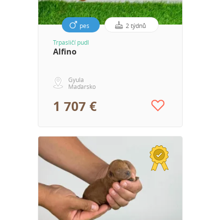
pes
2 týdnů
Trpasličí pudl
Alfino
Gyula
Maďarsko
1 707 €