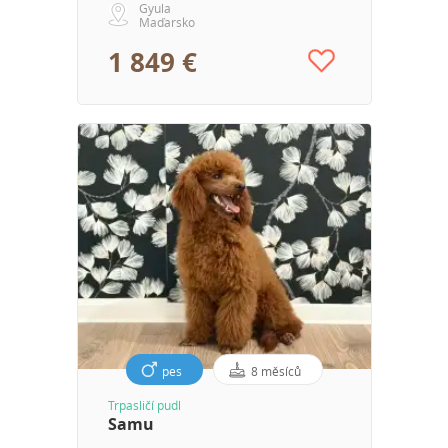
Gyula
Maďarsko
1 849 €
pes
8 měsíců
Trpasličí pudl
Samu