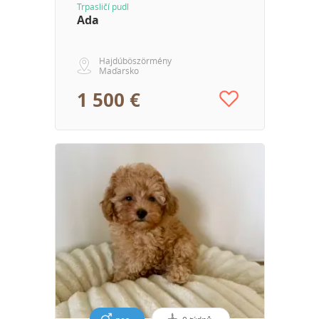
Trpasličí pudl
Ada
Hajdúböszörmény
Maďarsko
1 500 €