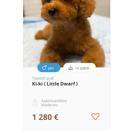
pes
14 týdnů
Trpasličí pudl
Ki-ki ( Little Dwarf )
Apátistvánfalva
Maďarsko
1 280 €