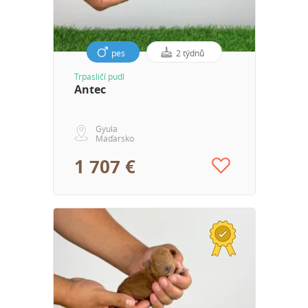
pes
2 týdnů
Trpasličí pudl
Antec
Gyula
Maďarsko
1 707 €