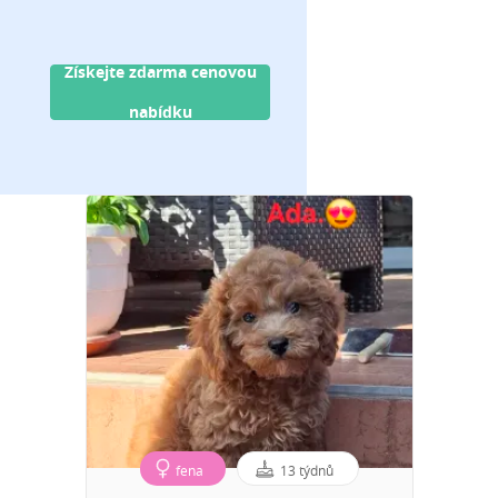
Získejte zdarma cenovou
nabídku
fena
13 týdnů