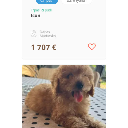
pes
9 týdnů
Trpasličí pudl
Icon
Dabas
Maďarsko
1 707 €