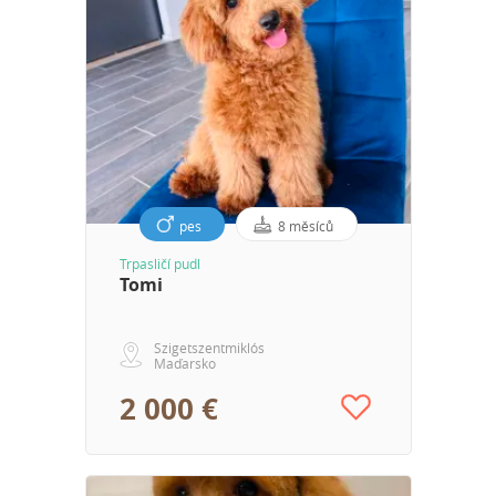
pes
8 měsíců
Trpasličí pudl
Tomi
Szigetszentmiklós
Maďarsko
2 000 €