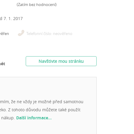
(
Zatím bez hodnocení
)
od
7. 1. 2017
věřen
Telefonní číslo: neověřeno
Navštivte mou stránku
ét
umím, že ne vždy je možné před samotnou
eko. Z tohoto důvodu můžete také použít
j nákup.
Další informace…