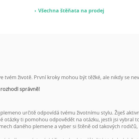
Všechna štěňata na prodej
 tvém životě. První kroky mohou být těžké, ale nikdy se nev
 rozhodl správně!
é plemeno určitě odpovídá tvému životnímu stylu. Žiješ aktiv
é otázky ti pomohou odpovědět na otázku, jestli jsi vybral 
émech daného plemene a vyber si štěně od takových rodičů,