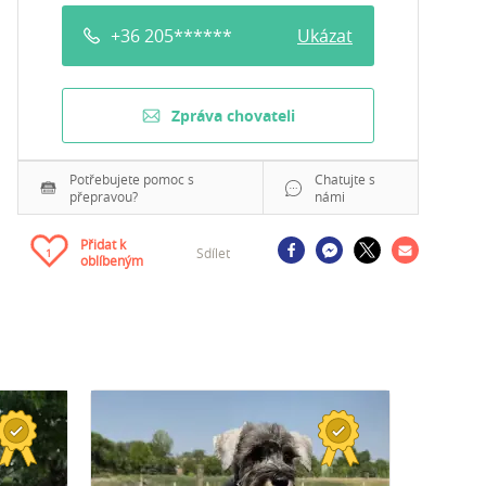
+36 205******
Ukázat
Zpráva chovateli
Potřebujete pomoc s
Chatujte s
přepravou?
námi
Přidat k
Sdílet
1
oblíbeným