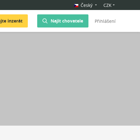
Český
CZK
jte inzerát
Najít chovatele
Přihlášení