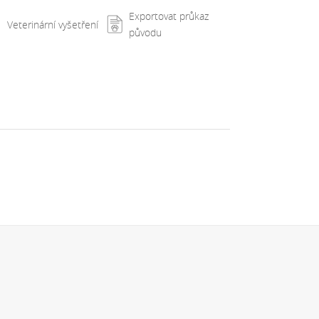
Exportovat průkaz
Veterinární vyšetření
původu