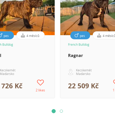
pes
4 měsíců
pes
4 měsíc
h Bulldog
French Bulldog
l
Ragnar
Kecskemét
Kecskemét
Maďarsko
Maďarsko
 726 Kč
22 509 Kč
2 likes
1