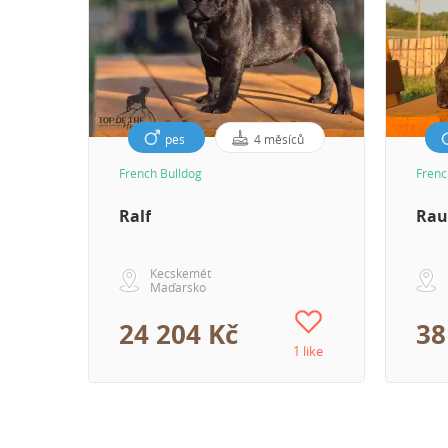
pes
4 měsíců
French Bulldog
Frenc
Ralf
Rau
Kecskemét
Maďarsko
24 204 Kč
38
1 like