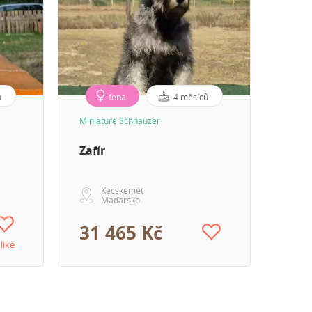
ů
fena
4 měsíců
Miniature Schnauzer
Germa
Zafír
Argo
Kecskemét
Maďarsko
31 465 Kč
48
 like