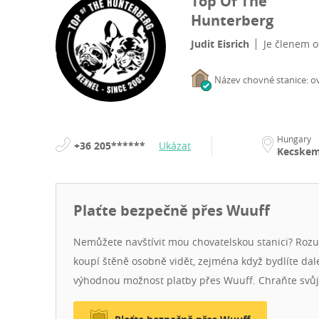
Top Of The
Hunterberg
Judit Eisrich
Je členem 
Název chovné stanice: o
Hungary
+36 205******
Ukázat
Kecskem
Plaťte bezpečně přes Wuuff
Nemůžete navštívit mou chovatelskou stanici? Roz
koupí štěně osobně vidět, zejména když bydlíte dal
výhodnou možnost platby přes Wuuff. Chraňte svů