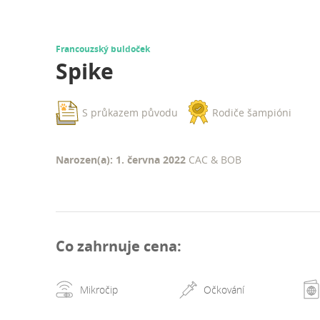
Francouzský buldoček
Spike
S průkazem původu
Rodiče šampióni
Narozen(a): 1. června 2022
CAC & BOB
Co zahrnuje cena
:
Mikročip
Očkování