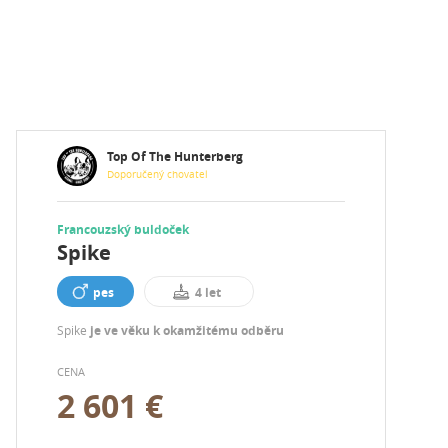
Top Of The Hunterberg
Doporučený chovatel
Francouzský buldoček
Spike
pes
4 let
Spike
je ve věku k okamžitému odběru
CENA
2 601 €