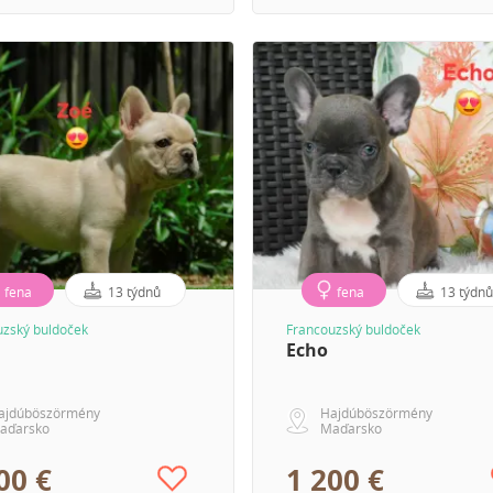
fena
13 týdnů
fena
13 týdn
uzský buldoček
Francouzský buldoček
Echo
ajdúböszörmény
Hajdúböszörmény
aďarsko
Maďarsko
00 €
1 200 €