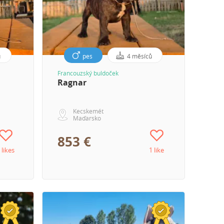
ů
pes
4 měsíců
Francouzský buldoček
Ragnar
Kecskemét
Maďarsko
853 €
 likes
1 like