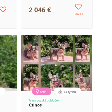
2 046 €
3 likes
ů
fena
14 týdnů
Francouzský buldoček
Csinos