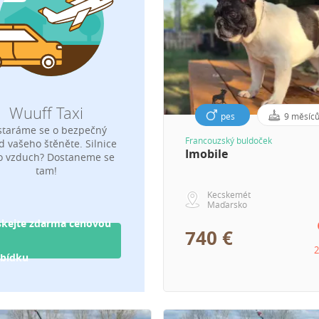
Wuuff Taxi
pes
9 měsíc
staráme se o bezpečný
Francouzský buldoček
d vašeho štěněte. Silnice
Imobile
o vzduch? Dostaneme se
tam!
Kecskemét
Maďarsko
skejte zdarma cenovou
740 €
2
bídku