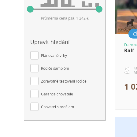
Průměrná cena psa: 1 242 €
Upravit hledání
Franco
Ralf
Plánované vrhy
K
Rodiče šampióni
M
Zdravotně testovaní rodiče
1 0
Garance chovatele
Chovatel s profilem