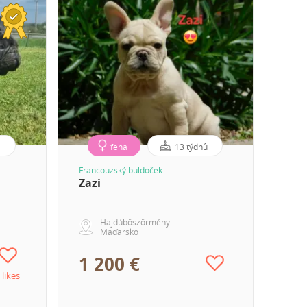
fena
13 týdnů
Francouzský buldoček
Zazi
Hajdúböszörmény
Maďarsko
1 200 €
 likes