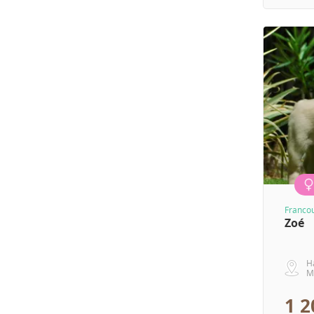
Franco
Zoé
H
M
1 2