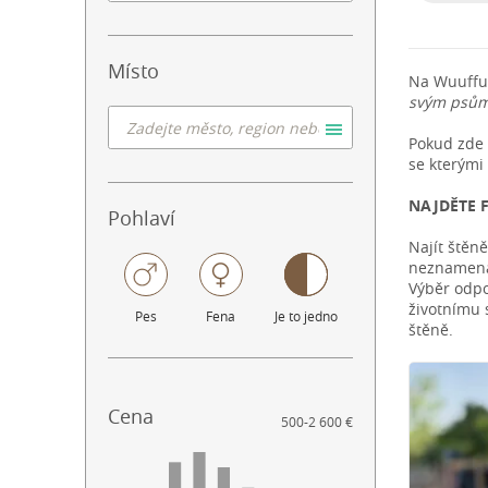
Místo
Na Wuuffu
svým psům
Pokud zde 
se kterými
NAJDĚTE 
Pohlaví
Najít štěn
neznamená,
Výběr odpo
životnímu 
Pes
Fena
Je to jedno
štěně.
Cena
500
-
2 600 €