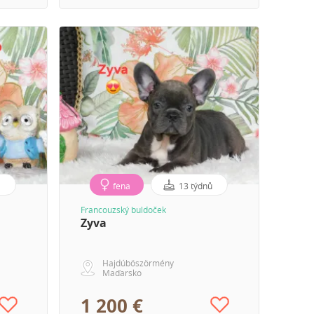
ů
fena
13 týdnů
Francouzský buldoček
Zyva
Hajdúböszörmény
Maďarsko
1 200 €