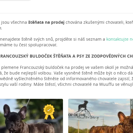
 jsou všechna
štěňata na prodej
chována zkušenými chovateli, kteří 
.
nenajdete štěně svých snů, projděte si náš seznam a
kontaktujte 
 máme tu čest spolupracovat.
FRANCOUZSKÝ BULDOČEK ŠTĚŇATA A PSY ZE ZODPOVĚDNÝCH CH
ě plemene Francouzský buldoček na prodej ve vašem okolí je možná je
 že bude nejlepší volbou. Vaše vysněné štěně může být o něco dále. 
vědně vyšlechtěného štěněte od informovaného chovatele zajistí, že
stylu vaší rodiny. Máte štěstí, všichni chovatelé na Wuuffu se věn