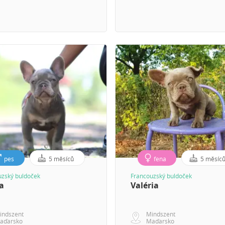
pes
5 měsíců
fena
5 měsíc
uzský buldoček
Francouzský buldoček
a
Valéria
indszent
Mindszent
aďarsko
Maďarsko