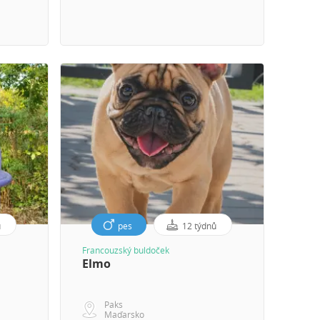
ů
pes
12 týdnů
Francouzský buldoček
Elmo
Paks
Maďarsko