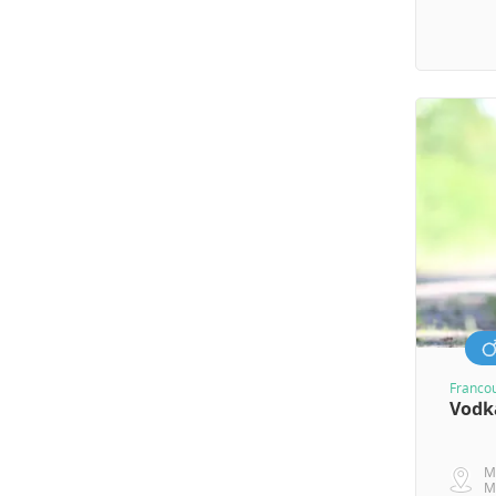
Franco
Vodk
M
M