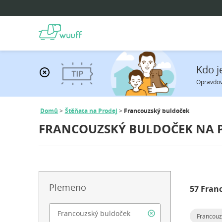
Kdo j
Opravdový
Domů
Štěňata na Prodej
Francouzský buldoček
FRANCOUZSKÝ BULDOČEK NA 
Plemeno
57 Fran
Francouz