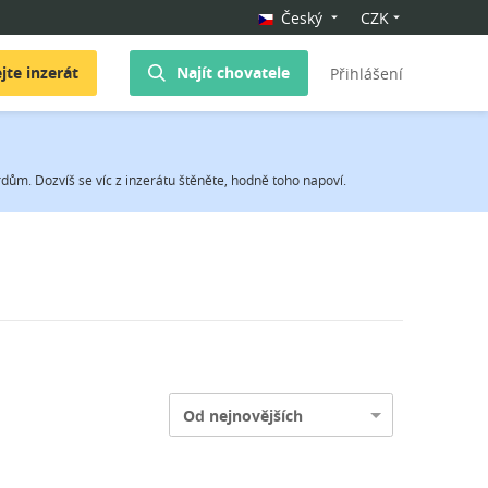
Český
CZK
jte inzerát
Najít chovatele
Přihlášení
ům. Dozvíš se víc z inzerátu štěněte, hodně toho napoví.
Od nejnovějších