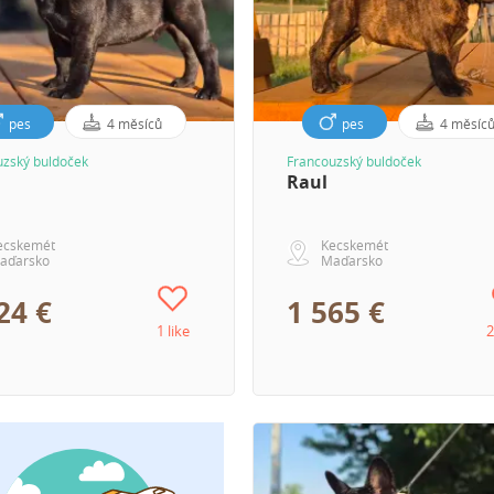
pes
4 měsíců
pes
4 měsíc
uzský buldoček
Francouzský buldoček
Raul
ecskemét
Kecskemét
aďarsko
Maďarsko
24 €
1 565 €
1 like
2