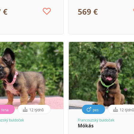
 €
569 €
fena
12 týdnů
pes
12 týdn
uzský buldoček
Francouzský buldoček
Mókás