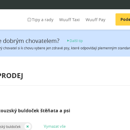
Pode
Tipy a rady
Wuuff Taxi
Wuuff Pay
e dobrým chovatelem?
Další tip
 chovatel si k chovu vybere jen zdravé psy, které odpovídají plemenným standard
PRODEJ
couzský buldoček štěňata a psi
Vymazat vše
ský buldoček