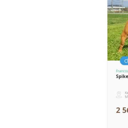
Franco
Spik
K
M
2 5