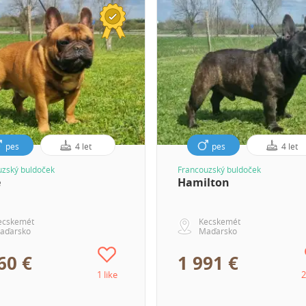
pes
4 let
pes
4 let
uzský buldoček
Francouzský buldoček
e
Hamilton
ecskemét
Kecskemét
aďarsko
Maďarsko
60 €
1 991 €
1 like
2