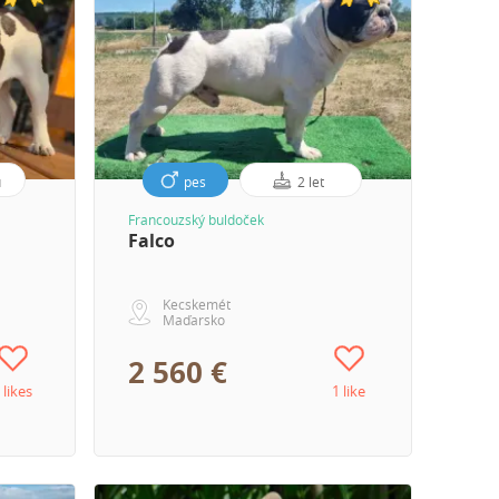
ů
pes
2 let
Francouzský buldoček
Falco
Kecskemét
Maďarsko
2 560 €
 likes
1 like