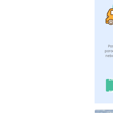
Po
poro
neb
Zí
na