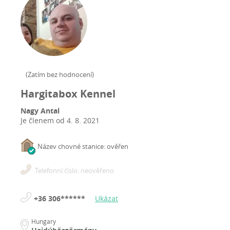
(
Zatím bez hodnocení
)
Hargitabox Kennel
Nagy Antal
Je členem od
4. 8. 2021
Název chovné stanice: ověřen
Telefonní číslo: neověřeno
+36 306******
Ukázat
Hungary