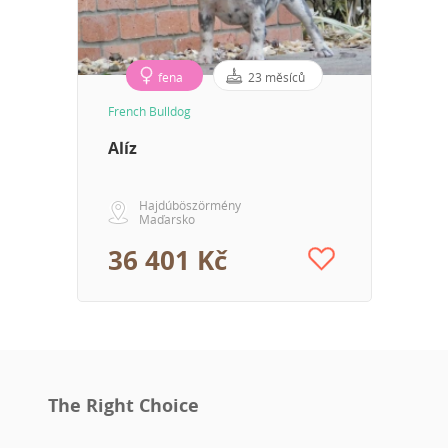
fena
23 měsíců
French Bulldog
Alíz
Hajdúböszörmény
Maďarsko
36 401 Kč
The Right Choice