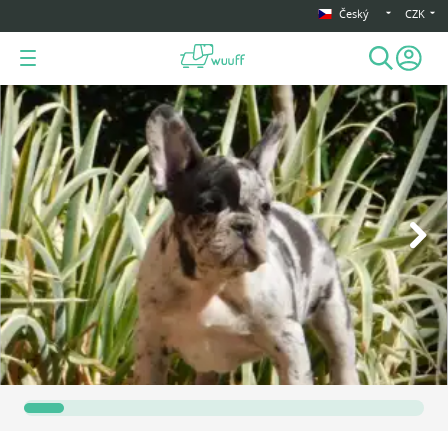
Český
CZK