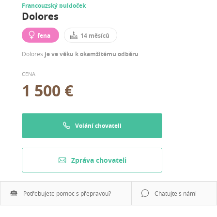
Francouzský buldoček
Dolores
fena
14 měsíců
Dolores
je ve věku k okamžitému odběru
CENA
1 500 €
Volání chovateli
Zpráva chovateli
Potřebujete pomoc s přepravou?
Chatujte s námi