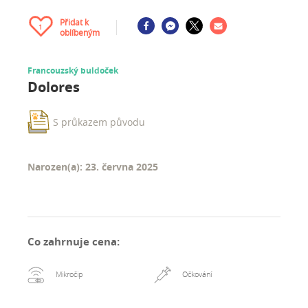
Přidat k
1
oblíbeným
Francouzský buldoček
Dolores
S průkazem původu
Narozen(a): 23. června 2025
Co zahrnuje cena
:
Mikročip
Očkování