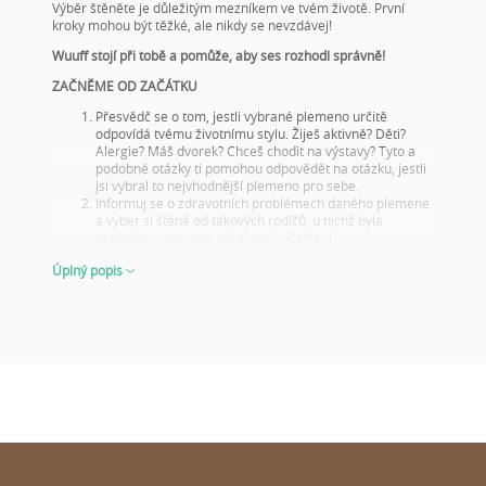
Výběr štěněte je důležitým mezníkem ve tvém životě. První
kroky mohou být těžké, ale nikdy se nevzdávej!
Wuuff stojí při tobě a pomůže, aby ses rozhodl správně!
ZAČNĚME OD ZAČÁTKU
Přesvědč se o tom, jestli vybrané plemeno určitě
odpovídá tvému životnímu stylu. Žiješ aktivně? Děti?
Alergie? Máš dvorek? Chceš chodit na výstavy? Tyto a
podobné otázky ti pomohou odpovědět na otázku, jestli
jsi vybral to nejvhodnější plemeno pro sebe.
Informuj se o zdravotních problémech daného plemene
a vyber si štěně od takových rodičů, u nichž byla
provedena všechna zdravotní vyšetření.
Podívej se na fotky rodičů a jejich výsledky na výstavách!
Úplný popis
Tento krok je důležitý i tehdy, když si štěně nevybíráš na
chov nebo na výstavy, na to nezapomeň! Dobré výsledky
z výstav ukazují, že rodiče jsou reprezentativními
představiteli svého plemene jak vzhledem, tak i
charakterovými vlastnostmi. Z toho můžeš usoudit, jak
bude vypadat jejich štěňátko v dospělosti.
O štěněti dostaneme nejlepší představu, když mu bude
6 až 8 týdnů – tehdy se ukáže, co od něho lze očekávat
v dospělosti. Ať už se jedná o jeho vzhled či chování.
VYBÍREJ MOUDŘE A PŘIPRAVENĚ
Stránky
wuuff.dog
zajistí všechny pro tebe důležité a potřebné