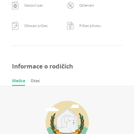
Cestovní pas
Odčervení
Očkovací průkaz
Průkaz původu
Informace o rodičích
Matka
Otec