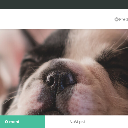
Predl
O meni
Naši psi