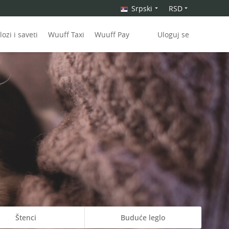
Srpski
RSD
ozi i saveti
Wuuff Taxi
Wuuff Pay
Uloguj se
Štenci
Buduće leglo