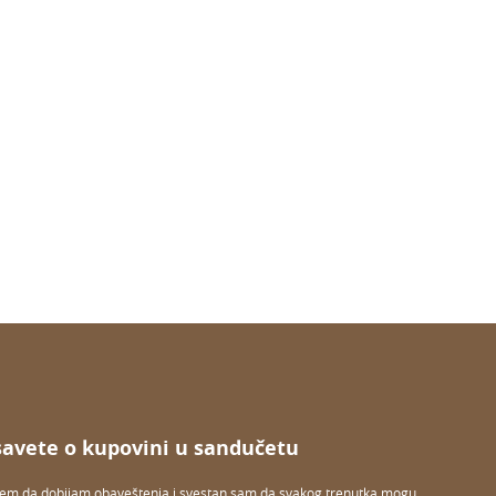
savete o kupovini u sandučetu
jem da dobijam obaveštenja i svestan sam da svakog trenutka mogu