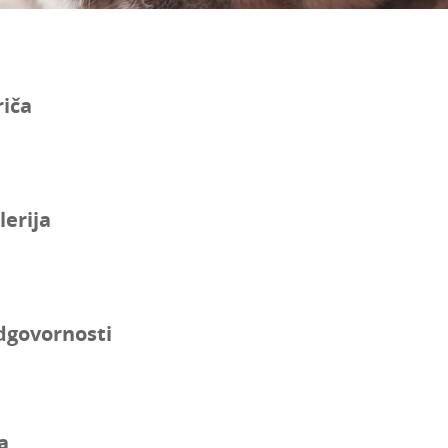
riča
lerija
dgovornosti
a