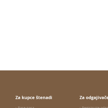
Za kupce štenadi
Za odgajivač
Rase pasa
Registrujte odg