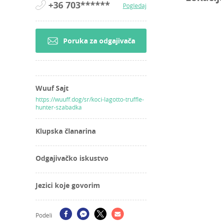
+36 703******
Pogledaj
Poruka za odgajivača
Wuuf Sajt
https://wuuff.dog/sr/koci-lagotto-truffle-
hunter-szabadka
Klupska članarina
Odgajivačko iskustvo
Jezici koje govorim
Podeli