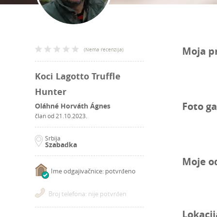
Moja p
(
Nema recenzija
)
Koci Lagotto Truffle
Hunter
Foto ga
Oláhné Horváth Ágnes
član od
21.10.2023.
Srbija
Szabadka
Moje o
Ime odgajivačnice: potvrđeno
Broj telefona: nije potvrđen
Lokacij