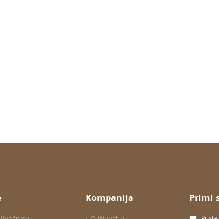
e
Kompanija
Primi 
ajivačnicu
O Wuuff-u
Prista